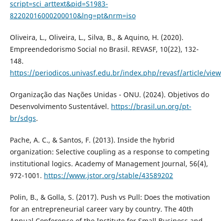
script=sci_arttext&pid=S1983-
82202016000200010&lng=pt&nrm=iso
Oliveira, L., Oliveira, L., Silva, B., & Aquino, H. (2020).
Empreendedorismo Social no Brasil. REVASF, 10(22), 132-
148.
https://periodicos.univasf.edu.br/index.php/revasf/article/vie
Organização das Nações Unidas - ONU. (2024). Objetivos do
Desenvolvimento Sustentável.
https://brasil.un.org/pt-
br/sdgs
.
Pache, A. C., & Santos, F. (2013). Inside the hybrid
organization: Selective coupling as a response to competing
institutional logics. Academy of Management Journal, 56(4),
972-1001.
https://www.jstor.org/stable/43589202
Polin, B., & Golla, S. (2017). Push vs Pull: Does the motivation
for an entrepreneurial career vary by country. The 40th
Annual Conference of the Institute for Small Business and