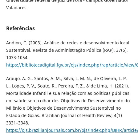
Universidade Federal de Juiz de Fora - Campus Governador
Valadares.
Referências
Andion, C. (2003). Análise de redes e desenvolvimento local
Sustentável. Revista de Administração Pública (RAP), 37(5),
1033-1054.
https://bibliotecadigital.fgv.br/ojs/index.php/rap/article/view/
Araújo, A. G., Santos, A. M., Silva, L. M. N., de Oliveira, L. P.
L., Lopes, P. V., Souto, R., Pereira, F. Z., & de Lima, H. (2021).
Mortalidade Infantil e sua relação com as políticas públicas
em saúde sob o olhar dos Objetivos de Desenvolvimento do
Milênio e Objetivos de Desenvolvimento Sustentável no
Estado de Goiás. Brazilian Journal of Health Review, 4(1)
3331–3348.
https://ojs.brazilianjournals.com.br/ojs/index.php/BJHR/articl