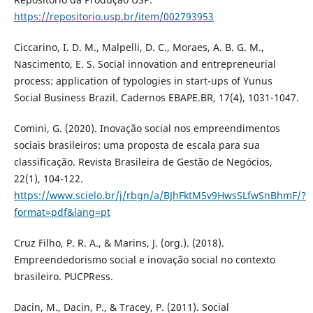
https://repositorio.usp.br/item/002793953
Ciccarino, I. D. M., Malpelli, D. C., Moraes, A. B. G. M.,
Nascimento, E. S. Social innovation and entrepreneurial
process: application of typologies in start-ups of Yunus
Social Business Brazil. Cadernos EBAPE.BR, 17(4), 1031-1047.
Comini, G. (2020). Inovação social nos empreendimentos
sociais brasileiros: uma proposta de escala para sua
classificação. Revista Brasileira de Gestão de Negócios,
22(1), 104-122.
https://www.scielo.br/j/rbgn/a/BJhFktM5v9HwsSLfwSnBhmF/?
format=pdf&lang=pt
Cruz Filho, P. R. A., & Marins, J. (org.). (2018).
Empreendedorismo social e inovação social no contexto
brasileiro. PUCPRess.
Dacin, M., Dacin, P., & Tracey, P. (2011). Social