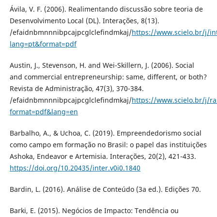
Ávila, V. F. (2006). Realimentando discussão sobre teoria de
Desenvolvimento Local (DL). Interações, 8(13).
/efaidnbmnnnibpcajpcglclefindmkaj/
https://www.scielo.br/j/
lang=pt&format=pdf
Austin, J., Stevenson, H. and Wei-Skillern, J. (2006). Social
and commercial entrepreneurship: same, different, or both?
Revista de Administração, 47(3), 370-384.
/efaidnbmnnnibpcajpcglclefindmkaj/
https://www.scielo.br/j
format=pdf&lang=en
Barbalho, A., & Uchoa, C. (2019). Empreendedorismo social
como campo em formação no Brasil: o papel das instituições
Ashoka, Endeavor e Artemisia. Interações, 20(2), 421-433.
https://doi.org/10.20435/inter.v0i0.1840
Bardin, L. (2016). Análise de Conteúdo (3a ed.). Edições 70.
Barki, E. (2015). Negócios de Impacto: Tendência ou