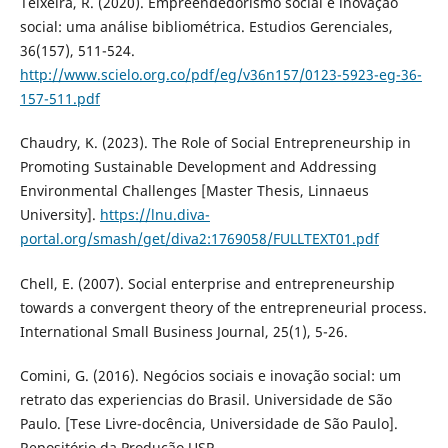
Teixeira, R. (2020). Empreendedorismo social e inovação
social: uma análise bibliométrica. Estudios Gerenciales,
36(157), 511-524.
http://www.scielo.org.co/pdf/eg/v36n157/0123-5923-eg-36-
157-511.pdf
Chaudry, K. (2023). The Role of Social Entrepreneurship in
Promoting Sustainable Development and Addressing
Environmental Challenges [Master Thesis, Linnaeus
University].
https://lnu.diva-
portal.org/smash/get/diva2:1769058/FULLTEXT01.pdf
Chell, E. (2007). Social enterprise and entrepreneurship
towards a convergent theory of the entrepreneurial process.
International Small Business Journal, 25(1), 5-26.
Comini, G. (2016). Negócios sociais e inovação social: um
retrato das experiencias do Brasil. Universidade de São
Paulo. [Tese Livre-docência, Universidade de São Paulo].
Repositório da Produção USP.