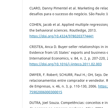
CLARO, Danny Pimentel et al. Marketing de rela
desafios para o sucesso do negócio. São Paulo: 
COHEN, Jacob et al. Applied multiple regression/
the behavioral sciences. Routledge, 2013.
https://doi.org/10.4324/9780203774441
CRISTEA, Anca D. Buyer-seller relationships in in
Evidence from US States' exports and business-cl
International Economics, v. 84, n. 2, p. 207-220, 
https://doi.org/10.1016/j.jinteco.2011.02.003
DWYER, F. Robert; SCHURR, Paul H.; OH, Sejo. D
relacionamentos entre comprador e vendedor. R
de Empresas, v. 46, n. 3, p. 110-130, 2006.
https
75902006000300015
DUTRA, Joel Souza. Competências: conceitos e i