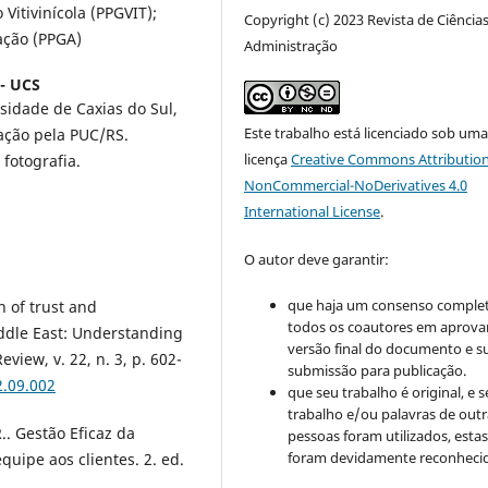
Vitivinícola (PPGVIT);
Copyright (c) 2023 Revista de Ciência
ação (PPGA)
Administração
 - UCS
idade de Caxias do Sul,
Este trabalho está licenciado sob um
ação pela PUC/RS.
licença
Creative Commons Attribution
fotografia.
NonCommercial-NoDerivatives 4.0
International License
.
O autor deve garantir:
que haja um consenso comple
 of trust and
todos os coautores em aprova
ddle East: Understanding
versão final do documento e s
view, v. 22, n. 3, p. 602-
submissão para publicação.
2.09.002
que seu trabalho é original, e s
trabalho e/ou palavras de outr
.. Gestão Eficaz da
pessoas foram utilizados, esta
foram devidamente reconhecid
ipe aos clientes. 2. ed.