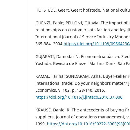
HOFSTEDE, Geert. Geert hofstede. National cultu
GUENZI, Paolo; PELLONI, Ottavia. The impact of 
relationships on customer satisfaction and loyalt
International Journal of Service Industry Manage
365-384, 2004
https://doi.org/10.1108/0956423
GUJARATI, Damodar N. Econometria básica. 3.ed
Yoshida. Revisão de Eliezer Martins Diniz. São P
KAMAL, Fariha; SUNDARAM, Asha. Buyer-seller re
international trade: Do your neighbors matter? J
Economics, v. 102, p. 128-140, 2016.
https://doi.org/10.1016/j.jinteco.2016.07.006
KRAUSE, Daniel R. The antecedents of buying fir
suppliers. Journal of operations management, v. 
1999.
https://doi.org/10.1016/S0272-6963(98)00