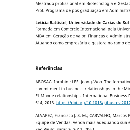
Mestrado profissional em Biotecnologia e Gestão 
Prof. Programa de pós graduação em Administr
Leticia Battistel,
Universidade de Caxias do Sul
Formada em Comércio Internacional pela Univers
MBA em Geração de valor, Finanças e Administr
Atuando como empresária e gestora no ramo de 
Referências
ABOSAG, Ibrahim; LEE, Joong-Woo. The formation
commitment in business relationships in the Mi
Et-Moone relationships. International Business Re
614, 2013.
https://doi.org/10.1016/j.ibusrev.201
ALVAREZ, Francisco J. S. M.; CARVALHO, Marcos R
Equipe de Vendas: Venda mais adequando sua equ
São Paulo: Saraiva, 2011. 206 f.