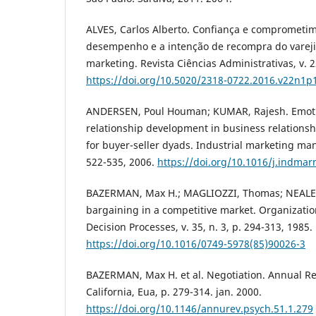
ALVES, Carlos Alberto. Confiança e comprometim
desempenho e a intenção de recompra do vareji
marketing. Revista Ciências Administrativas, v. 22
https://doi.org/10.5020/2318-0722.2016.v22n1p
ANDERSEN, Poul Houman; KUMAR, Rajesh. Emoti
relationship development in business relations
for buyer-seller dyads. Industrial marketing man
522-535, 2006.
https://doi.org/10.1016/j.indma
BAZERMAN, Max H.; MAGLIOZZI, Thomas; NEALE, 
bargaining in a competitive market. Organizat
Decision Processes, v. 35, n. 3, p. 294-313, 1985.
https://doi.org/10.1016/0749-5978(85)90026-3
BAZERMAN, Max H. et al. Negotiation. Annual Re
California, Eua, p. 279-314. jan. 2000.
https://doi.org/10.1146/annurev.psych.51.1.279