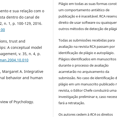
Plágio em todas as suas formas cons
um comportamento antiético de
ento e sua relação com o
publicação e é inaceitável. RCA reserv
sta dentro do canal de
direito de usar software ou quaisquer
, n. 1, p. 100-129, 2016.
outros métodos de detecção de plági
100
Todas as submissões recebidas para
ons, trust and
avaliação na revista RCA passam por
hips: A conceptual model
identificação de plágio e autoplágio.
agement, v. 35, n. 4, p.
Plágios identificados em manuscritos
rman.2004.10.010
durante o processo de avaliação
Margaret A. Integrative
acarretarão no arquivamento da
ional behavior and human
submissão. No caso de identificação 
plágio em um manuscrito publicado 
revista, o Editor Chefe conduzirá uma
investigação preliminar e, caso necess
view of Psychology.
fará a retratação.
Os autores cedem à
RCA
os direitos