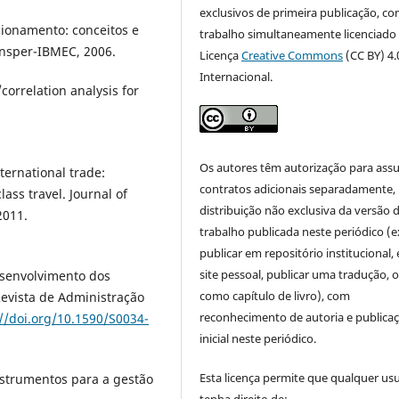
exclusivos de primeira publicação, co
cionamento: conceitos e
trabalho simultaneamente licenciado
Insper-IBMEC, 2006.
Licença
Creative Commons
(CC BY) 4.
Internacional.
correlation analysis for
Os autores têm autorização para ass
ternational trade:
contratos adicionais separadamente,
ass travel. Journal of
distribuição não exclusiva da versão 
2011.
trabalho publicada neste periódico (e
publicar em repositório institucional,
site pessoal, publicar uma tradução, 
esenvolvimento dos
como capítulo de livro), com
evista de Administração
reconhecimento de autoria e publica
://doi.org/10.1590/S0034-
inicial neste periódico.
Esta licença permite que qualquer us
nstrumentos para a gestão