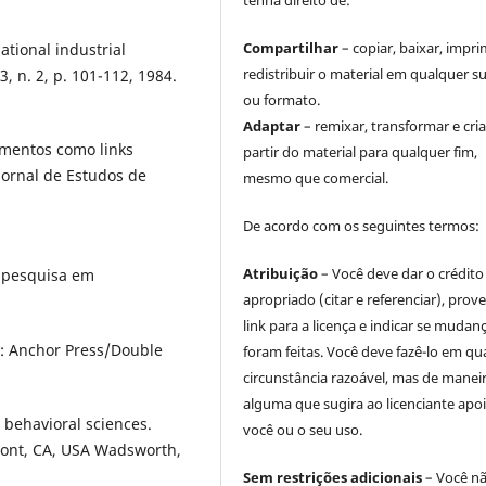
tenha direito de:
Compartilhar
– copiar, baixar, impri
ational industrial
redistribuir o material em qualquer s
 n. 2, p. 101-112, 1984.
ou formato.
Adaptar
– remixar, transformar e cria
amentos como links
partir do material para qualquer fim,
Jornal de Estudos de
mesmo que comercial.
De acordo com os seguintes termos:
Atribuição
– Você deve dar o crédito
e pesquisa em
apropriado (citar e referenciar), prov
link para a licença e indicar se mudan
: Anchor Press/Double
foram feitas. Você deve fazê-lo em qu
circunstância razoável, mas de manei
alguma que sugira ao licenciante apoi
e behavioral sciences.
você ou o seu uso.
lmont, CA, USA Wadsworth,
Sem restrições adicionais
– Você n