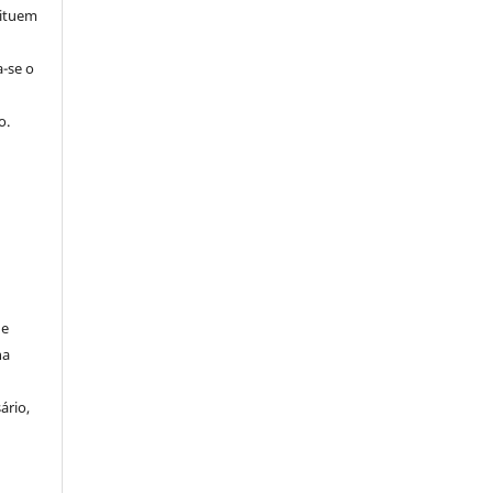
tituem
a-se o
o.
de
na
ário,