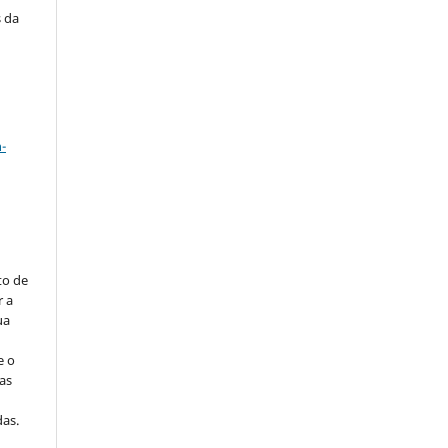
s da
a
-
to de
r a
ua
e o
as
s
as.