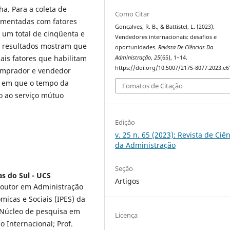
a. Para a coleta de
Como Citar
lementadas com fatores
Gonçalves, R. B., & Battistel, L. (2023).
e um total de cinqüenta e
Vendedores internacionais: desafios e
s resultados mostram que
oportunidades.
Revista De Ciências Da
ais fatores que habilitam
Administração
,
25
(65), 1–14.
https://doi.org/10.5007/2175-8077.2023.e
omprador e vendedor
a em que o tempo da
Fomatos de Citação
o ao serviço mútuo
Edição
v. 25 n. 65 (2023): Revista de Ciê
da Administração
Seção
s do Sul - UCS
Artigos
Doutor em Administração
micas e Sociais (IPES) da
 Núcleo de pesquisa em
Licença
 Internacional; Prof.