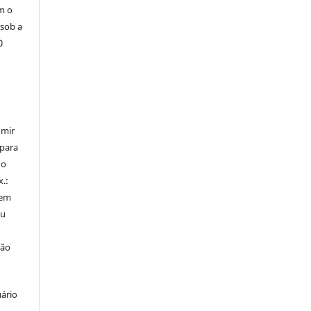
m o
 sob a
0
umir
 para
do
x.:
 em
ou
ção
uário