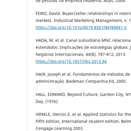
de pessoas na empresa moderna. Atlas, 2004.
FORD, David. Buyer/seller relationships in intern
markets. Industrial Marketing Management, v. 13,
https://doi.org/10.1016/0019-8501(84)90041-5
HADA, M. et al. Canal subsidiário MNC relacion
estendidos: Implicações de estratégias globais. 
Negócios Internacionais, 44(8), 787-812, 2013.
https://doi.org/10.1057/jibs.2013.34
HAIR, Joseph et al. Fundamentos de métodos d
administração. Bookman Companhia Ed, 2005.
HALL, EDWARD. Beyond Culture, Garden City, NY
Day, (1976).
HINKLE, Dennis E. et al. Applied statistics for th
Fifht edition, International student edition. Be
Cengage Learning 2003.