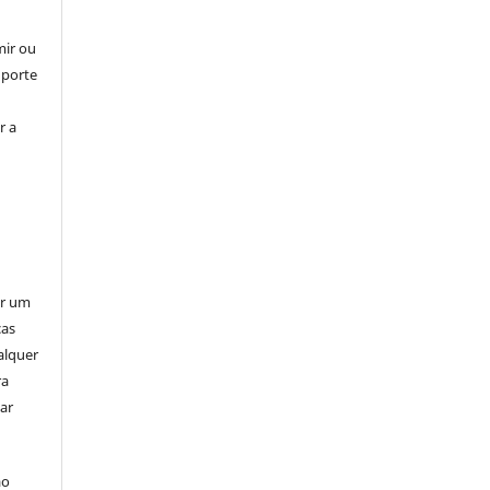
mir ou
uporte
r a
er um
ças
alquer
ra
ar
ão