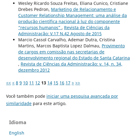
Wesley Ricardo Souza Freitas, Eliana Cunico, Cristiane
Drebes Pedron,
Marketing de Relacionamento e
Customer Relationship Management: uma análise da
produção científica nacional à luz do componente
“recursos humanos”
,
Revista de Ciências da
Administração: V.17 N.42 Agosto de 2015
Marcio Cassol Carvalho, Ademar Dutra, Cristina
Martins, Marcos Baptista Lopez Dalmau,
Provimento
de cargos em comissão nas secretarias de
desenvolvimento regional do Estado de Santa Catarina
,
Revista de Ciências da Administração: v. 14, n. 34,
dezembro 2012
<<
<
8
9
10
11
12
13
14
15
16
17
>
>>
Você também pode
iniciar uma pesquisa avançada por
similaridade
para este artigo.
Idioma
English