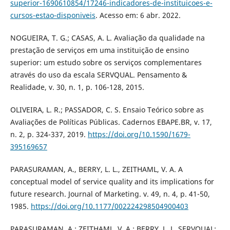
superior-1690610854/17246-indicadores-de-instituicoes-e-
cursos-estao-disponiveis
. Acesso em: 6 abr. 2022.
NOGUEIRA, T. G.; CASAS, A. L. Avaliação da qualidade na
prestação de serviços em uma instituição de ensino
superior: um estudo sobre os serviços complementares
através do uso da escala SERVQUAL. Pensamento &
Realidade, v. 30, n. 1, p. 106-128, 2015.
OLIVEIRA, L. R.; PASSADOR, C. S. Ensaio Teórico sobre as
Avaliações de Políticas Públicas. Cadernos EBAPE.BR, v. 17,
n. 2, p. 324-337, 2019.
https://doi.org/10.1590/1679-
395169657
PARASURAMAN, A., BERRY, L. L., ZEITHAML, V. A. A
conceptual model of service quality and its implications for
future research. Journal of Marketing. v. 49, n. 4, p. 41-50,
1985.
https://doi.org/10.1177/002224298504900403
PARASURAMAN, A.; ZEITHAML, V. A.; BERRY, L. L. SERVQUAL: