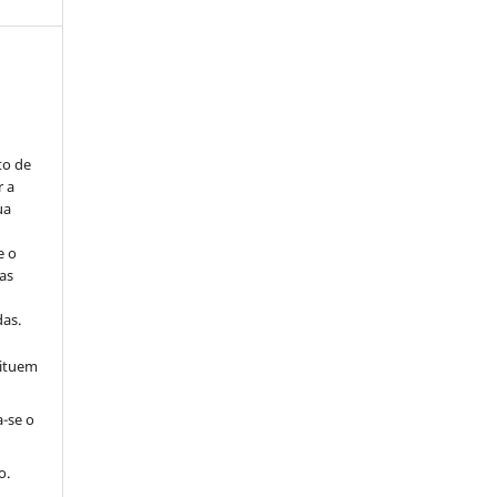
to de
r a
ua
e o
as
s
as.
tituem
a-se o
o.