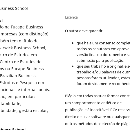
usiness School
Licença
ol
ção na Fucape Business
O autor deve garantir:
Empresas (com distinção)
bém tem o título de
que haja um consenso comple
arwick Business School,
todos os coautores em aprova
versão final do documento e s
ntro de Estudos em
submissão para publicação.
 Centro de Estudos de
que seu trabalho é original, e s
os na Fucape Business
trabalho e/ou palavras de outr
 Brazilian Business
pessoas foram utilizados, esta
 Estudos e Pesquisa em
foram devidamente reconhecid
acionais e internacionais.
Plágio em todas as suas formas cons
ão, em particular:
um comportamento antiético de
tabilidade,
publicação e é inaceitável. RCA reserv
ilidade, gestão escolar,
direito de usar software ou quaisquer
outros métodos de detecção de plági
iness School