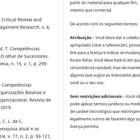
partir do material para qualquer fim,
mesmo que comercial.
Critical Review and
De acordo com os seguintes termos:
agement Research, v. 6,
Atribuição
– Você deve dar o crédito
apropriado (citar e referenciar), prov
, M. T. Competências
link para a licença e indicar se mudan
 O olhar de Sucessores.
foram feitas. Você deve fazê-lo em qu
a, n. 15, v. 1, p. 299-
circunstância razoável, mas de manei
alguma que sugira ao licenciante apoi
você ou o seu uso.
 As Competências
rganizações Baianas e
Sem restrições adicionais
– Você n
anizacional. Revista de
pode aplicar termos jurídicos ou med
 2019.
de caráter tecnológico que restrinjam
legalmente outros de fazerem algo q
, C. L. de C.
licença permita.
esquisa atual e os
, v. 17, n. 2, p. 93-121,