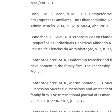
Mar./abr. 2016.
Brito, L. M. P., Leone, N. M. C. G. P. Competênc
em Empresas Familiares: Um Olhar Feminino. Re
Administração, v. 14, n. 32, p. 50-64, abr. 2012.
Bundchen, E., Silva, A. B. Proposta De Um Plan
Competências Individuais Genéricas Alinhado À 
Revista de Ciências da Administração, v. 7, n. 13, 
Cabrera-Suárez, M. K. Leadership transfer and t
development in the family firm. The Leadership Q
fev. 2005
Cabrera-Suárez, M. K., Martín-Santana, J. D. S
Succession Success: dimensions and antecedent
family firm. The International Journal of Huma
23, n. 13, p. 2736-2762, jul. 2012.
Cabrera-Suárez, M. K., Garcia-Almeida, D. J., Saá