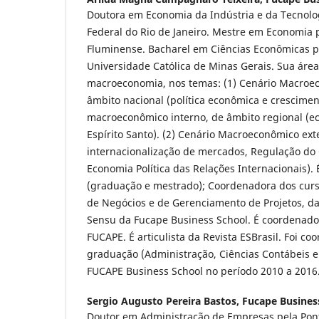
Doutora em Economia da Indústria e da Tecnolo
Federal do Rio de Janeiro. Mestre em Economia 
Fluminense. Bacharel em Ciências Econômicas pe
Universidade Católica de Minas Gerais. Sua áre
macroeconomia, nos temas: (1) Cenário Macroec
âmbito nacional (política econômica e crescimen
macroeconômico interno, de âmbito regional (e
Espírito Santo). (2) Cenário Macroeconômico ext
internacionalização de mercados, Regulação do 
Economia Política das Relações Internacionais). 
(graduação e mestrado); Coordenadora dos curs
de Negócios e de Gerenciamento de Projetos, d
Sensu da Fucape Business School. É coordenador
FUCAPE. É articulista da Revista ESBrasil. Foi c
graduação (Administração, Ciências Contábeis e
FUCAPE Business School no período 2010 a 2016
Sergio Augusto Pereira Bastos,
Fucape Busines
Doutor em Administração de Empresas pela Pont