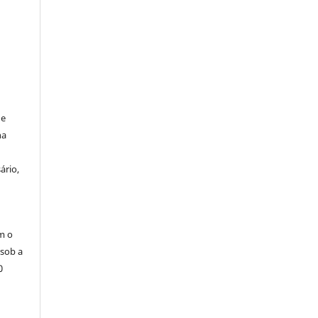
de
na
ário,
m o
 sob a
0