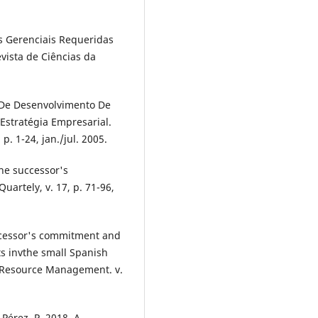
ias Gerenciais Requeridas
vista de Ciências da
o De Desenvolvimento De
Estratégia Empresarial.
p. 1-24, jan./jul. 2005.
he successor's
uartely, v. 17, p. 71-96,
uccessor's commitment and
s invthe small Spanish
n Resource Management. v.
-Pérez, P. 2018. A