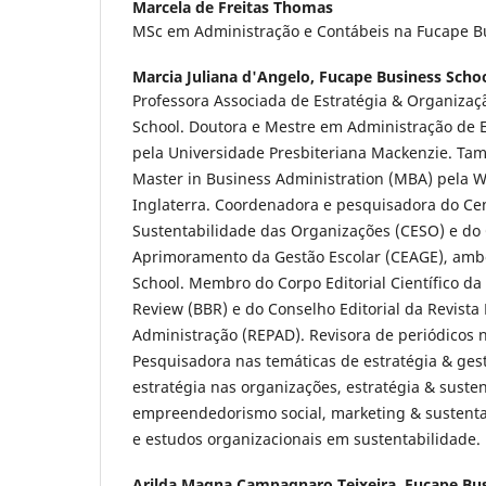
Marcela de Freitas Thomas
MSc em Administração e Contábeis na Fucape B
Marcia Juliana d'Angelo,
Fucape Business Scho
Professora Associada de Estratégia & Organiza
School. Doutora e Mestre em Administração de 
pela Universidade Presbiteriana Mackenzie. Tam
Master in Business Administration (MBA) pela W
Inglaterra. Coordenadora e pesquisadora do Ce
Sustentabilidade das Organizações (CESO) e do
Aprimoramento da Gestão Escolar (CEAGE), amb
School. Membro do Corpo Editorial Científico da
Review (BBR) e do Conselho Editorial da Revista
Administração (REPAD). Revisora de periódicos n
Pesquisadora nas temáticas de estratégia & gest
estratégia nas organizações, estratégia & susten
empreendedorismo social, marketing & sustentab
e estudos organizacionais em sustentabilidade.
Arilda Magna Campagnaro Teixeira,
Fucape Bus