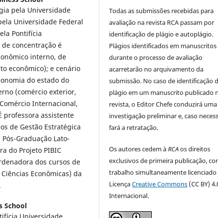
gia pela Universidade
Todas as submissões recebidas para
pela Universidade Federal
avaliação na revista RCA passam por
la Pontifícia
identificação de plágio e autoplágio.
a de concentração é
Plágios identificados em manuscritos
onômico interno, de
durante o processo de avaliação
to econômico); e cenário
acarretarão no arquivamento da
conomia do estado do
submissão. No caso de identificação 
erno (comércio exterior,
plágio em um manuscrito publicado 
Comércio Internacional,
revista, o Editor Chefe conduzirá uma
É professora assistente
investigação preliminar e, caso necess
os de Gestão Estratégica
fará a retratação.
a Pós-Graduação Lato-
Os autores cedem à
RCA
os direitos
a do Projeto PIBIC
exclusivos de primeira publicação, co
oordenadora dos cursos de
trabalho simultaneamente licenciado
 Ciências Econômicas) da
Licença
Creative Commons
(CC BY) 4.
.
Internacional.
s School
ifícia Universidade