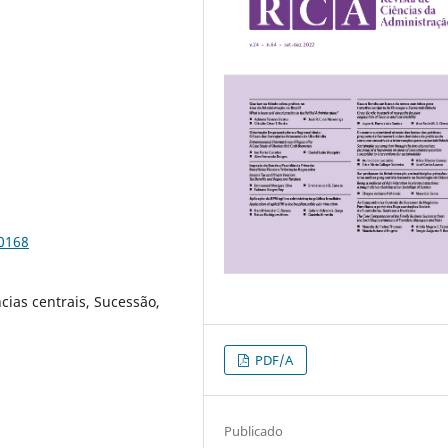
80168
ias centrais, Sucessão,
PDF/A
Publicado