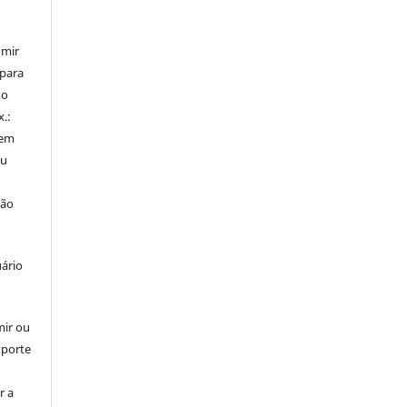
umir
 para
do
x.:
 em
ou
ção
uário
mir ou
uporte
r a