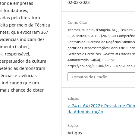
02-02-2023
ssor de empresas
os fundadores,
adas pela literatura
Como Citar
feita por meio da Técnica
Thomas, M. de F., d’Angelo, M. J., Teixeira, 
entes, que evocaram 367
C., & Bastos, S. A. P. . (2023). As Competênc
vidências indicam dez
Centrais do Sucessor de Negócios Familiar
imento (saber),
partir das Representações Sociais de Fund
 –, responsável,
Gestores e Herdeiros .
Revista De Ciências D
Administração
,
24
(64), 133–151.
 perpetuador da cultura
https://doi.org/10.5007/2175-8077.2022.e
ompetências demonstram
ências e vivências
Fomatos de Citação
r, indicando que um
 mais chance de obter
Edição
v. 24 n. 64 (2022): Revista de Ciê
da Administração
Seção
Artigos