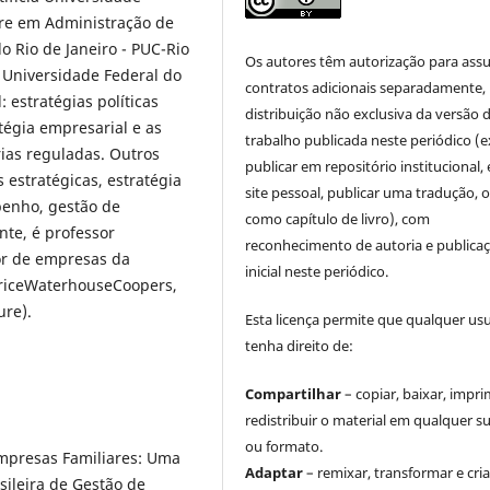
stre em Administração de
o Rio de Janeiro - PUC-Rio
Os autores têm autorização para ass
Universidade Federal do
contratos adicionais separadamente,
: estratégias políticas
distribuição não exclusiva da versão 
atégia empresarial e as
trabalho publicada neste periódico (e
rias reguladas. Outros
publicar em repositório institucional,
 estratégicas, estratégia
site pessoal, publicar uma tradução, 
enho, gestão de
como capítulo de livro), com
nte, é professor
reconhecimento de autoria e publica
or de empresas da
inicial neste periódico.
PriceWaterhouseCoopers,
ure).
Esta licença permite que qualquer us
tenha direito de:
Compartilhar
– copiar, baixar, impri
redistribuir o material em qualquer s
ou formato.
Empresas Familiares: Uma
Adaptar
– remixar, transformar e cria
sileira de Gestão de