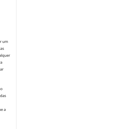
er um
ças
alquer
ra
ar
ão
idas
ue a