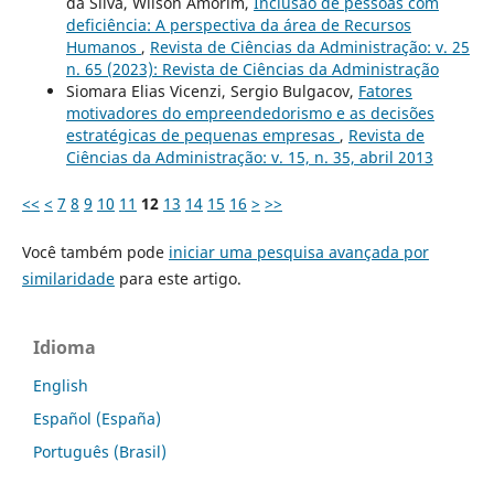
da Silva, Wilson Amorim,
Inclusão de pessoas com
deficiência: A perspectiva da área de Recursos
Humanos
,
Revista de Ciências da Administração: v. 25
n. 65 (2023): Revista de Ciências da Administração
Siomara Elias Vicenzi, Sergio Bulgacov,
Fatores
motivadores do empreendedorismo e as decisões
estratégicas de pequenas empresas
,
Revista de
Ciências da Administração: v. 15, n. 35, abril 2013
<<
<
7
8
9
10
11
12
13
14
15
16
>
>>
Você também pode
iniciar uma pesquisa avançada por
similaridade
para este artigo.
Idioma
English
Español (España)
Português (Brasil)