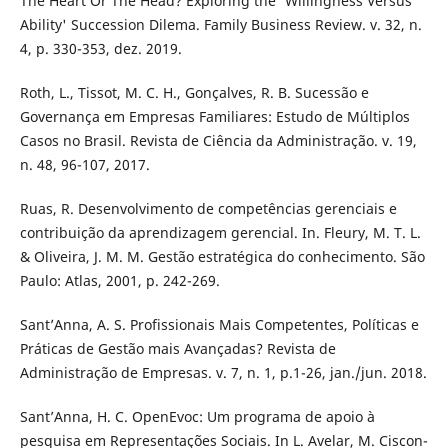
The Heart Or The Head? Exploring the 'Willingness Versus
Ability' Succession Dilema. Family Business Review. v. 32, n.
4, p. 330-353, dez. 2019.
Roth, L., Tissot, M. C. H., Gonçalves, R. B. Sucessão e
Governança em Empresas Familiares: Estudo de Múltiplos
Casos no Brasil. Revista de Ciência da Administração. v. 19,
n. 48, 96-107, 2017.
Ruas, R. Desenvolvimento de competências gerenciais e
contribuição da aprendizagem gerencial. In. Fleury, M. T. L.
& Oliveira, J. M. M. Gestão estratégica do conhecimento. São
Paulo: Atlas, 2001, p. 242-269.
Sant’Anna, A. S. Profissionais Mais Competentes, Políticas e
Práticas de Gestão mais Avançadas? Revista de
Administração de Empresas. v. 7, n. 1, p.1-26, jan./jun. 2018.
Sant’Anna, H. C. OpenEvoc: Um programa de apoio à
pesquisa em Representações Sociais. In L. Avelar, M. Ciscon-