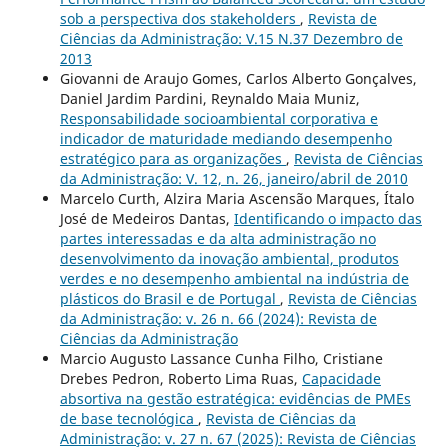
sob a perspectiva dos stakeholders
,
Revista de
Ciências da Administração: V.15 N.37 Dezembro de
2013
Giovanni de Araujo Gomes, Carlos Alberto Gonçalves,
Daniel Jardim Pardini, Reynaldo Maia Muniz,
Responsabilidade socioambiental corporativa e
indicador de maturidade mediando desempenho
estratégico para as organizações
,
Revista de Ciências
da Administração: V. 12, n. 26, janeiro/abril de 2010
Marcelo Curth, Alzira Maria Ascensão Marques, Ítalo
José de Medeiros Dantas,
Identificando o impacto das
partes interessadas e da alta administração no
desenvolvimento da inovação ambiental, produtos
verdes e no desempenho ambiental na indústria de
plásticos do Brasil e de Portugal
,
Revista de Ciências
da Administração: v. 26 n. 66 (2024): Revista de
Ciências da Administração
Marcio Augusto Lassance Cunha Filho, Cristiane
Drebes Pedron, Roberto Lima Ruas,
Capacidade
absortiva na gestão estratégica: evidências de PMEs
de base tecnológica
,
Revista de Ciências da
Administração: v. 27 n. 67 (2025): Revista de Ciências