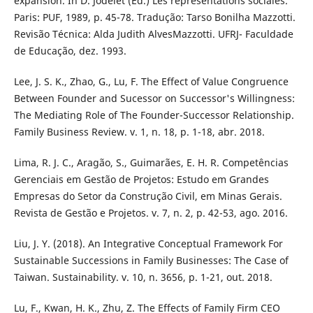
expansion. In D. Jodelet (Ed.) Les représentations sociales.
Paris: PUF, 1989, p. 45-78. Tradução: Tarso Bonilha Mazzotti.
Revisão Técnica: Alda Judith AlvesMazzotti. UFRJ- Faculdade
de Educação, dez. 1993.
Lee, J. S. K., Zhao, G., Lu, F. The Effect of Value Congruence
Between Founder and Sucessor on Successor's Willingness:
The Mediating Role of The Founder-Successor Relationship.
Family Business Review. v. 1, n. 18, p. 1-18, abr. 2018.
Lima, R. J. C., Aragão, S., Guimarães, E. H. R. Competências
Gerenciais em Gestão de Projetos: Estudo em Grandes
Empresas do Setor da Construção Civil, em Minas Gerais.
Revista de Gestão e Projetos. v. 7, n. 2, p. 42-53, ago. 2016.
Liu, J. Y. (2018). An Integrative Conceptual Framework For
Sustainable Successions in Family Businesses: The Case of
Taiwan. Sustainability. v. 10, n. 3656, p. 1-21, out. 2018.
Lu, F., Kwan, H. K., Zhu, Z. The Effects of Family Firm CEO