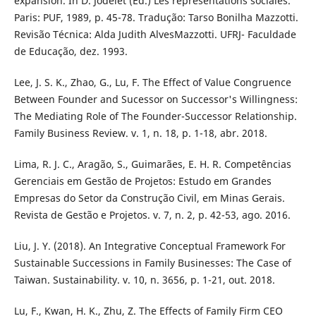
expansion. In D. Jodelet (Ed.) Les représentations sociales.
Paris: PUF, 1989, p. 45-78. Tradução: Tarso Bonilha Mazzotti.
Revisão Técnica: Alda Judith AlvesMazzotti. UFRJ- Faculdade
de Educação, dez. 1993.
Lee, J. S. K., Zhao, G., Lu, F. The Effect of Value Congruence
Between Founder and Sucessor on Successor's Willingness:
The Mediating Role of The Founder-Successor Relationship.
Family Business Review. v. 1, n. 18, p. 1-18, abr. 2018.
Lima, R. J. C., Aragão, S., Guimarães, E. H. R. Competências
Gerenciais em Gestão de Projetos: Estudo em Grandes
Empresas do Setor da Construção Civil, em Minas Gerais.
Revista de Gestão e Projetos. v. 7, n. 2, p. 42-53, ago. 2016.
Liu, J. Y. (2018). An Integrative Conceptual Framework For
Sustainable Successions in Family Businesses: The Case of
Taiwan. Sustainability. v. 10, n. 3656, p. 1-21, out. 2018.
Lu, F., Kwan, H. K., Zhu, Z. The Effects of Family Firm CEO