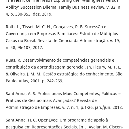
The Heart Or The Head? Exploring the 'Willingness Versus
Ability' Succession Dilema. Family Business Review. v. 32, n.
4, p. 330-353, dez. 2019.
Roth, L., Tissot, M. C. H., Gonçalves, R. B. Sucessão e
Governança em Empresas Familiares: Estudo de Múltiplos
Casos no Brasil. Revista de Ciência da Administração. v. 19,
n. 48, 96-107, 2017.
Ruas, R. Desenvolvimento de competências gerenciais e
contribuição da aprendizagem gerencial. In. Fleury, M. T. L.
& Oliveira, J. M. M. Gestão estratégica do conhecimento. São
Paulo: Atlas, 2001, p. 242-269.
Sant’Anna, A. S. Profissionais Mais Competentes, Políticas e
Práticas de Gestão mais Avançadas? Revista de
Administração de Empresas. v. 7, n. 1, p.1-26, jan./jun. 2018.
Sant’Anna, H. C. OpenEvoc: Um programa de apoio à
pesquisa em Representações Sociais. In L. Avelar, M. Ciscon-