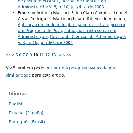
de ensino-mercantil
,
Revista de Ciências da
Administração: V. 8, n. 16, jul./dez. de 2006
Emerson Antonio Maccari, Fabio Claro Coimbra, Leonel
Cezar Rodrigues, Martinho Isnard Ribeiro de Almeida,
Aplicação do modelo de planejamento estratégico em
um Programa de Pós-graduação stricto sensu em
Administração
,
Revista de Ciências da Administração:
V. 8, n. 16, jul./dez. de 2006
<<
<
5
6
7
8
9
10
11
12
13
14
>
>>
Você também pode
iniciar uma pesquisa avançada por
similaridade
para este artigo.
Idioma
English
Español (España)
Português (Brasil)