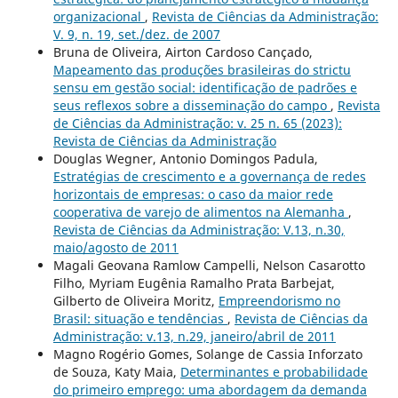
organizacional
,
Revista de Ciências da Administração:
V. 9, n. 19, set./dez. de 2007
Bruna de Oliveira, Airton Cardoso Cançado,
Mapeamento das produções brasileiras do strictu
sensu em gestão social: identificação de padrões e
seus reflexos sobre a disseminação do campo
,
Revista
de Ciências da Administração: v. 25 n. 65 (2023):
Revista de Ciências da Administração
Douglas Wegner, Antonio Domingos Padula,
Estratégias de crescimento e a governança de redes
horizontais de empresas: o caso da maior rede
cooperativa de varejo de alimentos na Alemanha
,
Revista de Ciências da Administração: V.13, n.30,
maio/agosto de 2011
Magali Geovana Ramlow Campelli, Nelson Casarotto
Filho, Myriam Eugênia Ramalho Prata Barbejat,
Gilberto de Oliveira Moritz,
Empreendorismo no
Brasil: situação e tendências
,
Revista de Ciências da
Administração: v.13, n.29, janeiro/abril de 2011
Magno Rogério Gomes, Solange de Cassia Inforzato
de Souza, Katy Maia,
Determinantes e probabilidade
do primeiro emprego: uma abordagem da demanda