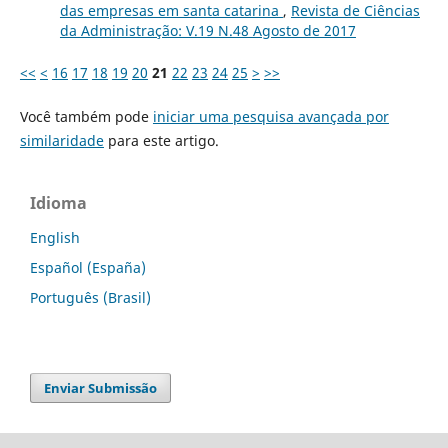
das empresas em santa catarina
,
Revista de Ciências
da Administração: V.19 N.48 Agosto de 2017
<<
<
16
17
18
19
20
21
22
23
24
25
>
>>
Você também pode
iniciar uma pesquisa avançada por
similaridade
para este artigo.
Idioma
English
Español (España)
Português (Brasil)
Enviar Submissão