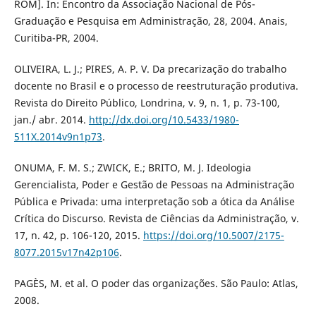
ROM]. In: Encontro da Associação Nacional de Pós-
Graduação e Pesquisa em Administração, 28, 2004. Anais,
Curitiba-PR, 2004.
OLIVEIRA, L. J.; PIRES, A. P. V. Da precarização do trabalho
docente no Brasil e o processo de reestruturação produtiva.
Revista do Direito Público, Londrina, v. 9, n. 1, p. 73-100,
jan./ abr. 2014.
http://dx.doi.org/10.5433/1980-
511X.2014v9n1p73
.
ONUMA, F. M. S.; ZWICK, E.; BRITO, M. J. Ideologia
Gerencialista, Poder e Gestão de Pessoas na Administração
Pública e Privada: uma interpretação sob a ótica da Análise
Crítica do Discurso. Revista de Ciências da Administração, v.
17, n. 42, p. 106-120, 2015.
https://doi.org/10.5007/2175-
8077.2015v17n42p106
.
PAGÈS, M. et al. O poder das organizações. São Paulo: Atlas,
2008.