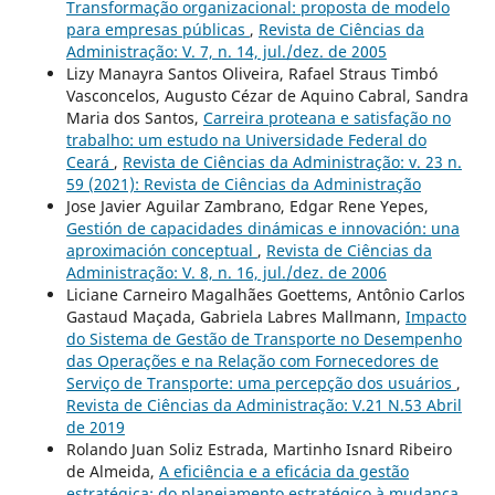
Transformação organizacional: proposta de modelo
para empresas públicas
,
Revista de Ciências da
Administração: V. 7, n. 14, jul./dez. de 2005
Lizy Manayra Santos Oliveira, Rafael Straus Timbó
Vasconcelos, Augusto Cézar de Aquino Cabral, Sandra
Maria dos Santos,
Carreira proteana e satisfação no
trabalho: um estudo na Universidade Federal do
Ceará
,
Revista de Ciências da Administração: v. 23 n.
59 (2021): Revista de Ciências da Administração
Jose Javier Aguilar Zambrano, Edgar Rene Yepes,
Gestión de capacidades dinámicas e innovación: una
aproximación conceptual
,
Revista de Ciências da
Administração: V. 8, n. 16, jul./dez. de 2006
Liciane Carneiro Magalhães Goettems, Antônio Carlos
Gastaud Maçada, Gabriela Labres Mallmann,
Impacto
do Sistema de Gestão de Transporte no Desempenho
das Operações e na Relação com Fornecedores de
Serviço de Transporte: uma percepção dos usuários
,
Revista de Ciências da Administração: V.21 N.53 Abril
de 2019
Rolando Juan Soliz Estrada, Martinho Isnard Ribeiro
de Almeida,
A eficiência e a eficácia da gestão
estratégica: do planejamento estratégico à mudança