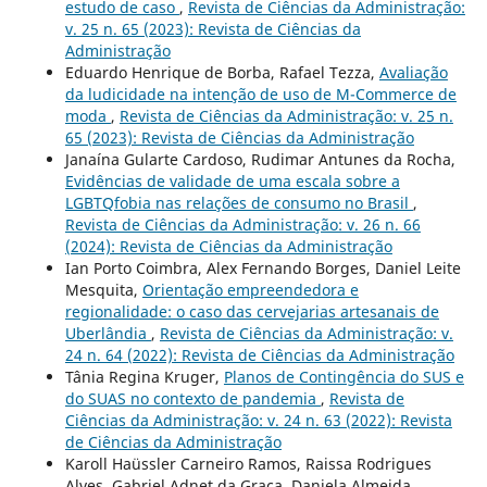
estudo de caso
,
Revista de Ciências da Administração:
v. 25 n. 65 (2023): Revista de Ciências da
Administração
Eduardo Henrique de Borba, Rafael Tezza,
Avaliação
da ludicidade na intenção de uso de M-Commerce de
moda
,
Revista de Ciências da Administração: v. 25 n.
65 (2023): Revista de Ciências da Administração
Janaína Gularte Cardoso, Rudimar Antunes da Rocha,
Evidências de validade de uma escala sobre a
LGBTQfobia nas relações de consumo no Brasil
,
Revista de Ciências da Administração: v. 26 n. 66
(2024): Revista de Ciências da Administração
Ian Porto Coimbra, Alex Fernando Borges, Daniel Leite
Mesquita,
Orientação empreendedora e
regionalidade: o caso das cervejarias artesanais de
Uberlândia
,
Revista de Ciências da Administração: v.
24 n. 64 (2022): Revista de Ciências da Administração
Tânia Regina Kruger,
Planos de Contingência do SUS e
do SUAS no contexto de pandemia
,
Revista de
Ciências da Administração: v. 24 n. 63 (2022): Revista
de Ciências da Administração
Karoll Haüssler Carneiro Ramos, Raissa Rodrigues
Alves, Gabriel Adnet da Graça, Daniela Almeida,