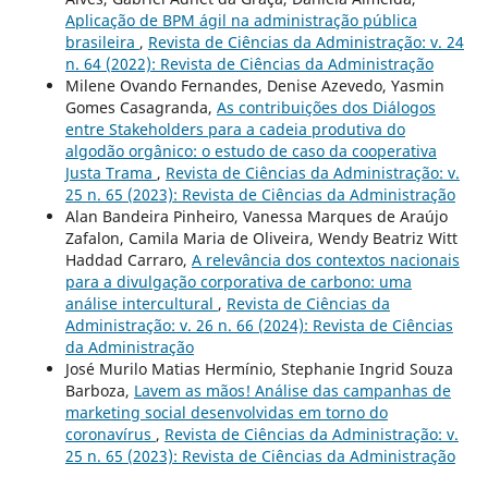
Aplicação de BPM ágil na administração pública
brasileira
,
Revista de Ciências da Administração: v. 24
n. 64 (2022): Revista de Ciências da Administração
Milene Ovando Fernandes, Denise Azevedo, Yasmin
Gomes Casagranda,
As contribuições dos Diálogos
entre Stakeholders para a cadeia produtiva do
algodão orgânico: o estudo de caso da cooperativa
Justa Trama
,
Revista de Ciências da Administração: v.
25 n. 65 (2023): Revista de Ciências da Administração
Alan Bandeira Pinheiro, Vanessa Marques de Araújo
Zafalon, Camila Maria de Oliveira, Wendy Beatriz Witt
Haddad Carraro,
A relevância dos contextos nacionais
para a divulgação corporativa de carbono: uma
análise intercultural
,
Revista de Ciências da
Administração: v. 26 n. 66 (2024): Revista de Ciências
da Administração
José Murilo Matias Hermínio, Stephanie Ingrid Souza
Barboza,
Lavem as mãos! Análise das campanhas de
marketing social desenvolvidas em torno do
coronavírus
,
Revista de Ciências da Administração: v.
25 n. 65 (2023): Revista de Ciências da Administração