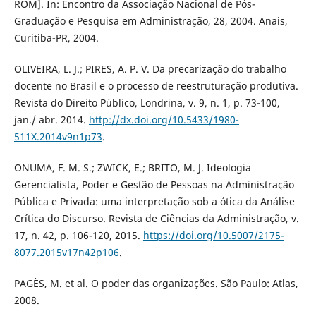
ROM]. In: Encontro da Associação Nacional de Pós-
Graduação e Pesquisa em Administração, 28, 2004. Anais,
Curitiba-PR, 2004.
OLIVEIRA, L. J.; PIRES, A. P. V. Da precarização do trabalho
docente no Brasil e o processo de reestruturação produtiva.
Revista do Direito Público, Londrina, v. 9, n. 1, p. 73-100,
jan./ abr. 2014.
http://dx.doi.org/10.5433/1980-
511X.2014v9n1p73
.
ONUMA, F. M. S.; ZWICK, E.; BRITO, M. J. Ideologia
Gerencialista, Poder e Gestão de Pessoas na Administração
Pública e Privada: uma interpretação sob a ótica da Análise
Crítica do Discurso. Revista de Ciências da Administração, v.
17, n. 42, p. 106-120, 2015.
https://doi.org/10.5007/2175-
8077.2015v17n42p106
.
PAGÈS, M. et al. O poder das organizações. São Paulo: Atlas,
2008.