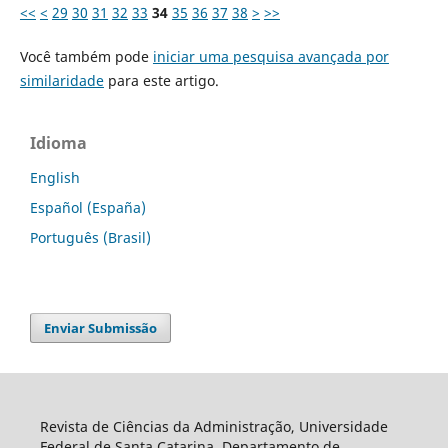
<<
<
29
30
31
32
33
34
35
36
37
38
>
>>
Você também pode
iniciar uma pesquisa avançada por
similaridade
para este artigo.
Idioma
English
Español (España)
Português (Brasil)
Enviar Submissão
Revista de Ciências da Administração, Universidade
Federal de Santa Catarina, Departamento de