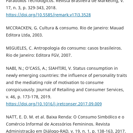
Paradoxos Tecnológicos. Revista Brasileira de Marketing, v.
17, n. 3, p. 329-343, 2018.
https://doi.org/10.5585/remark.v17i3.3528
MCCRACKEN, G. Cultura & consumo. Rio de Janeiro: Mauad
Editora Ltda, 2003.
MIGUELES, C. Antropologia do consumo: casos brasileiros.
Rio de Janeiro: Editora FGV, 2007.
NABI, N.; O’CASS, A.; SIAHTIRI, V. Status consumption in
newly emerging countries: the influence of personality traits
and the mediating role of motivation to consume
conspicuously. Journal of Retailing and Consumer Services,
v. 46, p. 173-178, 2019.
https://doi.org/10.1016/j.jretconser.2017.09.009
NATT, E. D. M. et al. Baixa Renda: O Consumo Simbólico e o
Comércio Informal de Acessórios Femininos. Revista
Administração em Diálogo-RAD, v. 19, n. 1, p. 138-163, 2017.