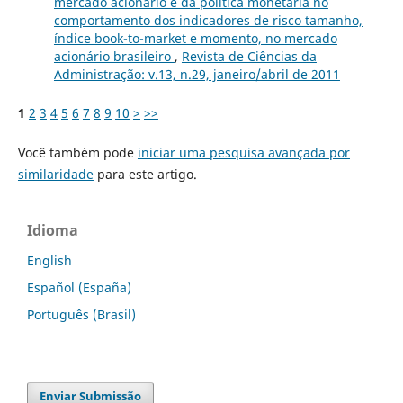
mercado acionário e da política monetária no
comportamento dos indicadores de risco tamanho,
índice book-to-market e momento, no mercado
acionário brasileiro
,
Revista de Ciências da
Administração: v.13, n.29, janeiro/abril de 2011
1
2
3
4
5
6
7
8
9
10
>
>>
Você também pode
iniciar uma pesquisa avançada por
similaridade
para este artigo.
Idioma
English
Español (España)
Português (Brasil)
Enviar Submissão