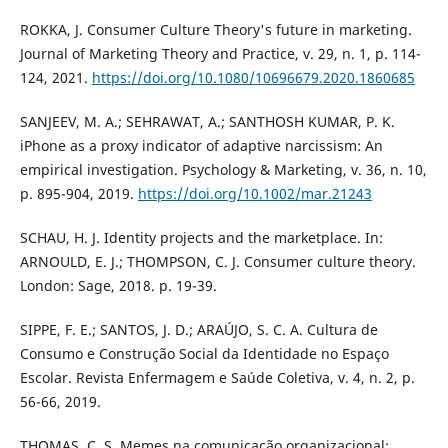
ROKKA, J. Consumer Culture Theory's future in marketing.
Journal of Marketing Theory and Practice, v. 29, n. 1, p. 114-
124, 2021.
https://doi.org/10.1080/10696679.2020.1860685
SANJEEV, M. A.; SEHRAWAT, A.; SANTHOSH KUMAR, P. K.
iPhone as a proxy indicator of adaptive narcissism: An
empirical investigation. Psychology & Marketing, v. 36, n. 10,
p. 895-904, 2019.
https://doi.org/10.1002/mar.21243
SCHAU, H. J. Identity projects and the marketplace. In:
ARNOULD, E. J.; THOMPSON, C. J. Consumer culture theory.
London: Sage, 2018. p. 19-39.
SIPPE, F. E.; SANTOS, J. D.; ARAÚJO, S. C. A. Cultura de
Consumo e Construção Social da Identidade no Espaço
Escolar. Revista Enfermagem e Saúde Coletiva, v. 4, n. 2, p.
56-66, 2019.
THOMAS, C. S. Memes na comunicação organizacional: