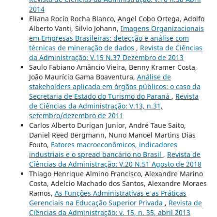
2014
Eliana Rocío Rocha Blanco, Angel Cobo Ortega, Adolfo
Alberto Vanti, Silvio Johann,
Imagens Organizacionais
em Empresas Brasileiras: detecção e análise com
técnicas de mineração de dados
,
Revista de Ciências
da Administração: V.15 N.37 Dezembro de 2013
Saulo Fabiano Amâncio Vieira, Benny Kramer Costa,
João Maurício Gama Boaventura,
Análise de
stakeholders aplicada em órgãos públicos: o caso da
Secretaria de Estado do Turismo do Paraná
,
Revista
de Ciências da Administração: V.13, n.31,
setembro/dezembro de 2011
Carlos Alberto Durigan Junior, André Taue Saito,
Daniel Reed Bergmann, Nuno Manoel Martins Dias
Fouto,
Fatores macroeconômicos, indicadores
industriais e o spread bancário no Brasil
,
Revista de
Ciências da Administração: V.20 N.51 Agosto de 2018
Thiago Henrique Almino Francisco, Alexandre Marino
Costa, Adelcio Machado dos Santos, Alexandre Moraes
Ramos,
As Funções Administrativas e as Práticas
Gerenciais na Educação Superior Privada
,
Revista de
Ciências da Administração: v. 15, n. 35, abril 2013