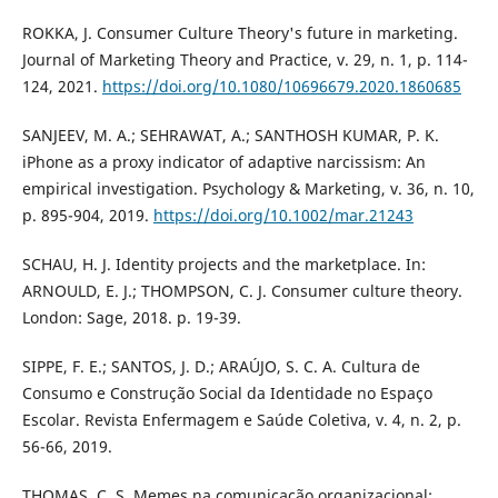
ROKKA, J. Consumer Culture Theory's future in marketing.
Journal of Marketing Theory and Practice, v. 29, n. 1, p. 114-
124, 2021.
https://doi.org/10.1080/10696679.2020.1860685
SANJEEV, M. A.; SEHRAWAT, A.; SANTHOSH KUMAR, P. K.
iPhone as a proxy indicator of adaptive narcissism: An
empirical investigation. Psychology & Marketing, v. 36, n. 10,
p. 895-904, 2019.
https://doi.org/10.1002/mar.21243
SCHAU, H. J. Identity projects and the marketplace. In:
ARNOULD, E. J.; THOMPSON, C. J. Consumer culture theory.
London: Sage, 2018. p. 19-39.
SIPPE, F. E.; SANTOS, J. D.; ARAÚJO, S. C. A. Cultura de
Consumo e Construção Social da Identidade no Espaço
Escolar. Revista Enfermagem e Saúde Coletiva, v. 4, n. 2, p.
56-66, 2019.
THOMAS, C. S. Memes na comunicação organizacional: