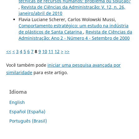
técnicas de recursos humanos: problema ou solução?
,
Revista de Ciências da Administração: V. 12, n. 26,
janeiro/abril de 2010
Flavia Luciane Scherer, Carlos Wolowski Mussi,
Comportamento estratégico: um estudo na indústria
de plásticos de Santa Catarina
,
Revista de Ciências da
Administração: Ano 2 - Número 4 - Setembro de 2000
<<
<
3
4
5
6
7
8
9
10
11
12
>
>>
Você também pode
iniciar uma pesquisa avançada por
similaridade
para este artigo.
Idioma
English
Español (España)
Português (Brasil)