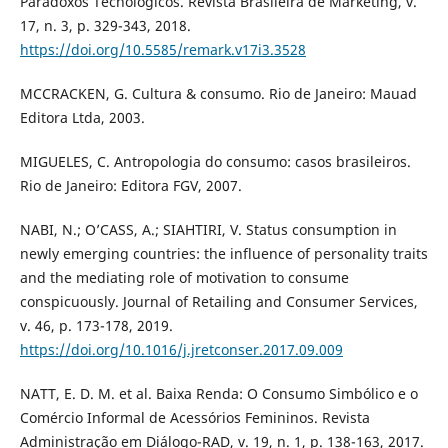
Paradoxos Tecnológicos. Revista Brasileira de Marketing, v.
17, n. 3, p. 329-343, 2018.
https://doi.org/10.5585/remark.v17i3.3528
MCCRACKEN, G. Cultura & consumo. Rio de Janeiro: Mauad
Editora Ltda, 2003.
MIGUELES, C. Antropologia do consumo: casos brasileiros.
Rio de Janeiro: Editora FGV, 2007.
NABI, N.; O’CASS, A.; SIAHTIRI, V. Status consumption in
newly emerging countries: the influence of personality traits
and the mediating role of motivation to consume
conspicuously. Journal of Retailing and Consumer Services,
v. 46, p. 173-178, 2019.
https://doi.org/10.1016/j.jretconser.2017.09.009
NATT, E. D. M. et al. Baixa Renda: O Consumo Simbólico e o
Comércio Informal de Acessórios Femininos. Revista
Administração em Diálogo-RAD, v. 19, n. 1, p. 138-163, 2017.