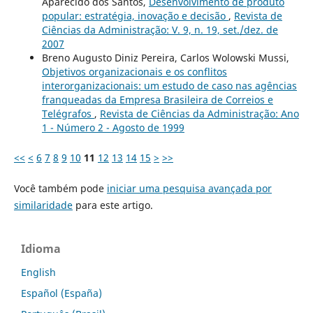
Aparecido dos Santos,
Desenvolvimento de produto
popular: estratégia, inovação e decisão
,
Revista de
Ciências da Administração: V. 9, n. 19, set./dez. de
2007
Breno Augusto Diniz Pereira, Carlos Wolowski Mussi,
Objetivos organizacionais e os conflitos
interorganizacionais: um estudo de caso nas agências
franqueadas da Empresa Brasileira de Correios e
Telégrafos
,
Revista de Ciências da Administração: Ano
1 - Número 2 - Agosto de 1999
<<
<
6
7
8
9
10
11
12
13
14
15
>
>>
Você também pode
iniciar uma pesquisa avançada por
similaridade
para este artigo.
Idioma
English
Español (España)