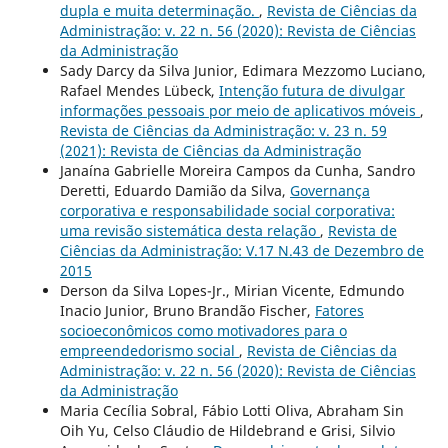
dupla e muita determinação.
,
Revista de Ciências da
Administração: v. 22 n. 56 (2020): Revista de Ciências
da Administração
Sady Darcy da Silva Junior, Edimara Mezzomo Luciano,
Rafael Mendes Lübeck,
Intenção futura de divulgar
informações pessoais por meio de aplicativos móveis
,
Revista de Ciências da Administração: v. 23 n. 59
(2021): Revista de Ciências da Administração
Janaína Gabrielle Moreira Campos da Cunha, Sandro
Deretti, Eduardo Damião da Silva,
Governança
corporativa e responsabilidade social corporativa:
uma revisão sistemática desta relação
,
Revista de
Ciências da Administração: V.17 N.43 de Dezembro de
2015
Derson da Silva Lopes-Jr., Mirian Vicente, Edmundo
Inacio Junior, Bruno Brandão Fischer,
Fatores
socioeconômicos como motivadores para o
empreendedorismo social
,
Revista de Ciências da
Administração: v. 22 n. 56 (2020): Revista de Ciências
da Administração
Maria Cecília Sobral, Fábio Lotti Oliva, Abraham Sin
Oih Yu, Celso Cláudio de Hildebrand e Grisi, Silvio