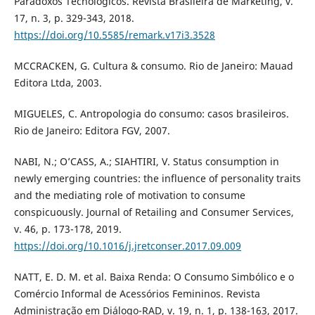
Paradoxos Tecnológicos. Revista Brasileira de Marketing, v.
17, n. 3, p. 329-343, 2018.
https://doi.org/10.5585/remark.v17i3.3528
MCCRACKEN, G. Cultura & consumo. Rio de Janeiro: Mauad
Editora Ltda, 2003.
MIGUELES, C. Antropologia do consumo: casos brasileiros.
Rio de Janeiro: Editora FGV, 2007.
NABI, N.; O’CASS, A.; SIAHTIRI, V. Status consumption in
newly emerging countries: the influence of personality traits
and the mediating role of motivation to consume
conspicuously. Journal of Retailing and Consumer Services,
v. 46, p. 173-178, 2019.
https://doi.org/10.1016/j.jretconser.2017.09.009
NATT, E. D. M. et al. Baixa Renda: O Consumo Simbólico e o
Comércio Informal de Acessórios Femininos. Revista
Administração em Diálogo-RAD, v. 19, n. 1, p. 138-163, 2017.