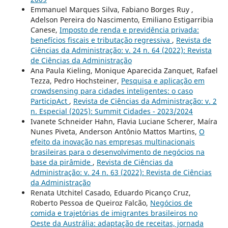
Emmanuel Marques Silva, Fabiano Borges Ruy ,
Adelson Pereira do Nascimento, Emiliano Estigarribia
Canese,
Imposto de renda e previdência privada:
benefícios fiscais e tributação regressiva
,
Revista de
Ciências da Administração: v. 24 n. 64 (2022): Revista
de Ciências da Administração
Ana Paula Kieling, Monique Aparecida Zanquet, Rafael
Tezza, Pedro Hochsteiner,
Pesquisa e aplicação em
crowdsensing para cidades inteligentes: o caso
ParticipAct
,
Revista de Ciências da Administração: v. 2
n. Especial (2025): Summit Cidades - 2023/2024
Ivanete Schneider Hahn, Flavia Luciane Scherer, Maíra
Nunes Piveta, Anderson Antônio Mattos Martins,
O
efeito da inovação nas empresas multinacionais
brasileiras para o desenvolvimento de negócios na
base da pirâmide
,
Revista de Ciências da
Administração: v. 24 n. 63 (2022): Revista de Ciências
da Administração
Renata Utchitel Casado, Eduardo Picanço Cruz,
Roberto Pessoa de Queiroz Falcão,
Negócios de
comida e trajetórias de imigrantes brasileiros no
Oeste da Austrália: adaptação de receitas, jornada