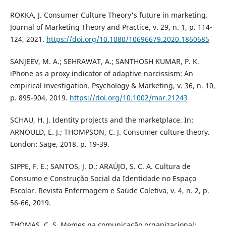
ROKKA, J. Consumer Culture Theory's future in marketing.
Journal of Marketing Theory and Practice, v. 29, n. 1, p. 114-
124, 2021.
https://doi.org/10.1080/10696679.2020.1860685
SANJEEV, M. A.; SEHRAWAT, A.; SANTHOSH KUMAR, P. K.
iPhone as a proxy indicator of adaptive narcissism: An
empirical investigation. Psychology & Marketing, v. 36, n. 10,
p. 895-904, 2019.
https://doi.org/10.1002/mar.21243
SCHAU, H. J. Identity projects and the marketplace. In:
ARNOULD, E. J.; THOMPSON, C. J. Consumer culture theory.
London: Sage, 2018. p. 19-39.
SIPPE, F. E.; SANTOS, J. D.; ARAÚJO, S. C. A. Cultura de
Consumo e Construção Social da Identidade no Espaço
Escolar. Revista Enfermagem e Saúde Coletiva, v. 4, n. 2, p.
56-66, 2019.
THOMAS, C. S. Memes na comunicação organizacional: