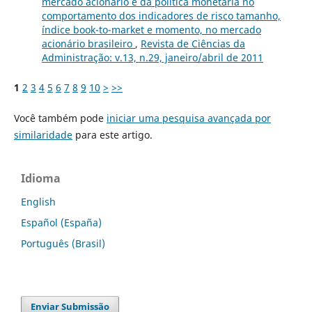
mercado acionário e da política monetária no
comportamento dos indicadores de risco tamanho,
índice book-to-market e momento, no mercado
acionário brasileiro
,
Revista de Ciências da
Administração: v.13, n.29, janeiro/abril de 2011
1
2
3
4
5
6
7
8
9
10
>
>>
Você também pode
iniciar uma pesquisa avançada por
similaridade
para este artigo.
Idioma
English
Español (España)
Português (Brasil)
Enviar Submissão