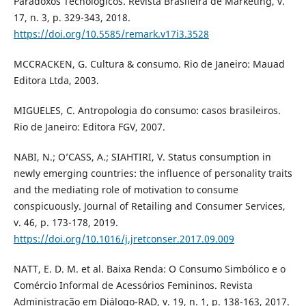
Paradoxos Tecnológicos. Revista Brasileira de Marketing, v.
17, n. 3, p. 329-343, 2018.
https://doi.org/10.5585/remark.v17i3.3528
MCCRACKEN, G. Cultura & consumo. Rio de Janeiro: Mauad
Editora Ltda, 2003.
MIGUELES, C. Antropologia do consumo: casos brasileiros.
Rio de Janeiro: Editora FGV, 2007.
NABI, N.; O’CASS, A.; SIAHTIRI, V. Status consumption in
newly emerging countries: the influence of personality traits
and the mediating role of motivation to consume
conspicuously. Journal of Retailing and Consumer Services,
v. 46, p. 173-178, 2019.
https://doi.org/10.1016/j.jretconser.2017.09.009
NATT, E. D. M. et al. Baixa Renda: O Consumo Simbólico e o
Comércio Informal de Acessórios Femininos. Revista
Administração em Diálogo-RAD, v. 19, n. 1, p. 138-163, 2017.