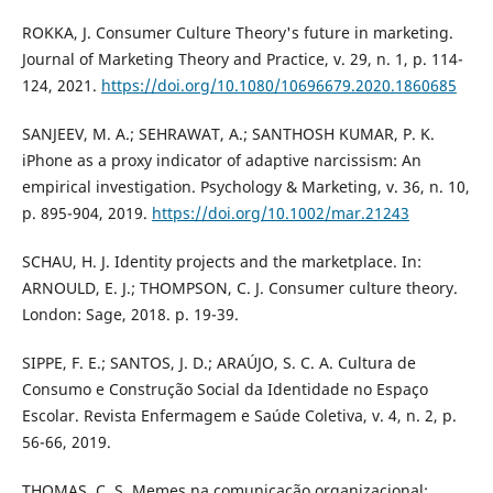
ROKKA, J. Consumer Culture Theory's future in marketing.
Journal of Marketing Theory and Practice, v. 29, n. 1, p. 114-
124, 2021.
https://doi.org/10.1080/10696679.2020.1860685
SANJEEV, M. A.; SEHRAWAT, A.; SANTHOSH KUMAR, P. K.
iPhone as a proxy indicator of adaptive narcissism: An
empirical investigation. Psychology & Marketing, v. 36, n. 10,
p. 895-904, 2019.
https://doi.org/10.1002/mar.21243
SCHAU, H. J. Identity projects and the marketplace. In:
ARNOULD, E. J.; THOMPSON, C. J. Consumer culture theory.
London: Sage, 2018. p. 19-39.
SIPPE, F. E.; SANTOS, J. D.; ARAÚJO, S. C. A. Cultura de
Consumo e Construção Social da Identidade no Espaço
Escolar. Revista Enfermagem e Saúde Coletiva, v. 4, n. 2, p.
56-66, 2019.
THOMAS, C. S. Memes na comunicação organizacional: