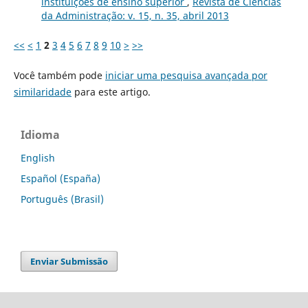
instituições de ensino superior
,
Revista de Ciências
da Administração: v. 15, n. 35, abril 2013
<<
<
1
2
3
4
5
6
7
8
9
10
>
>>
Você também pode
iniciar uma pesquisa avançada por
similaridade
para este artigo.
Idioma
English
Español (España)
Português (Brasil)
Enviar Submissão