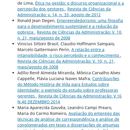
de Lima,
Ética na gestão: o discurso organizacional e a
percepção dos gestores
,
Revista de Ciências da
Administração: v. 14, n. 33, agosto de 2012
Ronald Jean Degen,
Empreendedorismo: uma filosofia
para o desenvolvimento sustentável e a redução da
pobreza
,
Revista de Ciências da Administração: V. 10,
n. 21, maio/agosto de 2008
Vinicius Sittoni Brasil, Claudio Hoffmann Sampaio,
Marcelo Gattermann Perin,
A relação entre a
intangibilidade, o risco percebido e o conhecimento
,
Revista de Ciências da Administração: V. 10, n. 21,
maio/agosto de 2008
Adílio Renê Almeida Miranda, Mônica Carvalho Alves
Cappelle, Flávia Luciana Naves Mafra,
Contribuições
do Método História de Vida para Estudos sobre
Identidade: o exemplo do estudo sobre professoras
gerentes
,
Revista de Ciências da Administração: V.16
N.40 DEZEMBRO 2014
Maria Aparecida Gouvêa, Leandro Campi Prearo,
Maria do Carmo Romeiro,
Avaliação do emprego das
técnicas de análise de correspondência e análise de
conglomerados em teses e dissertações de algumas