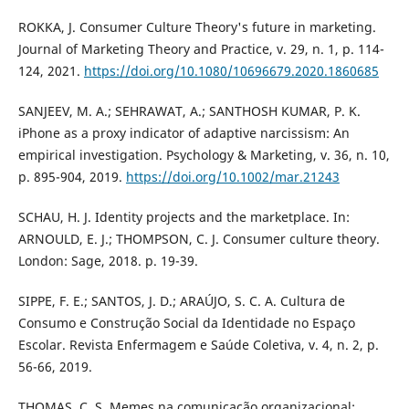
ROKKA, J. Consumer Culture Theory's future in marketing.
Journal of Marketing Theory and Practice, v. 29, n. 1, p. 114-
124, 2021.
https://doi.org/10.1080/10696679.2020.1860685
SANJEEV, M. A.; SEHRAWAT, A.; SANTHOSH KUMAR, P. K.
iPhone as a proxy indicator of adaptive narcissism: An
empirical investigation. Psychology & Marketing, v. 36, n. 10,
p. 895-904, 2019.
https://doi.org/10.1002/mar.21243
SCHAU, H. J. Identity projects and the marketplace. In:
ARNOULD, E. J.; THOMPSON, C. J. Consumer culture theory.
London: Sage, 2018. p. 19-39.
SIPPE, F. E.; SANTOS, J. D.; ARAÚJO, S. C. A. Cultura de
Consumo e Construção Social da Identidade no Espaço
Escolar. Revista Enfermagem e Saúde Coletiva, v. 4, n. 2, p.
56-66, 2019.
THOMAS, C. S. Memes na comunicação organizacional: