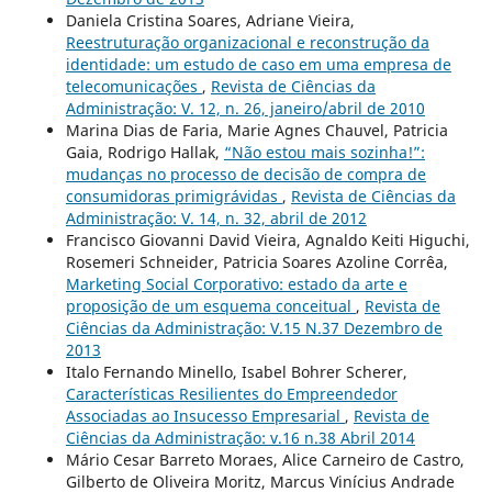
Daniela Cristina Soares, Adriane Vieira,
Reestruturação organizacional e reconstrução da
identidade: um estudo de caso em uma empresa de
telecomunicações
,
Revista de Ciências da
Administração: V. 12, n. 26, janeiro/abril de 2010
Marina Dias de Faria, Marie Agnes Chauvel, Patricia
Gaia, Rodrigo Hallak,
“Não estou mais sozinha!”:
mudanças no processo de decisão de compra de
consumidoras primigrávidas
,
Revista de Ciências da
Administração: V. 14, n. 32, abril de 2012
Francisco Giovanni David Vieira, Agnaldo Keiti Higuchi,
Rosemeri Schneider, Patricia Soares Azoline Corrêa,
Marketing Social Corporativo: estado da arte e
proposição de um esquema conceitual
,
Revista de
Ciências da Administração: V.15 N.37 Dezembro de
2013
Italo Fernando Minello, Isabel Bohrer Scherer,
Características Resilientes do Empreendedor
Associadas ao Insucesso Empresarial
,
Revista de
Ciências da Administração: v.16 n.38 Abril 2014
Mário Cesar Barreto Moraes, Alice Carneiro de Castro,
Gilberto de Oliveira Moritz, Marcus Vinícius Andrade