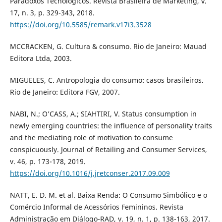
Paradoxos Tecnológicos. Revista Brasileira de Marketing, v.
17, n. 3, p. 329-343, 2018.
https://doi.org/10.5585/remark.v17i3.3528
MCCRACKEN, G. Cultura & consumo. Rio de Janeiro: Mauad
Editora Ltda, 2003.
MIGUELES, C. Antropologia do consumo: casos brasileiros.
Rio de Janeiro: Editora FGV, 2007.
NABI, N.; O’CASS, A.; SIAHTIRI, V. Status consumption in
newly emerging countries: the influence of personality traits
and the mediating role of motivation to consume
conspicuously. Journal of Retailing and Consumer Services,
v. 46, p. 173-178, 2019.
https://doi.org/10.1016/j.jretconser.2017.09.009
NATT, E. D. M. et al. Baixa Renda: O Consumo Simbólico e o
Comércio Informal de Acessórios Femininos. Revista
Administração em Diálogo-RAD, v. 19, n. 1, p. 138-163, 2017.