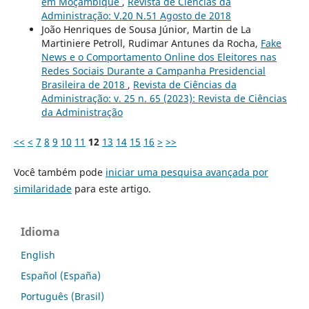
em Moçambique
,
Revista de Ciências da
Administração: V.20 N.51 Agosto de 2018
João Henriques de Sousa Júnior, Martin de La
Martiniere Petroll, Rudimar Antunes da Rocha,
Fake
News e o Comportamento Online dos Eleitores nas
Redes Sociais Durante a Campanha Presidencial
Brasileira de 2018
,
Revista de Ciências da
Administração: v. 25 n. 65 (2023): Revista de Ciências
da Administração
<<
<
7
8
9
10
11
12
13
14
15
16
>
>>
Você também pode
iniciar uma pesquisa avançada por
similaridade
para este artigo.
Idioma
English
Español (España)
Português (Brasil)