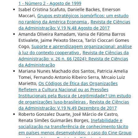
1 - Número 2 - Agosto de 1999
Isabel Cristina Scafuto, Danielle Backes, Emerson
Maccari,
Grupos estratégicos isomórficos: um estudo
no ranking da América Economia
,
Revista de Ciências
da Administração: V.19 N.48 Agosto de 2017
Amanda Oliveira Ramadam, Vania de Fátima Barros
Estivalete, Jaime Peixoto Stecca, Tarízi Cioccari Gomes
Cogo,
Suporte e aprendizagem organizacional: análise
à luz do contexto cooperativo
,
Revista de Ciências da
Administração: v. 26 n. 66 (2024): Revista de Ciências
da Administração
Mariana Nunes Machado dos Santos, Patricia Amelia
Tomei, Fernando Antonio Ribeiro Serra, Mrcaio Luiz
Marietto,
Os Códigos de Ética das Organizações
Refletem a Cultura Nacional ou as Pressões
Institucionais pela Busca de Legitimidade? Um estudo
de organizações luso-brasileiras
,
Revista de Ciências
da Administração: V.19 N.49 Dezembro de 2017
Roberto Gonzalez Duarte, José Márcio de Castro,
Renata Simões Guimarães Borges,
Inefabilidade e
socialização na transferência de conhecimento tácito
em países menos desenvolvidos: o caso do Cine Group