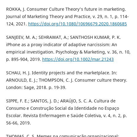
ROKKA, J. Consumer Culture Theory's future in marketing.
Journal of Marketing Theory and Practice, v. 29, n. 1, p. 114-
124, 2021.
https://doi.org/10.1080/10696679.2020.1860685
SANJEEV, M. A.; SEHRAWAT, A.; SANTHOSH KUMAR, P. K.
iPhone as a proxy indicator of adaptive narcissism: An
empirical investigation. Psychology & Marketing, v. 36, n. 10,
p. 895-904, 2019.
https://doi.org/10.1002/mar.21243
SCHAU, H. J. Identity projects and the marketplace. In:
ARNOULD, E. J.; THOMPSON, C. J. Consumer culture theory.
London: Sage, 2018. p. 19-39.
SIPPE, F. E.; SANTOS, J. D.; ARAÚJO, S. C. A. Cultura de
Consumo e Construção Social da Identidade no Espaço
Escolar. Revista Enfermagem e Saúde Coletiva, v. 4, n. 2, p.
56-66, 2019.
THOMAS, C. S. Memes na comunicação organizacional: