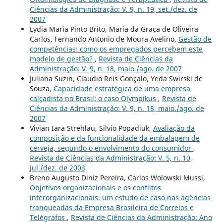
Ciências da Administração: V. 9, n. 19, set./dez. de
2007
Lydia Maria Pinto Brito, Maria da Graça de Oliveira
Carlos, Fernando Antonio de Moura Avelino,
Gestão de
competências: como os empregados percebem este
modelo de gestão?
,
Revista de Ciências da
Administração: V. 9, n. 18, maio./ago. de 2007
Juliana Suzin, Claudio Reis Gonçalo, Yeda Swirski de
Souza,
Capacidade estratégica de uma empresa
calçadista no Brasil: o caso Olympikus
,
Revista de
Ciências da Administração: V. 9, n. 18, maio./ago. de
2007
Vivian Iara Strehlau, Silvio Popadiuk,
Avaliação da
composição e da funcionalidade da embalagem de
cerveja, segundo o envolvimento do consumidor
,
Revista de Ciências da Administração: V. 5, n. 10,
jul./dez. de 2003
Breno Augusto Diniz Pereira, Carlos Wolowski Mussi,
Objetivos organizacionais e os conflitos
interorganizacionais: um estudo de caso nas agências
franqueadas da Empresa Brasileira de Correios e
Telégrafos
,
Revista de Ciências da Administração: Ano