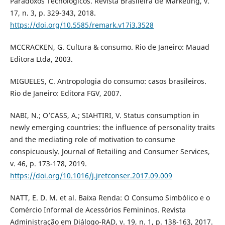
Paradoxos Tecnológicos. Revista Brasileira de Marketing, v.
17, n. 3, p. 329-343, 2018.
https://doi.org/10.5585/remark.v17i3.3528
MCCRACKEN, G. Cultura & consumo. Rio de Janeiro: Mauad
Editora Ltda, 2003.
MIGUELES, C. Antropologia do consumo: casos brasileiros.
Rio de Janeiro: Editora FGV, 2007.
NABI, N.; O’CASS, A.; SIAHTIRI, V. Status consumption in
newly emerging countries: the influence of personality traits
and the mediating role of motivation to consume
conspicuously. Journal of Retailing and Consumer Services,
v. 46, p. 173-178, 2019.
https://doi.org/10.1016/j.jretconser.2017.09.009
NATT, E. D. M. et al. Baixa Renda: O Consumo Simbólico e o
Comércio Informal de Acessórios Femininos. Revista
Administração em Diálogo-RAD, v. 19, n. 1, p. 138-163, 2017.