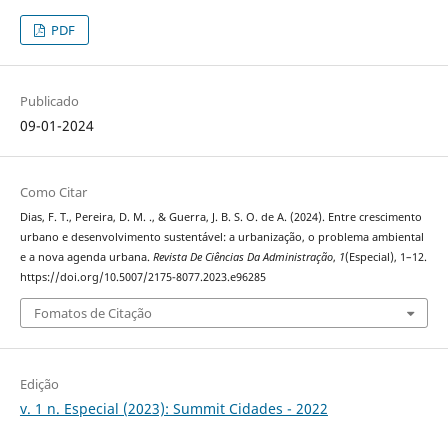
PDF
Publicado
09-01-2024
Como Citar
Dias, F. T., Pereira, D. M. ., & Guerra, J. B. S. O. de A. (2024). Entre crescimento
urbano e desenvolvimento sustentável: a urbanização, o problema ambiental
e a nova agenda urbana.
Revista De Ciências Da Administração
,
1
(Especial), 1–12.
https://doi.org/10.5007/2175-8077.2023.e96285
Fomatos de Citação
Edição
v. 1 n. Especial (2023): Summit Cidades - 2022