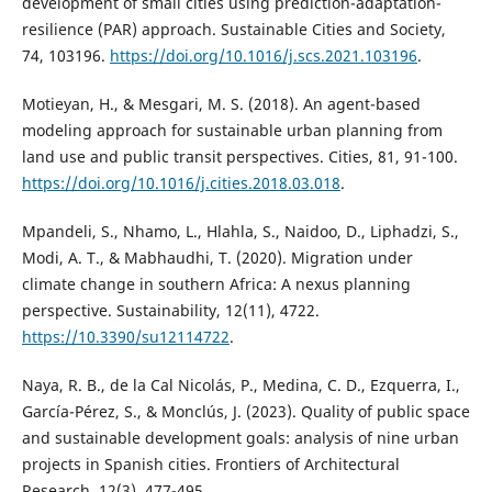
development of small cities using prediction-adaptation-
resilience (PAR) approach. Sustainable Cities and Society,
74, 103196.
https://doi.org/10.1016/j.scs.2021.103196
.
Motieyan, H., & Mesgari, M. S. (2018). An agent-based
modeling approach for sustainable urban planning from
land use and public transit perspectives. Cities, 81, 91-100.
https://doi.org/10.1016/j.cities.2018.03.018
.
Mpandeli, S., Nhamo, L., Hlahla, S., Naidoo, D., Liphadzi, S.,
Modi, A. T., & Mabhaudhi, T. (2020). Migration under
climate change in southern Africa: A nexus planning
perspective. Sustainability, 12(11), 4722.
https://10.3390/su12114722
.
Naya, R. B., de la Cal Nicolás, P., Medina, C. D., Ezquerra, I.,
García-Pérez, S., & Monclús, J. (2023). Quality of public space
and sustainable development goals: analysis of nine urban
projects in Spanish cities. Frontiers of Architectural
Research, 12(3), 477-495.