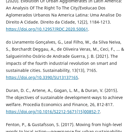
(2020). Evolution Of Urban Agglomerates In Latin America:
An Analysis Of The Right To The City/Evolucao Dos
Aglomerados Urbanos Na America Latina: Uma Analise Do
Direito A Cidade. Direito da Cidade, 12(2), 1184-1213.
https://doi.org/10.12957/RDC.2020.50061
.
do Livramento Gonçalves, G., Leal Filho, W., da Silva Neiva,
S., Borchardt Deggau, A., de Oliveira Veras, M., Ceci, F., ... &
Salgueirinho Osório de Andrade Guerra, J. B. (2021). The
impacts of the fourth industrial revolution on smart and
sustainable cities. Sustainability, 13(13), 7165.
https://doi.org/10.3390/SU13137165
.
Duran, D. C., Artene, A., Gogan, L. M., & Duran, V. (2015).
The objectives of sustainable development-ways to achieve
welfare. Procedia Economics and Finance, 26, 812-817.
https://doi.org/10.1016/S2212-5671(15)00852-7
.
Fenton, P., & Gustafsson, S. (2017). Moving from high-level
words to local action—governance for urban sustainability