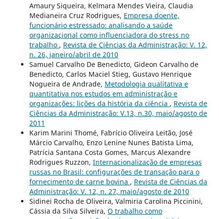
Amaury Siqueira, Kelmara Mendes Vieira, Claudia
Medianeira Cruz Rodrigues,
Empresa doente,
funcionário estressado: analisando a saúde
organizacional como influenciadora do stress no
trabalho
,
Revista de Ciências da Administração: V. 12,
n. 26, janeiro/abril de 2010
Samuel Carvalho De Benedicto, Gideon Carvalho de
Benedicto, Carlos Maciel Stieg, Gustavo Henrique
Nogueira de Andrade,
Metodologia qualitativa e
quantitativa nos estudos em administração e
organizações: lições da história da ciência
,
Revista de
Ciências da Administração: V.13, n.30, maio/agosto de
2011
Karim Marini Thomé, Fabrício Oliveira Leitão, José
Márcio Carvalho, Enzo Lenine Nunes Batista Lima,
Patrícia Santana Costa Gomes, Marcus Alexandre
Rodrigues Ruzzon,
Internacionalização de empresas
russas no Brasil: configurações de transação para o
fornecimento de carne bovina
,
Revista de Ciências da
Administração: V. 12, n. 27, maio/agosto de 2010
Sidinei Rocha de Oliveira, Valmiria Carolina Piccinini,
Cássia da Silva Silveira,
O trabalho como