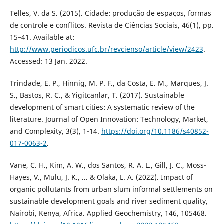
Telles, V. da S. (2015). Cidade: produção de espaços, formas
de controle e conflitos. Revista de Ciências Sociais, 46(1), pp.
15–41. Available at:
http://www.periodicos.ufc.br/revcienso/article/view/2423
.
Accessed: 13 Jan. 2022.
Trindade, E. P., Hinnig, M. P. F., da Costa, E. M., Marques, J.
S., Bastos, R. C., & Yigitcanlar, T. (2017). Sustainable
development of smart cities: A systematic review of the
literature. Journal of Open Innovation: Technology, Market,
and Complexity, 3(3), 1-14.
https://doi.org/10.1186/s40852-
017-0063-2
.
Vane, C. H., Kim, A. W., dos Santos, R. A. L., Gill, J. C., Moss-
Hayes, V., Mulu, J. K., ... & Olaka, L. A. (2022). Impact of
organic pollutants from urban slum informal settlements on
sustainable development goals and river sediment quality,
Nairobi, Kenya, Africa. Applied Geochemistry, 146, 105468.