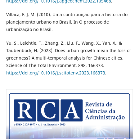
https://doi.org/10.1016/j.apgeochem.2022.105468
.
Villaca, F. J. M. (2010). Uma contribuição para a história do
planejamento urbano no Brasil. In O processo de
urbanização no Brasil.
Yu, S., Leichtle, T., Zhang, Z., Liu, F., Wang, X., Yan, X., &
Taubenböck, H. (2023). Does urban growth mean the loss of
greenness? A multi-temporal analysis for Chinese cities.
Science of The Total Environment, 898, 166373.
https://doi.org/10.1016/j.scitotenv.2023.166373
.