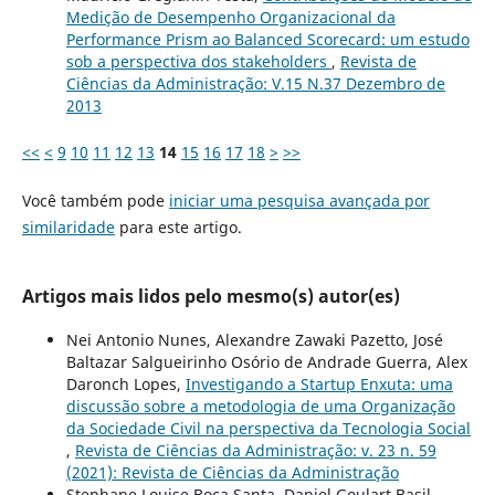
Medição de Desempenho Organizacional da
Performance Prism ao Balanced Scorecard: um estudo
sob a perspectiva dos stakeholders
,
Revista de
Ciências da Administração: V.15 N.37 Dezembro de
2013
<<
<
9
10
11
12
13
14
15
16
17
18
>
>>
Você também pode
iniciar uma pesquisa avançada por
similaridade
para este artigo.
Artigos mais lidos pelo mesmo(s) autor(es)
Nei Antonio Nunes, Alexandre Zawaki Pazetto, José
Baltazar Salgueirinho Osório de Andrade Guerra, Alex
Daronch Lopes,
Investigando a Startup Enxuta: uma
discussão sobre a metodologia de uma Organização
da Sociedade Civil na perspectiva da Tecnologia Social
,
Revista de Ciências da Administração: v. 23 n. 59
(2021): Revista de Ciências da Administração
Stephane Louise Boca Santa, Daniel Goulart Basil,