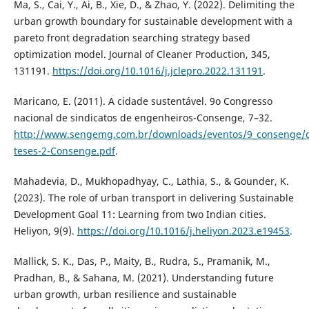
Ma, S., Cai, Y., Ai, B., Xie, D., & Zhao, Y. (2022). Delimiting the
urban growth boundary for sustainable development with a
pareto front degradation searching strategy based
optimization model. Journal of Cleaner Production, 345,
131191.
https://doi.org/10.1016/j.jclepro.2022.131191
.
Maricano, E. (2011). A cidade sustentável. 9o Congresso
nacional de sindicatos de engenheiros-Consenge, 7–32.
http://www.sengemg.com.br/downloads/eventos/9_consenge/
teses-2-Consenge.pdf
.
Mahadevia, D., Mukhopadhyay, C., Lathia, S., & Gounder, K.
(2023). The role of urban transport in delivering Sustainable
Development Goal 11: Learning from two Indian cities.
Heliyon, 9(9).
https://doi.org/10.1016/j.heliyon.2023.e19453
.
Mallick, S. K., Das, P., Maity, B., Rudra, S., Pramanik, M.,
Pradhan, B., & Sahana, M. (2021). Understanding future
urban growth, urban resilience and sustainable