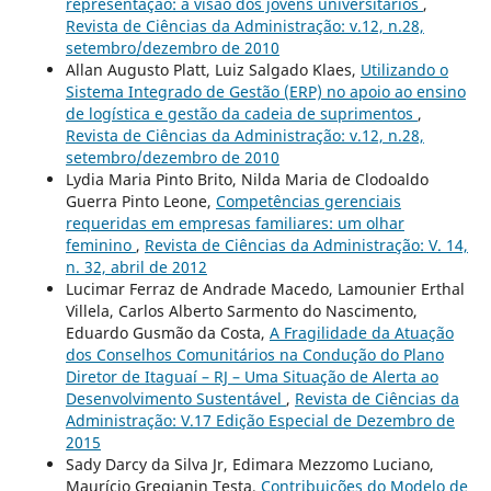
representação: a visão dos jovens universitários
,
Revista de Ciências da Administração: v.12, n.28,
setembro/dezembro de 2010
Allan Augusto Platt, Luiz Salgado Klaes,
Utilizando o
Sistema Integrado de Gestão (ERP) no apoio ao ensino
de logística e gestão da cadeia de suprimentos
,
Revista de Ciências da Administração: v.12, n.28,
setembro/dezembro de 2010
Lydia Maria Pinto Brito, Nilda Maria de Clodoaldo
Guerra Pinto Leone,
Competências gerenciais
requeridas em empresas familiares: um olhar
feminino
,
Revista de Ciências da Administração: V. 14,
n. 32, abril de 2012
Lucimar Ferraz de Andrade Macedo, Lamounier Erthal
Villela, Carlos Alberto Sarmento do Nascimento,
Eduardo Gusmão da Costa,
A Fragilidade da Atuação
dos Conselhos Comunitários na Condução do Plano
Diretor de Itaguaí – RJ – Uma Situação de Alerta ao
Desenvolvimento Sustentável
,
Revista de Ciências da
Administração: V.17 Edição Especial de Dezembro de
2015
Sady Darcy da Silva Jr, Edimara Mezzomo Luciano,
Maurício Gregianin Testa,
Contribuições do Modelo de