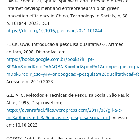
FANG, Zhen et al. Spatial spillovers and threshold effects of
internet development and entrepreneurship on green
innovation efficiency in China. Technology in Society, v. 68,
p. 101844, 2022. DOI:
https://doi.org/10.1016/j.techsoc.2021.101844
.
FLICK, Uwe. Introdução à pesquisa qualitativa-3. Artmed
editora, 2008. Disponível em:
https://books.google.com.br/books?hl=pt-
BR&lr=&id=dKmqDAAAQBAJ&oi=fnd&pg=PA1&dq=pesquisa+quali
mDpk&redir_esc=y#v=onepage&q=pesquisa%20qualitativa&f=fa
Acesso em: 20.10.2023.
GIL, A. C. Métodos e Técnicas de Pesquisa Social. São Paulo:
Atlas, 1995. Disponível em:
https://ayanrafael.files.wordpress.com/2011/08/gil-a-c-
mc3a9todos-e-tc3a9cnicas-de-pesquisa-social.pdf
. Acesso
em: 10.10.2023.
GODOY, Arilda Schmidt. Pesquisa qualitativa: tipos