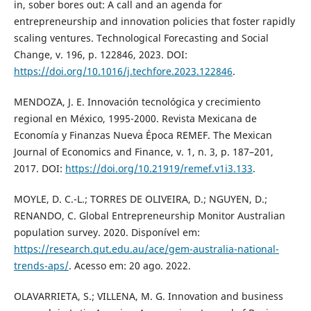
in, sober bores out: A call and an agenda for
entrepreneurship and innovation policies that foster rapidly
scaling ventures. Technological Forecasting and Social
Change, v. 196, p. 122846, 2023. DOI:
https://doi.org/10.1016/j.techfore.2023.122846
.
MENDOZA, J. E. Innovación tecnológica y crecimiento
regional en México, 1995-2000. Revista Mexicana de
Economía y Finanzas Nueva Época REMEF. The Mexican
Journal of Economics and Finance, v. 1, n. 3, p. 187–201,
2017. DOI:
https://doi.org/10.21919/remef.v1i3.133
.
MOYLE, D. C.-L.; TORRES DE OLIVEIRA, D.; NGUYEN, D.;
RENANDO, C. Global Entrepreneurship Monitor Australian
population survey. 2020. Disponível em:
https://research.qut.edu.au/ace/gem-australia-national-
trends-aps/
. Acesso em: 20 ago. 2022.
OLAVARRIETA, S.; VILLENA, M. G. Innovation and business