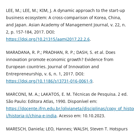
LEE, M.; LEE, M.; KIM, J. A dynamic approach to the start-up
business ecosystem: A cross-comparison of Korea, China,
and Japan. Asian Academy of Management Journal, v. 22, n.
2, p. 157-184, 2017. DOI:
https://doi.org/10.21315/aamj2017.22.2.6
.
MARADANA, R. P.; PRADHAN, R. P.; DASH, S. et al. Does
innovation promote economic growth? Evidence from
European countries. Journal of Innovation and
Entrepreneurship, v. 6, n. 1, 2017. DOI:
https://doi.org/10.1186/s13731-016-0061-9
.
MARCONI, M. A.; LAKATOS, E. M. Técnicas de Pesquisa. 2 ed.
São Paulo: Editora Atlas, 1990. Disponível em:
https://docente.ifrn.edu.br/olivianeta/disciplinas/copy_of_histo
i/historia-ii/china-e-india
. Acesso em: 10.10.2023.
MARESCH, Daniela; LEO, Hannes; WALSH, Steven T. Hotspurs