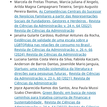
Marcela de Freitas Thomas, Marcia Juliana d'Angelo,
Arilda Magna Campagnaro Teixeira, Sergio Augusto
Pereira Bastos,
As Competências Centrais do Sucessor
de Negócios Familiares a partir das Representações
Sociais de Fundadores, Gestores e Herdeiros
,
Revista
de Ciências da Administração: v. 24 n. 64 (2022):
Revista de Ciências da Administração
Janaína Gularte Cardoso, Rudimar Antunes da Rocha,
Evidências de validade de uma escala sobre a
LGBTQfobia nas relações de consumo no Brasil
,
Revista de Ciências da Administração: v. 26 n. 66
(2024): Revista de Ciências da Administração
Luciana Santos Costa Vieira da Silva, Fabíola Kaczam,
Anderson de Barros Dantas, Josenilde Mario Janguia,
Startups: uma revisão sistemática da literatura e
direções para pesquisas futuras
,
Revista de Ciências
da Administração: v. 23 n. 60 (2021): Revista de
Ciências da Administração
Joyce Aparecida Ramos dos Santos, Ana Paula Mussi
Szabo Cherobim,
Green Bonds: em busca de novos
caminhos para tratativa conjunta de Finanças e
Sustentabilidade
,
Revista de Ciências da
Administração: v. 24 n. 64 (2022): Revista de Ciências