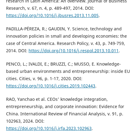
research in Latin America: An overview. Journal of Business
Research, v. 67, n. 4, p. 489-497, 2014. DOI:
https://doi.org/10.1016/j.jbusres.2013.11.005
.
PADILLA-PÉREZA, R.; GAUDIN, Y. Science, technology and
innovation policies in small and developing economies: the
case of Central America. Research Policy, v. 43, p. 749-759,
2014. DOI:
https://doi.org/10.1016/j.respol.2013.10.011
.
PENCO, L.; IVALDI, E.; BRUZZI, C.; MUSSO, E. Knowledge-
based urban environments and entrepreneurship: inside EU
cities. Cities, v. 96, p. 1-17, 2020. DOI:
https://doi.org/10.1016/j.cities.2019.102443
.
RAO, Yanchao et al. CEOs' knowledge integration,
entrepreneurship, and corporate innovation: Evidence for
China. International Review of Financial Analysis, v. 91, p.
102963, 2024. DOI:
https://doi.org/10.1016/j.irfa.2023.102963
.