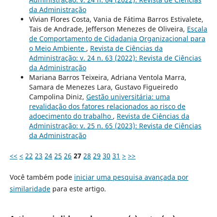
da Administração
Vívian Flores Costa, Vania de Fátima Barros Estivalete,
Tais de Andrade, Jefferson Menezes de Oliveira,
Escala
de Comportamento de Cidadania Organizacional para
o Meio Ambiente
,
Revista de Ciências da
Administração: v. 24 n. 63 (2022): Revista de Ciências
da Administração
Mariana Barros Teixeira, Adriana Ventola Marra,
Samara de Menezes Lara, Gustavo Figueiredo
Campolina Diniz,
Gestão universitária: uma
revalidação dos fatores relacionados ao risco de
adoecimento do trabalho
,
Revista de Ciências da
Administração: v. 25 n. 65 (2023): Revista de Ciências
da Administração
<<
<
22
23
24
25
26
27
28
29
30
31
>
>>
Você também pode
iniciar uma pesquisa avançada por
similaridade
para este artigo.