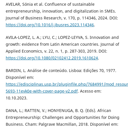
AVELAR, Sónia et al. Confluence of sustainable
entrepreneurship, innovation, and digitalization in SMEs.
Journal of Business Research, v. 170, p. 114346, 2024. DOI:
https://doi.org/10.1016/j.jbusres.2023.114346
.
AVILA-LOPEZ, L. A.; LYU, C.; LOPEZ-LEYVA, S. Innovation and
growth: evidence from Latin American countries. Journal of
Applied Economics, v. 22, n. 1, p. 287-303, 2019. DOI:
https://doi.org/10.1080/02102412.2019.1610624
.
BARDIN, L. Análise de conteúdo. Lisboa: Edições 70, 1977.
Disponível em:
https://edisciplinas.usp.br/pluginfile.php/7684991/mod_resou
5693-11evk0e-with-cover-page-v2.pdf
. Acesso em:
10.10.2023.
DANA, L.; RATTEN, V.; HONYENUGA, B. Q. (Eds). African
Entrepreneurship: Challenges and Opportunities for Doing
Business. Cham: Palgrave Macmillan, 2018. Disponível em: