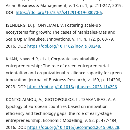
Asian Business & Management, v. 18, n. 1, p. 211-247, 2019.
DOI:
https://doi.org/10.1057/s41291-019-00070-6
.
ISENBERG, D. J.; ONYEMAH, V. Fostering scale-up
ecosystems for growth: The cases of Manizales-Mas and
Scale Up Milwaukee. Innovations, v. 11, n. 1/2, p. 60-79,
2016. DOI:
https://doi.org/10.1162/inov_a_00248
.
KHAN, Naveed R. et al. Corporate sustainability
entrepreneurship: The role of green entrepreneurial
orientation and organizational resilience capacity for green
innovation. Journal of Business Research, v. 169, p. 114296,
2023. DOI:
https://doi.org/10.1016/j.jbusres.2023.114296
.
KONTOLAIMOU, A.; GIOTOPOULOS, I.; TSAKANIKAS, A. A
typology of European countries based on innovation
efficiency and technology gaps: the role of early-stage
entrepreneurship. Economic Modelling, v. 52, p. 477-484,
2016. DOI:
https://doi.org/10.1016/j.econmod.2015.09.028
.