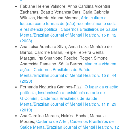
Fabiane Helene Valmore, Anna Carolina Vicentini
Zacharias, Beatriz Venancia Dias, Carla Gabriela
Wünsch, Harete Vianna Moreno,
Arte, cultura e
loucura como formas de (não) reconhecimento social
e resistência política
,
Cadernos Brasileiros de Saúde
Mental/Brazilian Journal of Mental Health: v. 15 n. 42
(2023)
Ana Luisa Aranha e Silva, Anna Luiza Monteiro de
Barros, Caroline Ballan, Felipe Teixeira Genta
Maragni, Íris Smaniotto Roschel Rotger, Simone
Aparecida Ramalho, Sônia Barros,
Manter a vida em
ação:
,
Cadernos Brasileiros de Saúde
Mental/Brazilian Journal of Mental Health: v. 15 n. 44
(2023)
Fernanda Nogueira Campos-Rizzi,
O lugar da criação:
potência, insubmissão e resistência na arte de
G.Comini
,
Cadernos Brasileiros de Saúde
Mental/Brazilian Journal of Mental Health: v. 11 n. 29
(2019)
Ana Carolina Moraes, Heloisa Rocha, Manuela
Moraes,
Caderno de Arte
,
Cadernos Brasileiros de
Saúde Mental/Brazilian Journal of Mental Health: v. 12