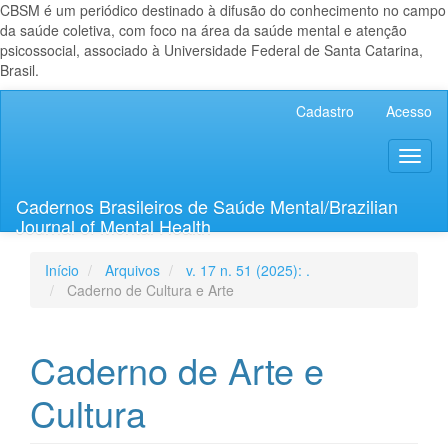
CBSM é um periódico destinado à difusão do conhecimento no campo
da saúde coletiva, com foco na área da saúde mental e atenção
psicossocial, associado à Universidade Federal de Santa Catarina,
Brasil.
Navegação
Cadastro
Acesso
Principal
Conteúdo
Toggl
principal
naviga
Barra
Lateral
Cadernos Brasileiros de Saúde Mental/Brazilian
Journal of Mental Health
Início
Arquivos
v. 17 n. 51 (2025): .
Caderno de Cultura e Arte
Caderno de Arte e
Cultura