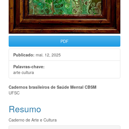
PDF
Publicado:
mai. 12, 2025
Palavras-chave:
arte cultura
Conteúdo
Cadernos brasileiros de Saúde Mental CBSM
UFSC
do
Resumo
artigo
principal
Caderno de Arte e Cultura