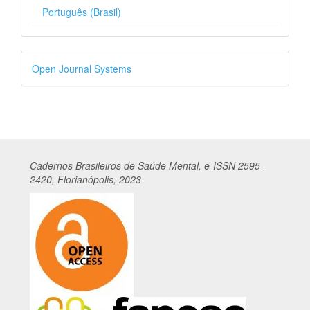
Português (Brasil)
Desenvolvido
Open Journal Systems
por
Cadernos
Br
asileiros
de Saúde Mental, e-ISSN 2595-
2420, Florianópolis, 2023