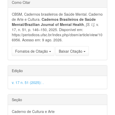
Detalhes
Como Citar
do
CBSM, Cadernos brasileiros de Saúde Mental. Caderno
artigo
de Arte e Cultura.
Cadernos Brasileiros de Saúde
Mental/Brazilian Journal of Mental Health
,
[S. l.]
, v.
17, n. 51, p. 146–150, 2025. Disponível em:
https://periodicos.ufsc.br/index.php/cbsm/article/view/10
6956. Acesso em: 9 ago. 2026.
Fomatos de Citação
Baixar Citação
Edição
v. 17 n. 51 (2025): .
Seção
Caderno de Cultura e Arte