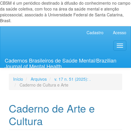
CBSM é um periódico destinado à difusão do conhecimento no campo
da saúde coletiva, com foco na área da saúde mental e atenção
psicossocial, associado à Universidade Federal de Santa Catarina,
Brasil.
Navegação
Cadastro
Acesso
Principal
Conteúdo
Toggl
principal
naviga
Barra
Lateral
Cadernos Brasileiros de Saúde Mental/Brazilian
Journal of Mental Health
Início
Arquivos
v. 17 n. 51 (2025): .
Caderno de Cultura e Arte
Caderno de Arte e
Cultura