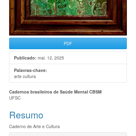
PDF
Publicado:
mai. 12, 2025
Palavras-chave:
arte cultura
Conteúdo
Cadernos brasileiros de Saúde Mental CBSM
UFSC
do
Resumo
artigo
principal
Caderno de Arte e Cultura