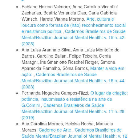
Fabiane Helene Valmore, Anna Carolina Vicentini
Zacharias, Beatriz Venancia Dias, Carla Gabriela
Wünsch, Harete Vianna Moreno,
Arte, cultura e
loucura como formas de (não) reconhecimento social
e resistência política
,
Cadernos Brasileiros de Saúde
Mental/Brazilian Journal of Mental Health: v. 15 n. 42
(2023)
Ana Luisa Aranha e Silva, Anna Luiza Monteiro de
Barros, Caroline Ballan, Felipe Teixeira Genta
Maragni, Íris Smaniotto Roschel Rotger, Simone
Aparecida Ramalho, Sônia Barros,
Manter a vida em
ação:
,
Cadernos Brasileiros de Saúde
Mental/Brazilian Journal of Mental Health: v. 15 n. 44
(2023)
Fernanda Nogueira Campos-Rizzi,
O lugar da criação:
potência, insubmissão e resistência na arte de
G.Comini
,
Cadernos Brasileiros de Saúde
Mental/Brazilian Journal of Mental Health: v. 11 n. 29
(2019)
Ana Carolina Moraes, Heloisa Rocha, Manuela
Moraes,
Caderno de Arte
,
Cadernos Brasileiros de
Saúde Mental/Brazilian Journal of Mental Health: v. 12