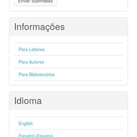
Enviar Submissão
Submissão
Informações
Para Leitores
Para Autores
Para Bibliotecários
Idioma
English
Español (España)