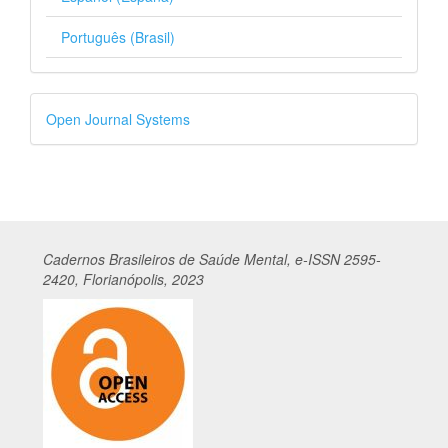
Português (Brasil)
Desenvolvido
Open Journal Systems
por
Cadernos
Br
asileiros
de Saúde Mental, e-ISSN 2595-
2420, Florianópolis, 2023