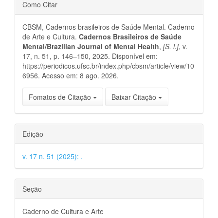
Detalhes
Como Citar
do
CBSM, Cadernos brasileiros de Saúde Mental. Caderno
artigo
de Arte e Cultura.
Cadernos Brasileiros de Saúde
Mental/Brazilian Journal of Mental Health
,
[S. l.]
, v.
17, n. 51, p. 146–150, 2025. Disponível em:
https://periodicos.ufsc.br/index.php/cbsm/article/view/10
6956. Acesso em: 8 ago. 2026.
Fomatos de Citação
Baixar Citação
Edição
v. 17 n. 51 (2025): .
Seção
Caderno de Cultura e Arte