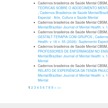
Cadernos brasileiros de Saúde Mental CBSM
TEÓRICAS SOBRE O ADOECIMENTO MENTA
,
Cadernos Brasileiros de Saúde Mental/Brazil
Especial - Arte, Cultura e Saúde Mental
Cadernos brasileiros de Saúde Mental CBSM
Mental/Brazilian Journal of Mental Health: v
Cadernos brasileiros de Saúde Mental CBSM
GESTALT-TERAPIA COM GRUPOS
,
Cadernos
Health: v. 18 n. 55 (2026): Suplemento Especi
Cadernos brasileiros de Saúde Mental CBSM
PROFESSORES DE ENFERMAGEM NO ENS
Mental/Brazilian Journal of Mental Health: v.
Mental
Cadernos brasileiros de Saúde Mental CBSM
RELATO DE EXPERIÊNCIA DA TENDA PAUL
Mental/Brazilian Journal of Mental Health: v.
Mental
1
2
3
4
5
6
7
8
9
>
>>