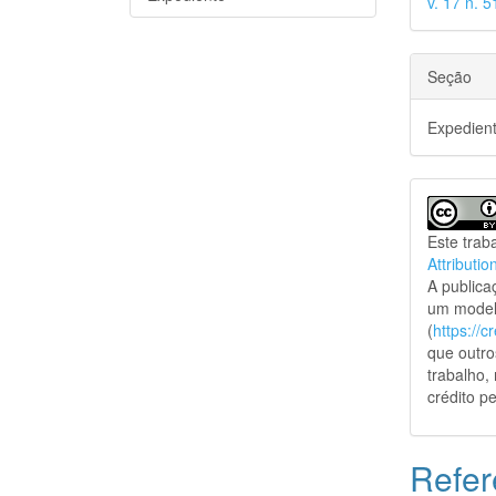
v. 17 n. 5
Seção
Expedien
Este trab
Attributio
A public
um model
(
https://
que outro
trabalho,
crédito pe
Refer