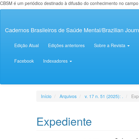
CBSM é um periódico destinado à difusão do conhecimento no campo da
Navegação
Principal
Conteúdo
Cadernos Brasileiros de Saúde Mental/Brazilian Journ
principal
Barra
Lateral
Edição Atual
Edições anteriores
Sobre a Revista
Facebook
Indexadores
Início
Arquivos
v. 17 n. 51 (2025): .
Exp
Expediente