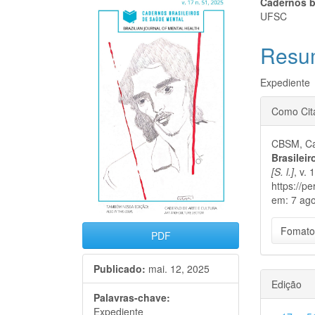
Barra
Cont
Cadernos b
UFSC
lateral
do
Resu
de
artigo
artigos
princi
Expediente
Detal
Como Cit
do
CBSM, Ca
artigo
Brasilei
[S. l.]
, v.
https://p
em: 7 ago
Fomato
PDF
Publicado:
mai. 12, 2025
Edição
Palavras-chave:
Expediente