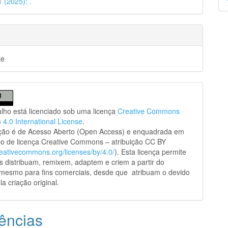
1 (2025): .
p
te
alho está licenciado sob uma licença
Creative Commons
n 4.0 International License
.
ação é de Acesso Aberto (Open Access) e enquadrada em
o de licença Creative Commons – atribuição CC BY
creativecommons.org/licenses/by/4.0/
). Esta licença permite
s distribuam, remixem, adaptem e criem a partir do
 mesmo para fins comerciais, desde que atribuam o devido
la criação original.
ências