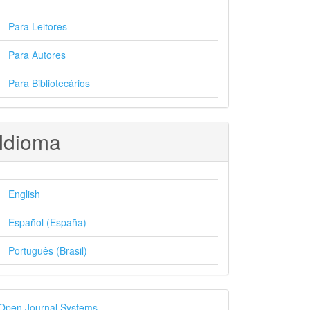
Para Leitores
Para Autores
Para Bibliotecários
Idioma
English
Español (España)
Português (Brasil)
esenvolvido
Open Journal Systems