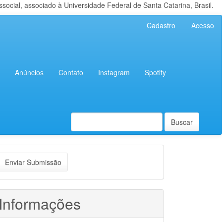
cial, associado à Universidade Federal de Santa Catarina, Brasil.
Cadastro
Acesso
Anúncios
Contato
Instagram
Spotify
Buscar
nviar
Enviar Submissão
ubmissão
Informações