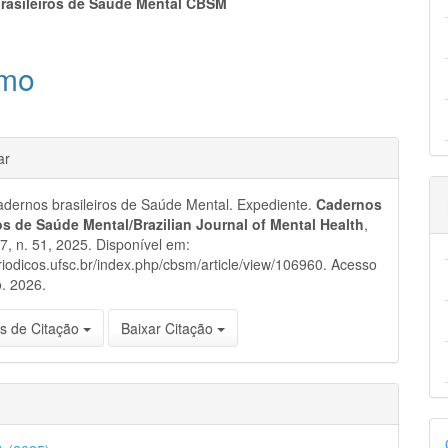
eúdo
rasileiros de Saúde Mental CBSM
mo
pal
hes
ar
dernos brasileiros de Saúde Mental. Expediente.
Cadernos
ros de Saúde Mental/Brazilian Journal of Mental Health
,
 17, n. 51, 2025. Disponível em:
eriodicos.ufsc.br/index.php/cbsm/article/view/106960. Acesso
. 2026.
s de Citação
Baixar Citação
D