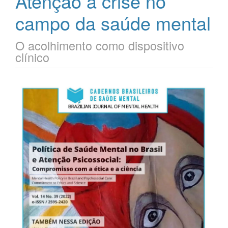
Atenção à crise no
campo da saúde mental
O acolhimento como dispositivo
clínico
Barra
lateral
de
artigos