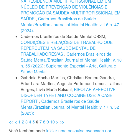
NA RESIDÊNCIA MULTIPROFISSIONAL EM UM
NÚCLEO DE PREVENÇÃO DE VIOLÊNCIAS E
PROMOÇÃO DA SAÚDEA MULTIPROFISSIONAL EM
SAÚDE
,
Cadernos Brasileiros de Saúde
Mental/Brazilian Journal of Mental Health: v. 16 n. 47
(2024): .
Cadernos brasileiros de Saúde Mental CBSM,
CONDIÇÕES E RELAÇÕES DE TRABALHO QUE
REPERCUTEM NA SAÚDE MENTAL DE
TRABALHADORES/AS
,
Cadernos Brasileiros de
Saúde Mental/Brazilian Journal of Mental Health: v. 18
n. 55 (2026): Suplemento Especial - Arte, Cultura e
Saúde Mental
Gabriela Rocha Martins, Christian Romeu Gandra,
Artur Lara Martins, Augusto Portomeo Lemos, Tatiana
Borges, Lívia Maria Bolsoni,
BIPOLAR AFFECTIVE
DISORDER TYPE I AND COCAINE USE: A CASE
REPORT
,
Cadernos Brasileiros de Saúde
Mental/Brazilian Journal of Mental Health: v. 17 n. 52
(2025): .
<<
<
1
2
3
4
5
6
7
8
9
10
>
>>
Você também pode
iniciar uma pesquisa avançada por