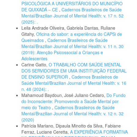
PSICOLÓGICA A UNIVERSITÁRIOS DO MUNICÍPIO
DE QUIXADÁ – CE
,
Cadernos Brasileiros de Saúde
Mental/Brazilian Journal of Mental Health: v. 17 n. 52
(2025): .
Leila Andrade Oliveira, Gabriela Dantas, Ruliane
Gitahy,
Oficina do sabor: a experiência do CAPSi de
Queimados
,
Cadernos Brasileiros de Saúde
Mental/Brazilian Journal of Mental Health: v. 11 n. 30
(2019): Atenção Psicossocial a Crianças e
Adolescentes
Carine Gatto,
O TRABALHO COM SAÚDE MENTAL
DOS SERVIDORES EM UMA INSTITUIÇÃO FEDERAL
DE ENSINO SUPERIOR
,
Cadernos Brasileiros de
Saúde Mental/Brazilian Journal of Mental Health: v. 16
n. 48 (2024): .
Mahamoud Baydoun, José Juliano Cedaro,
Do Fundo
do Inconsciente: Promovendo a Saúde Mental por
meio do Teatro
,
Cadernos Brasileiros de Saúde
Mental/Brazilian Journal of Mental Health: v. 12 n. 32
(2020)
Patrícia Mariano, Dipaula Minotto da Silva, Fabiane
Ferraz, Luciane Ceretta,
A EXPERIÊNCIA FORMATIVA