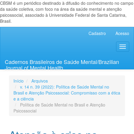
CBSM é um periódico destinado à difusão do conhecimento no campo
da saúde coletiva, com foco na área da saúde mental e atenção
psicossocial, associado à Universidade Federal de Santa Catarina,
Brasil.
Navegação
Cadastro
Acesso
Principal
Conteúdo
Toggl
principal
naviga
Barra
Lateral
Cadernos Brasileiros de Saúde Mental/Brazilian
Journal of Mental Health
Início
Arquivos
v. 14 n. 39 (2022): Política de Saúde Mental no
Brasil e Atenção Psicossocial: Compromisso com a ética
e a ciência
Política de Saúde Mental no Brasil e Atenção
Psicossocial