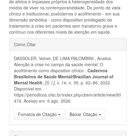
de afetos e impasses próprios à heterogeneidade dos
modos de viver na contemporaneidade. Do ponto de vista
clínico e institucional, postulamos o acolhimento - em sua
dimensão simbólica - como dispositivo privilegiado de
tratamento à crise em pacientes sem transtorno grave e
contínuo nos diferentes níveis de atenção em saúde.
Detalhes
Como Citar
do
DASSOLER, Volnei; DE LIMA PALOMBINI , Analice.
artigo
Atenção à crise no campo da saúde mental: O
acolhimento como dispositivo clínico .
Cadernos
Brasileiros de Saúde Mental/Brazilian Journal of
Mental Health
,
[S. l.]
, v. 14, n. 39, p. 62–86, 2022.
Disponível em:
https://periodicos.ufsc.br/index.php/cbsm/article/view/80
474. Acesso em: 6 ago. 2026.
Fomatos de Citação
Baixar Citação