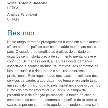
Conteúdo
Volnei Antonio Dassoler
UFRGS
do
Analice Palombini
artigo
UFRGS
principal
Resumo
Neste artigo daremos protagonismo à crise em sua extensão
clínica na atual política pública de saúde mental em nosso
país. O estudo problematiza as práticas de cuidado com
usuários sem história prévia de sofrimento mental grave e
contínuo. De maneira geral, a natureza desta demanda
associa-se a acontecimentos traumáticos, aos contextos do
luto, do suicídio e das perdas e conflitos amorosos e
profissionais. Pela regularidade dos casos no cotidiano dos
serviços de saúde, a abordagem do tema é relevante tanto
em seu valor clínico, quanto pela importância que ocupa nos
rumos do projeto reformista. Situados no campo da
psicanálise e da atenção psicossocial, a noção de crise é
compreendida como um momento específico da existência
expresso por um sofrimento agudo que condensa uma série