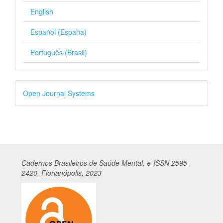
English
Español (España)
Português (Brasil)
Desenvolvido
Open Journal Systems
por
Cadernos
Br
asileiros
de Saúde Mental, e-ISSN 2595-
2420, Florianópolis, 2023