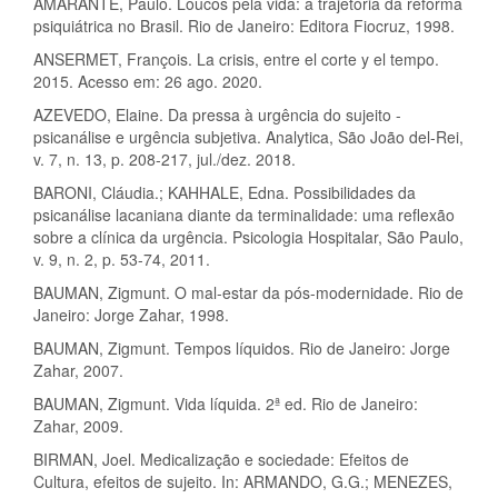
AMARANTE, Paulo. Loucos pela vida: a trajetória da reforma
psiquiátrica no Brasil. Rio de Janeiro: Editora Fiocruz, 1998.
ANSERMET, François. La crisis, entre el corte y el tempo.
2015. Acesso em: 26 ago. 2020.
AZEVEDO, Elaine. Da pressa à urgência do sujeito -
psicanálise e urgência subjetiva. Analytica, São João del-Rei,
v. 7, n. 13, p. 208-217, jul./dez. 2018.
BARONI, Cláudia.; KAHHALE, Edna. Possibilidades da
psicanálise lacaniana diante da terminalidade: uma reflexão
sobre a clínica da urgência. Psicologia Hospitalar, São Paulo,
v. 9, n. 2, p. 53-74, 2011.
BAUMAN, Zigmunt. O mal-estar da pós-modernidade. Rio de
Janeiro: Jorge Zahar, 1998.
BAUMAN, Zigmunt. Tempos líquidos. Rio de Janeiro: Jorge
Zahar, 2007.
BAUMAN, Zigmunt. Vida líquida. 2ª ed. Rio de Janeiro:
Zahar, 2009.
BIRMAN, Joel. Medicalização e sociedade: Efeitos de
Cultura, efeitos de sujeito. In: ARMANDO, G.G.; MENEZES,