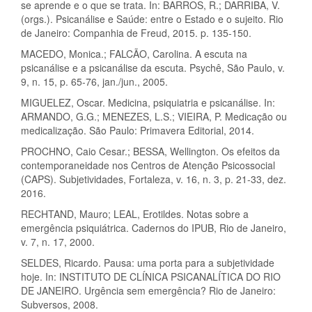
se aprende e o que se trata. In: BARROS, R.; DARRIBA, V.
(orgs.). Psicanálise e Saúde: entre o Estado e o sujeito. Rio
de Janeiro: Companhia de Freud, 2015. p. 135-150.
MACEDO, Monica.; FALCÃO, Carolina. A escuta na
psicanálise e a psicanálise da escuta. Psychê, São Paulo, v.
9, n. 15, p. 65-76, jan./jun., 2005.
MIGUELEZ, Oscar. Medicina, psiquiatria e psicanálise. In:
ARMANDO, G.G.; MENEZES, L.S.; VIEIRA, P. Medicação ou
medicalização. São Paulo: Primavera Editorial, 2014.
PROCHNO, Caio Cesar.; BESSA, Wellington. Os efeitos da
contemporaneidade nos Centros de Atenção Psicossocial
(CAPS). Subjetividades, Fortaleza, v. 16, n. 3, p. 21-33, dez.
2016.
RECHTAND, Mauro; LEAL, Erotildes. Notas sobre a
emergência psiquiátrica. Cadernos do IPUB, Rio de Janeiro,
v. 7, n. 17, 2000.
SELDES, Ricardo. Pausa: uma porta para a subjetividade
hoje. In: INSTITUTO DE CLÍNICA PSICANALÍTICA DO RIO
DE JANEIRO. Urgência sem emergência? Rio de Janeiro:
Subversos, 2008.