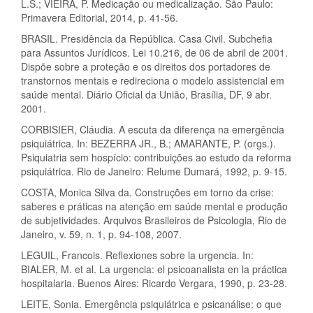
L.S.; VIEIRA, P. Medicação ou medicalização. São Paulo:
Primavera Editorial, 2014, p. 41-56.
BRASIL. Presidência da República. Casa Civil. Subchefia
para Assuntos Jurídicos. Lei 10.216, de 06 de abril de 2001.
Dispõe sobre a proteção e os direitos dos portadores de
transtornos mentais e redireciona o modelo assistencial em
saúde mental. Diário Oficial da União, Brasília, DF, 9 abr.
2001.
CORBISIER, Cláudia. A escuta da diferença na emergência
psiquiátrica. In: BEZERRA JR., B.; AMARANTE, P. (orgs.).
Psiquiatria sem hospício: contribuições ao estudo da reforma
psiquiátrica. Rio de Janeiro: Relume Dumará, 1992, p. 9-15.
COSTA, Monica Silva da. Construções em torno da crise:
saberes e práticas na atenção em saúde mental e produção
de subjetividades. Arquivos Brasileiros de Psicologia, Rio de
Janeiro, v. 59, n. 1, p. 94-108, 2007.
LEGUIL, Francois. Reflexiones sobre la urgencia. In:
BIALER, M. et al. La urgencia: el psicoanalista en la práctica
hospitalaria. Buenos Aires: Ricardo Vergara, 1990, p. 23-28.
LEITE, Sonia. Emergência psiquiátrica e psicanálise: o que