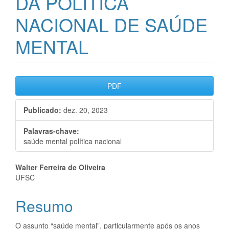
DA POLÍTICA
NACIONAL DE SAÚDE
MENTAL
Barra
PDF
lateral
Publicado:
dez. 20, 2023
de
artigos
Palavras-chave:
saúde mental política nacional
Conteúdo
Walter Ferreira de Oliveira
UFSC
do
Resumo
artigo
principal
O assunto “saúde mental”, particularmente após os anos