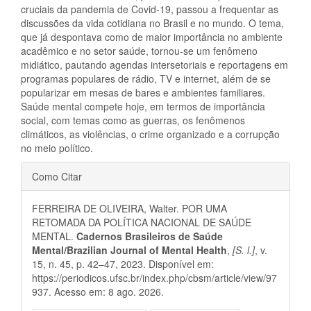
cruciais da pandemia de Covid-19, passou a frequentar as
discussões da vida cotidiana no Brasil e no mundo. O tema,
que já despontava como de maior importância no ambiente
acadêmico e no setor saúde, tornou-se um fenômeno
midiático, pautando agendas intersetoriais e reportagens em
programas populares de rádio, TV e internet, além de se
popularizar em mesas de bares e ambientes familiares.
Saúde mental compete hoje, em termos de importância
social, com temas como as guerras, os fenômenos
climáticos, as violências, o crime organizado e a corrupção
no meio político.
Detalhes
Como Citar
do
FERREIRA DE OLIVEIRA, Walter. POR UMA
artigo
RETOMADA DA POLÍTICA NACIONAL DE SAÚDE
MENTAL.
Cadernos Brasileiros de Saúde
Mental/Brazilian Journal of Mental Health
,
[S. l.]
, v.
15, n. 45, p. 42–47, 2023. Disponível em:
https://periodicos.ufsc.br/index.php/cbsm/article/view/97
937. Acesso em: 8 ago. 2026.