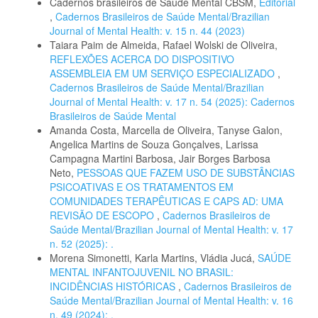
Cadernos brasileiros de Saúde Mental CBSM,
Editorial
,
Cadernos Brasileiros de Saúde Mental/Brazilian
Journal of Mental Health: v. 15 n. 44 (2023)
Taiara Paim de Almeida, Rafael Wolski de Oliveira,
REFLEXÕES ACERCA DO DISPOSITIVO
ASSEMBLEIA EM UM SERVIÇO ESPECIALIZADO
,
Cadernos Brasileiros de Saúde Mental/Brazilian
Journal of Mental Health: v. 17 n. 54 (2025): Cadernos
Brasileiros de Saúde Mental
Amanda Costa, Marcella de Oliveira, Tanyse Galon,
Angelica Martins de Souza Gonçalves, Larissa
Campagna Martini Barbosa, Jair Borges Barbosa
Neto,
PESSOAS QUE FAZEM USO DE SUBSTÂNCIAS
PSICOATIVAS E OS TRATAMENTOS EM
COMUNIDADES TERAPÊUTICAS E CAPS AD: UMA
REVISÃO DE ESCOPO
,
Cadernos Brasileiros de
Saúde Mental/Brazilian Journal of Mental Health: v. 17
n. 52 (2025): .
Morena Simonetti, Karla Martins, Vládia Jucá,
SAÚDE
MENTAL INFANTOJUVENIL NO BRASIL:
INCIDÊNCIAS HISTÓRICAS
,
Cadernos Brasileiros de
Saúde Mental/Brazilian Journal of Mental Health: v. 16
n. 49 (2024): .