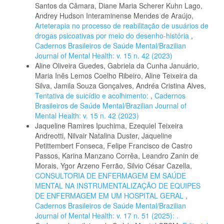
Santos da Câmara, Diane Maria Scherer Kuhn Lago,
Andrey Hudson Interaminense Mendes de Araújo,
Arteterapia no processo de reabilitação de usuários de
drogas psicoativas por meio do desenho-história
,
Cadernos Brasileiros de Saúde Mental/Brazilian
Journal of Mental Health: v. 15 n. 42 (2023)
Aline Oliveira Guedes, Gabriela da Cunha Januário,
Maria Inês Lemos Coelho Ribeiro, Aline Teixeira da
Silva, Jamila Souza Gonçalves, Andréa Cristina Alves,
Tentativa de suicídio e acolhimento:
,
Cadernos
Brasileiros de Saúde Mental/Brazilian Journal of
Mental Health: v. 15 n. 42 (2023)
Jaqueline Ramires Ipuchima, Ezequiel Teixeira
Andreotti, Nilvair Natalina Duster, Jaqueline
Petittembert Fonseca, Felipe Francisco de Castro
Passos, Karina Manzano Corrêa, Leandro Zanin de
Morais, Ygor Arzeno Ferrão, Silvio César Cazella,
CONSULTORIA DE ENFERMAGEM EM SAÚDE
MENTAL NA INSTRUMENTALIZAÇÃO DE EQUIPES
DE ENFERMAGEM EM UM HOSPITAL GERAL
,
Cadernos Brasileiros de Saúde Mental/Brazilian
Journal of Mental Health: v. 17 n. 51 (2025): .