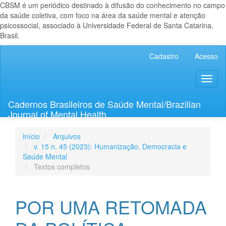
CBSM é um periódico destinado à difusão do conhecimento no campo
da saúde coletiva, com foco na área da saúde mental e atenção
psicossocial, associado à Universidade Federal de Santa Catarina,
Brasil.
Navegação
Cadastro
Acesso
Principal
Conteúdo
Toggl
principal
naviga
Barra
Lateral
Cadernos Brasileiros de Saúde Mental/Brazilian
Journal of Mental Health
Início
Arquivos
v. 15 n. 45 (2023): Humanização, Democracia e
Saúde Mental
Textos completos
POR UMA RETOMADA