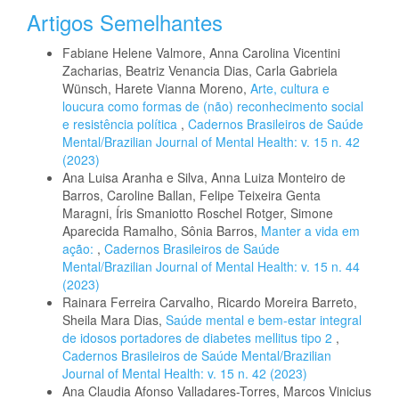
Artigos Semelhantes
Fabiane Helene Valmore, Anna Carolina Vicentini
Zacharias, Beatriz Venancia Dias, Carla Gabriela
Wünsch, Harete Vianna Moreno,
Arte, cultura e
loucura como formas de (não) reconhecimento social
e resistência política
,
Cadernos Brasileiros de Saúde
Mental/Brazilian Journal of Mental Health: v. 15 n. 42
(2023)
Ana Luisa Aranha e Silva, Anna Luiza Monteiro de
Barros, Caroline Ballan, Felipe Teixeira Genta
Maragni, Íris Smaniotto Roschel Rotger, Simone
Aparecida Ramalho, Sônia Barros,
Manter a vida em
ação:
,
Cadernos Brasileiros de Saúde
Mental/Brazilian Journal of Mental Health: v. 15 n. 44
(2023)
Rainara Ferreira Carvalho, Ricardo Moreira Barreto,
Sheila Mara Dias,
Saúde mental e bem-estar integral
de idosos portadores de diabetes mellitus tipo 2
,
Cadernos Brasileiros de Saúde Mental/Brazilian
Journal of Mental Health: v. 15 n. 42 (2023)
Ana Claudia Afonso Valladares-Torres, Marcos Vinicius