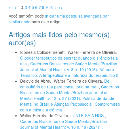
<<
<
1
2
3
4
5
6
7
8
9
10
>
>>
Você também pode
iniciar uma pesquisa avançada por
similaridade
para este artigo.
Artigos mais lidos pelo mesmo(s)
autor(es)
Idonezia Collodel Benetti, Walter Ferreira de Oliveira,
O poder terapêutico da escrita: quando o silêncio fala
alto
,
Cadernos Brasileiros de Saúde Mental/Brazilian
Journal of Mental Health: v. 8 n. 19 (2016): Número
Temático: A terapêutica e a natureza do terapêutico II
Deidvid de Abreu, Walter Ferreira de Oliveira,
De
consultório de rua para consultório na rua:
,
Cadernos
Brasileiros de Saúde Mental/Brazilian Journal of
Mental Health: v. 13 n. 37 (2021): Política de Saúde
Mental no Brasil e Atenção Psicossocial: Compromisso
com a ética e a ciência
Walter Ferreira de Oliveira,
JUNTE-SE A NÓS
,
Cadernos Brasileiros de Saúde Mental/Brazilian
Journal of Mental Health: v. 16 n. 48 (2024): .