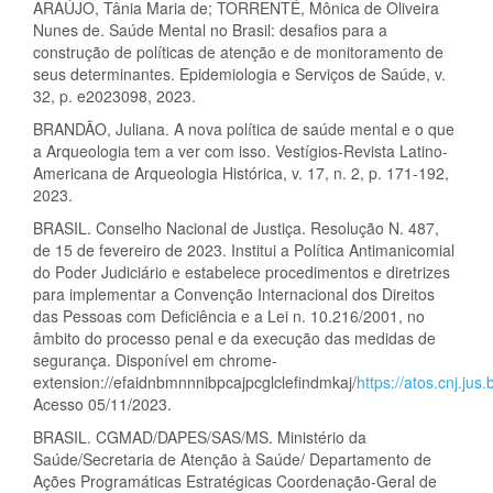
ARAÚJO, Tânia Maria de; TORRENTÉ, Mônica de Oliveira
Nunes de. Saúde Mental no Brasil: desafios para a
construção de políticas de atenção e de monitoramento de
seus determinantes. Epidemiologia e Serviços de Saúde, v.
32, p. e2023098, 2023.
BRANDÃO, Juliana. A nova política de saúde mental e o que
a Arqueologia tem a ver com isso. Vestígios-Revista Latino-
Americana de Arqueologia Histórica, v. 17, n. 2, p. 171-192,
2023.
BRASIL. Conselho Nacional de Justiça. Resolução N. 487,
de 15 de fevereiro de 2023. Institui a Política Antimanicomial
do Poder Judiciário e estabelece procedimentos e diretrizes
para implementar a Convenção Internacional dos Direitos
das Pessoas com Deficiência e a Lei n. 10.216/2001, no
âmbito do processo penal e da execução das medidas de
segurança. Disponível em chrome-
extension://efaidnbmnnnibpcajpcglclefindmkaj/
https://atos.cnj.ju
Acesso 05/11/2023.
BRASIL. CGMAD/DAPES/SAS/MS. Ministério da
Saúde/Secretaria de Atenção à Saúde/ Departamento de
Ações Programáticas Estratégicas Coordenação-Geral de