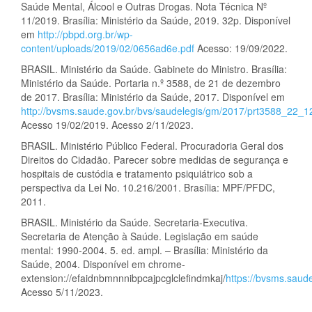
Saúde Mental, Álcool e Outras Drogas. Nota Técnica Nº
11/2019. Brasília: Ministério da Saúde, 2019. 32p. Disponível
em
http://pbpd.org.br/wp-
content/uploads/2019/02/0656ad6e.pdf
Acesso: 19/09/2022.
BRASIL. Ministério da Saúde. Gabinete do Ministro. Brasília:
Ministério da Saúde. Portaria n.º 3588, de 21 de dezembro
de 2017. Brasília: Ministério da Saúde, 2017. Disponível em
http://bvsms.saude.gov.br/bvs/saudelegis/gm/2017/prt3588_22_1
Acesso 19/02/2019. Acesso 2/11/2023.
BRASIL. Ministério Público Federal. Procuradoria Geral dos
Direitos do Cidadão. Parecer sobre medidas de segurança e
hospitais de custódia e tratamento psiquiátrico sob a
perspectiva da Lei No. 10.216/2001. Brasília: MPF/PFDC,
2011.
BRASIL. Ministério da Saúde. Secretaria-Executiva.
Secretaria de Atenção à Saúde. Legislação em saúde
mental: 1990-2004. 5. ed. ampl. – Brasília: Ministério da
Saúde, 2004. Disponível em chrome-
extension://efaidnbmnnnibpcajpcglclefindmkaj/
https://bvsms.saud
Acesso 5/11/2023.