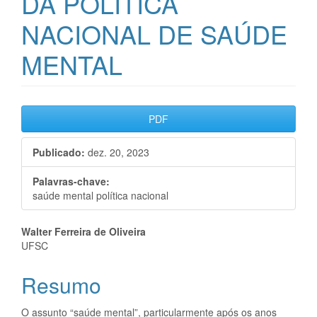
DA POLÍTICA
NACIONAL DE SAÚDE
MENTAL
Barra
PDF
lateral
Publicado:
dez. 20, 2023
de
artigos
Palavras-chave:
saúde mental política nacional
Conteúdo
Walter Ferreira de Oliveira
UFSC
do
Resumo
artigo
principal
O assunto “saúde mental”, particularmente após os anos