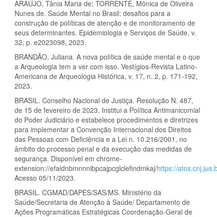
ARAÚJO, Tânia Maria de; TORRENTÉ, Mônica de Oliveira
Nunes de. Saúde Mental no Brasil: desafios para a
construção de políticas de atenção e de monitoramento de
seus determinantes. Epidemiologia e Serviços de Saúde, v.
32, p. e2023098, 2023.
BRANDÃO, Juliana. A nova política de saúde mental e o que
a Arqueologia tem a ver com isso. Vestígios-Revista Latino-
Americana de Arqueologia Histórica, v. 17, n. 2, p. 171-192,
2023.
BRASIL. Conselho Nacional de Justiça. Resolução N. 487,
de 15 de fevereiro de 2023. Institui a Política Antimanicomial
do Poder Judiciário e estabelece procedimentos e diretrizes
para implementar a Convenção Internacional dos Direitos
das Pessoas com Deficiência e a Lei n. 10.216/2001, no
âmbito do processo penal e da execução das medidas de
segurança. Disponível em chrome-
extension://efaidnbmnnnibpcajpcglclefindmkaj/
https://atos.cnj.ju
Acesso 05/11/2023.
BRASIL. CGMAD/DAPES/SAS/MS. Ministério da
Saúde/Secretaria de Atenção à Saúde/ Departamento de
Ações Programáticas Estratégicas Coordenação-Geral de