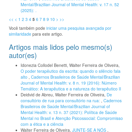
Mental/Brazilian Journal of Mental Health: v. 17 n. 52
(2025): .
<<
<
1
2
3
4
5
6
7
8
9
10
>
>>
Você também pode
iniciar uma pesquisa avançada por
similaridade
para este artigo.
Artigos mais lidos pelo mesmo(s)
autor(es)
Idonezia Collodel Benetti, Walter Ferreira de Oliveira,
O poder terapêutico da escrita: quando o silêncio fala
alto
,
Cadernos Brasileiros de Saúde Mental/Brazilian
Journal of Mental Health: v. 8 n. 19 (2016): Número
Temático: A terapêutica e a natureza do terapêutico II
Deidvid de Abreu, Walter Ferreira de Oliveira,
De
consultório de rua para consultório na rua:
,
Cadernos
Brasileiros de Saúde Mental/Brazilian Journal of
Mental Health: v. 13 n. 37 (2021): Política de Saúde
Mental no Brasil e Atenção Psicossocial: Compromisso
com a ética e a ciência
Walter Ferreira de Oliveira,
JUNTE-SE A NÓS
,