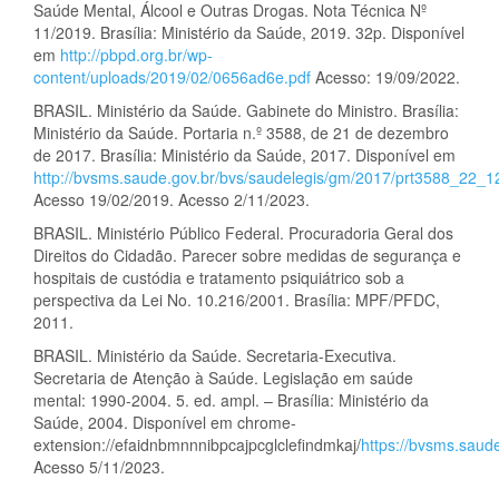
Saúde Mental, Álcool e Outras Drogas. Nota Técnica Nº
11/2019. Brasília: Ministério da Saúde, 2019. 32p. Disponível
em
http://pbpd.org.br/wp-
content/uploads/2019/02/0656ad6e.pdf
Acesso: 19/09/2022.
BRASIL. Ministério da Saúde. Gabinete do Ministro. Brasília:
Ministério da Saúde. Portaria n.º 3588, de 21 de dezembro
de 2017. Brasília: Ministério da Saúde, 2017. Disponível em
http://bvsms.saude.gov.br/bvs/saudelegis/gm/2017/prt3588_22_1
Acesso 19/02/2019. Acesso 2/11/2023.
BRASIL. Ministério Público Federal. Procuradoria Geral dos
Direitos do Cidadão. Parecer sobre medidas de segurança e
hospitais de custódia e tratamento psiquiátrico sob a
perspectiva da Lei No. 10.216/2001. Brasília: MPF/PFDC,
2011.
BRASIL. Ministério da Saúde. Secretaria-Executiva.
Secretaria de Atenção à Saúde. Legislação em saúde
mental: 1990-2004. 5. ed. ampl. – Brasília: Ministério da
Saúde, 2004. Disponível em chrome-
extension://efaidnbmnnnibpcajpcglclefindmkaj/
https://bvsms.saud
Acesso 5/11/2023.