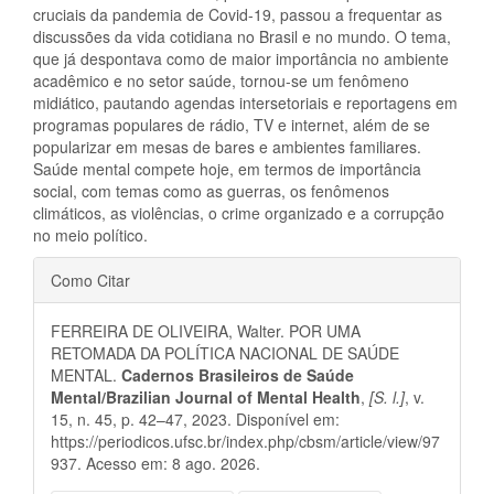
cruciais da pandemia de Covid-19, passou a frequentar as
discussões da vida cotidiana no Brasil e no mundo. O tema,
que já despontava como de maior importância no ambiente
acadêmico e no setor saúde, tornou-se um fenômeno
midiático, pautando agendas intersetoriais e reportagens em
programas populares de rádio, TV e internet, além de se
popularizar em mesas de bares e ambientes familiares.
Saúde mental compete hoje, em termos de importância
social, com temas como as guerras, os fenômenos
climáticos, as violências, o crime organizado e a corrupção
no meio político.
Detalhes
Como Citar
do
FERREIRA DE OLIVEIRA, Walter. POR UMA
artigo
RETOMADA DA POLÍTICA NACIONAL DE SAÚDE
MENTAL.
Cadernos Brasileiros de Saúde
Mental/Brazilian Journal of Mental Health
,
[S. l.]
, v.
15, n. 45, p. 42–47, 2023. Disponível em:
https://periodicos.ufsc.br/index.php/cbsm/article/view/97
937. Acesso em: 8 ago. 2026.