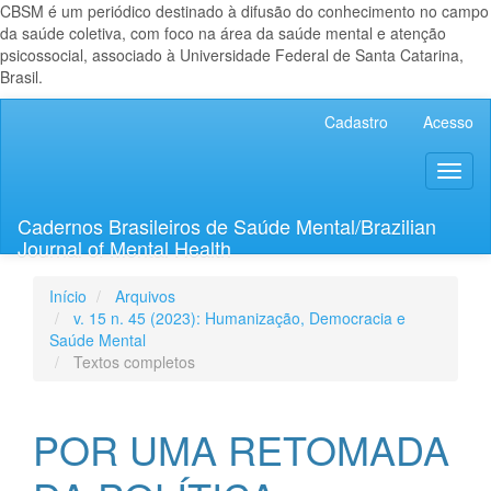
CBSM é um periódico destinado à difusão do conhecimento no campo
da saúde coletiva, com foco na área da saúde mental e atenção
psicossocial, associado à Universidade Federal de Santa Catarina,
Brasil.
Navegação
Cadastro
Acesso
Principal
Conteúdo
Toggl
principal
naviga
Barra
Lateral
Cadernos Brasileiros de Saúde Mental/Brazilian
Journal of Mental Health
Início
Arquivos
v. 15 n. 45 (2023): Humanização, Democracia e
Saúde Mental
Textos completos
POR UMA RETOMADA