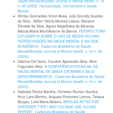
Saúde Mental/Brazilian Journal of Mental Health: v. 15
n. 45 (2023): Humanização, Democracia e Saúde
Mental
Shirley Guimarães Victor Alves, Jully Emmilly Guedes
da Silva , Kétlyn Vitória Moreira Lisboa, Mariane
Elineide da Silva, Agnes Magalhães de Miranda,
Márcia Maria Mont’Alverne de Barros,
PERSPECTIVAS
ESTUDANTIS SOBRE O USO DE REDES SOCIAIS:
REPERCUSSÕES NA SAÚDE MENTAL E NA VIDA
ACADÊMICA
,
Cadernos Brasileiros de Saúde
Mental/Brazilian Journal of Mental Health: v. 16 n. 48
(2024): .
Sabrina Del Sarto, Caroline Aparecida Silva, Aline
Fagundes Silva,
A CONFERÊNCIA ESTADUAL DE
SAÚDE MENTAL DE SANTA CATARINA E SEUS
DESDOBRAMENTOS
,
Cadernos Brasileiros de Saúde
Mental/Brazilian Journal of Mental Health: v. 15 n. 46
(2023): .
Gabriela Rocha Martins, Christian Romeu Gandra,
Artur Lara Martins, Augusto Portomeo Lemos, Tatiana
Borges, Lívia Maria Bolsoni,
BIPOLAR AFFECTIVE
DISORDER TYPE I AND COCAINE USE: A CASE
REPORT
,
Cadernos Brasileiros de Saúde