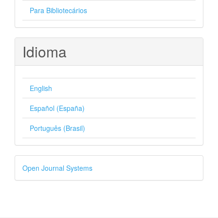
Para Bibliotecários
Idioma
English
Español (España)
Português (Brasil)
Desenvolvido
Open Journal Systems
por