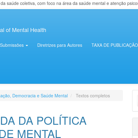
 saúde coletiva, com foco na área da saúde mental e atenção psicosso
al of Mental Health
Submissões
Diretrizes para Autores
TAXA DE PUBLICAÇÃO
E
ização, Democracia e Saúde Mental
Textos completos
S
A DA POLÍTICA
DE MENTAL