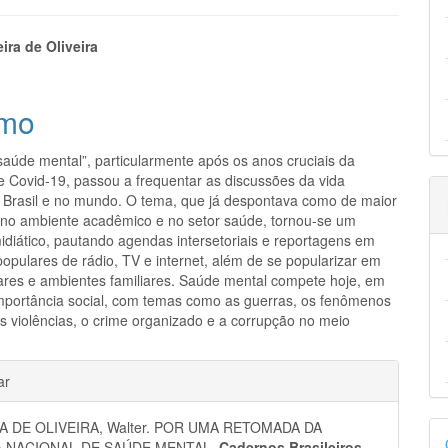
eúdo
eira de Oliveira
mo
pal
saúde mental”, particularmente após os anos cruciais da
 Covid-19, passou a frequentar as discussões da vida
o Brasil e no mundo. O tema, que já despontava como de maior
 no ambiente acadêmico e no setor saúde, tornou-se um
diático, pautando agendas intersetoriais e reportagens em
opulares de rádio, TV e internet, além de se popularizar em
res e ambientes familiares. Saúde mental compete hoje, em
mportância social, com temas como as guerras, os fenômenos
as violências, o crime organizado e a corrupção no meio
hes
ar
D
A DE OLIVEIRA, Walter. POR UMA RETOMADA DA
A NACIONAL DE SAÚDE MENTAL.
Cadernos Brasileiros