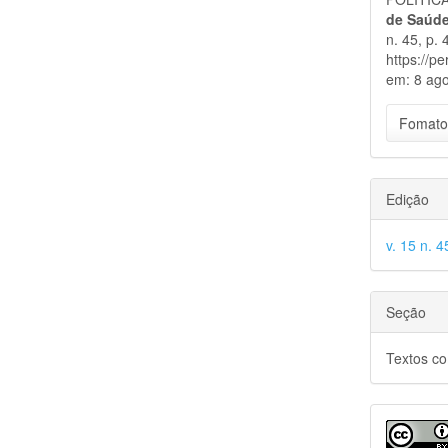
artigo
de Saúde
n. 45, p.
https://p
em: 8 ago
Fomato
Edição
v. 15 n. 
Seção
Textos c