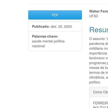
Barra
Cont
Walter Ferr
PDF
UFSC
lateral
do
Publicado:
dez. 20, 2023
Resu
de
artigo
artigos
princi
Palavras-chave:
O assunto “
saúde mental política
pandemia de
nacional
cotidiana n
importância
fenômeno mi
programas p
mesas de ba
termos de i
climáticos, 
político.
Detal
Como Cit
do
FERREIR
POLÍTIC