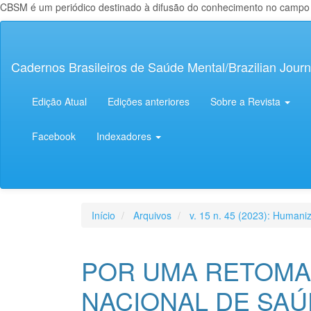
CBSM é um periódico destinado à difusão do conhecimento no campo da
Navegação
Principal
Conteúdo
Cadernos Brasileiros de Saúde Mental/Brazilian Journ
principal
Barra
Lateral
Edição Atual
Edições anteriores
Sobre a Revista
Facebook
Indexadores
Início
Arquivos
v. 15 n. 45 (2023): Human
POR UMA RETOMAD
NACIONAL DE SAÚ