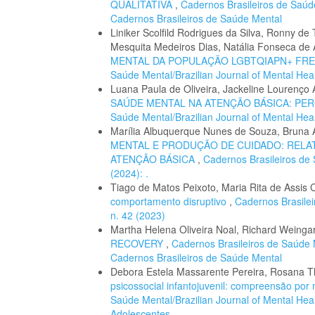
QUALITATIVA
,
Cadernos Brasileiros de Saúde 
Cadernos Brasileiros de Saúde Mental
Liniker Scolfild Rodrigues da Silva, Ronny de
Mesquita Medeiros Dias, Natália Fonseca de A
MENTAL DA POPULAÇÃO LGBTQIAPN+ FRE
Saúde Mental/Brazilian Journal of Mental Healt
Luana Paula de Oliveira, Jackeline Lourenço A
SAÚDE MENTAL NA ATENÇÃO BÁSICA: PE
Saúde Mental/Brazilian Journal of Mental Healt
Marília Albuquerque Nunes de Souza, Bruna A
MENTAL E PRODUÇÃO DE CUIDADO: RELA
ATENÇÃO BÁSICA
,
Cadernos Brasileiros de 
(2024): .
Tiago de Matos Peixoto, Maria Rita de Assis 
comportamento disruptivo
,
Cadernos Brasilei
n. 42 (2023)
Martha Helena Oliveira Noal, Richard Weingart
RECOVERY
,
Cadernos Brasileiros de Saúde Me
Cadernos Brasileiros de Saúde Mental
Debora Estela Massarente Pereira, Rosana
psicossocial infantojuvenil: compreensão por 
Saúde Mental/Brazilian Journal of Mental Heal
Adolescentes