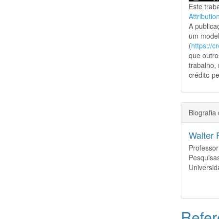
Este trab
Attributio
A public
um model
(
https://
que outro
trabalho,
crédito pe
Biografia
Walter 
Professo
Pesquisas
Universid
Refer