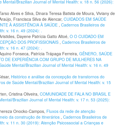
Mental/Brazilian Journal of Mental Health: v. 18 n. 56 (2026):
 Tarso Alves e Silva, Dinara Teresa Batista de Moura, Viviany de
raújo, Francisca Silva de Alencar,
CUIDADOS EM SAÚDE
NTE À ASSISTÊNCIA À SAÚDE
,
Cadernos Brasileiros de
h: v. 16 n. 49 (2024): .
ristides, Dayene Patrícia Gatto Altoé,
O O CUIDADO EM
RCEPÇÃO DOS PROFISSIONAIS
,
Cadernos Brasileiros de
h: v. 16 n. 47 (2024): .
quino Fonseca, Patrícia Trápaga Ferreira,
GÊNERO, SAÚDE
TO DE EXPERIÊNCIA COM GRUPO DE MULHERES NA
Saúde Mental/Brazilian Journal of Mental Health: v. 16 n. 49
César,
Histórico e análise da concepção de transtornos do
ros de Saúde Mental/Brazilian Journal of Mental Health: v. 15
en, Cristina Oliveira,
COMUNIDADE DE FALA NO BRASIL E
ntal/Brazilian Journal of Mental Health: v. 17 n. 53 (2025):
 Thereza Onocko-Campos,
Fluxos da rede de atenção
meio da construção de itinerários
,
Cadernos Brasileiros de
th: v. 11 n. 30 (2019): Atenção Psicossocial a Crianças e