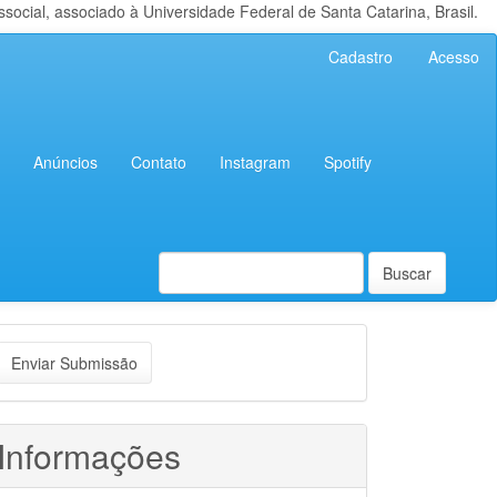
cial, associado à Universidade Federal de Santa Catarina, Brasil.
Cadastro
Acesso
Anúncios
Contato
Instagram
Spotify
Buscar
nviar
Enviar Submissão
ubmissão
Informações