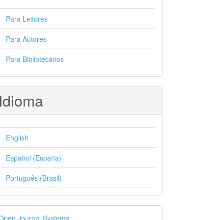
Para Leitores
Para Autores
Para Bibliotecários
Idioma
English
Español (España)
Português (Brasil)
esenvolvido
Open Journal Systems