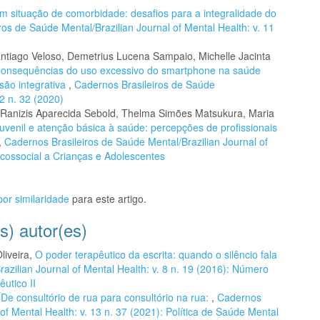
 em situação de comorbidade: desafios para a integralidade do
ros de Saúde Mental/Brazilian Journal of Mental Health: v. 11
ntiago Veloso, Demetrius Lucena Sampaio, Michelle Jacinta
onsequências do uso excessivo do smartphone na saúde
são integrativa
,
Cadernos Brasileiros de Saúde
12 n. 32 (2020)
anizis Aparecida Sebold, Thelma Simões Matsukura, Maria
uvenil e atenção básica à saúde: percepções de profissionais
,
Cadernos Brasileiros de Saúde Mental/Brazilian Journal of
icossocial a Crianças e Adolescentes
or similaridade
para este artigo.
s) autor(es)
liveira,
O poder terapêutico da escrita: quando o silêncio fala
azilian Journal of Mental Health: v. 8 n. 19 (2016): Número
utico II
,
De consultório de rua para consultório na rua:
,
Cadernos
of Mental Health: v. 13 n. 37 (2021): Política de Saúde Mental