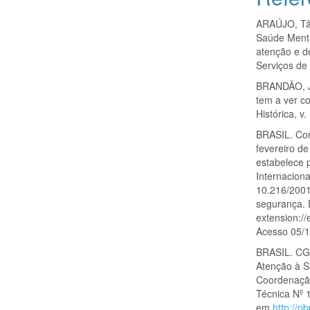
ARAÚJO, Tâ
Saúde Mental
atenção e d
Serviços de
BRANDÃO, Ju
tem a ver c
Histórica, v
BRASIL. Con
fevereiro de
estabelece 
Internaciona
10.216/2001
segurança. 
extension:/
Acesso 05/1
BRASIL. CG
Atenção à S
Coordenação
Técnica Nº 1
em
http://p