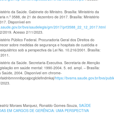
stério da Saúde. Gabinete do Ministro. Brasília: Ministério da
ria n.º 3588, de 21 de dezembro de 2017. Brasília: Ministério
017. Disponível em
s.saude.gov.br/bvs/saudelegis/gm/2017/prt3588_22_12_2017.html
2/2019. Acesso 2/11/2023.
stério Público Federal. Procuradoria Geral dos Direitos do
recer sobre medidas de segurança e hospitais de custódia e
siquiátrico sob a perspectiva da Lei No. 10.216/2001. Brasília:
2011.
istério da Saúde. Secretaria-Executiva. Secretaria de Atenção
gislação em saúde mental: 1990-2004. 5. ed. ampl. – Brasília:
da Saúde, 2004. Disponível em chrome-
/efaidnbmnnnibpcajpcglclefindmkaj/
https://bvsms.saude.gov.br/bvs/pu
/2023.
 Beatriz Moraes Marquez, Ronaldo Gomes-Souza,
SAÚDE
OAS EM CARGOS DE GERÊNCIA: UMA PERSPECTIVA