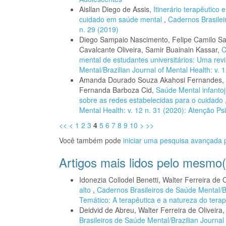
Aisllan Diego de Assis,
Itinerário terapêutico
cuidado em saúde mental
,
Cadernos Brasilei
n. 29 (2019)
Diego Sampaio Nascimento, Felipe Camilo Sa
Cavalcante Oliveira, Samir Buainain Kassar,
C
mental de estudantes universitários: Uma revi
Mental/Brazilian Journal of Mental Health: v. 
Amanda Dourado Souza Akahosi Fernandes, R
Fernanda Barboza Cid,
Saúde Mental infantoj
sobre as redes estabelecidas para o cuidado
Mental Health: v. 12 n. 31 (2020): Atenção Ps
<<
<
1
2
3
4
5
6
7
8
9
10
>
>>
Você também pode
iniciar uma pesquisa avançada p
Artigos mais lidos pelo mesmo(
Idonezia Collodel Benetti, Walter Ferreira de O
alto
,
Cadernos Brasileiros de Saúde Mental/Br
Temático: A terapêutica e a natureza do terapê
Deidvid de Abreu, Walter Ferreira de Oliveira
Brasileiros de Saúde Mental/Brazilian Journal 