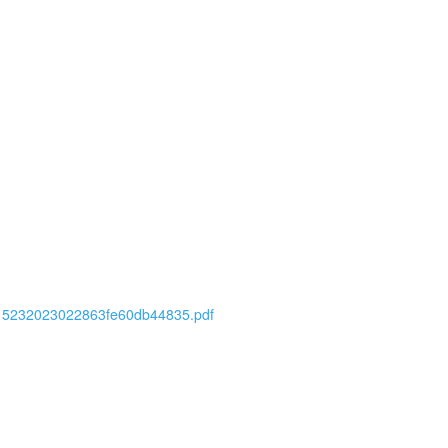
nal2015232023022863fe60db44835.pdf