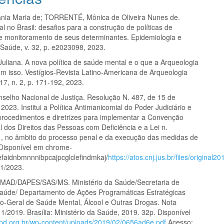
nia Maria de; TORRENTÉ, Mônica de Oliveira Nunes de.
 no Brasil: desafios para a construção de políticas de
e monitoramento de seus determinantes. Epidemiologia e
 Saúde, v. 32, p. e2023098, 2023.
liana. A nova política de saúde mental e o que a Arqueologia
om isso. Vestígios-Revista Latino-Americana de Arqueologia
. 17, n. 2, p. 171-192, 2023.
selho Nacional de Justiça. Resolução N. 487, de 15 de
 2023. Institui a Política Antimanicomial do Poder Judiciário e
procedimentos e diretrizes para implementar a Convenção
l dos Direitos das Pessoas com Deficiência e a Lei n.
, no âmbito do processo penal e da execução das medidas de
Disponível em chrome-
/efaidnbmnnnibpcajpcglclefindmkaj/
https://atos.cnj.jus.br/files/origi
1/2023.
MAD/DAPES/SAS/MS. Ministério da Saúde/Secretaria de
aúde/ Departamento de Ações Programáticas Estratégicas
-Geral de Saúde Mental, Álcool e Outras Drogas. Nota
1/2019. Brasília: Ministério da Saúde, 2019. 32p. Disponível
bpd.org.br/wp-content/uploads/2019/02/0656ad6e.pdf
Acesso: