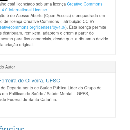
alho está licenciado sob uma licença
Creative Commons
n 4.0 International License
.
ação é de Acesso Aberto (Open Access) e enquadrada em
o de licença Creative Commons – atribuição CC BY
creativecommons.org/licenses/by/4.0/
). Esta licença permite
s distribuam, remixem, adaptem e criem a partir do
 mesmo para fins comerciais, desde que atribuam o devido
la criação original.
 do Autor
Ferreira de Oliveira,
UFSC
r do Departamento de Saúde Pública,Líder do Grupo de
 em Políticas de Saúde / Saúde Mental – GPPS,
ade Federal de Santa Catarina.
ências