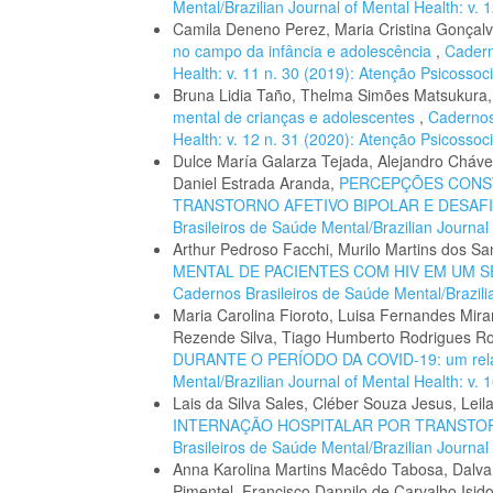
Mental/Brazilian Journal of Mental Health: v. 
Camila Deneno Perez, Maria Cristina Gonçalv
no campo da infância e adolescência
,
Cadern
Health: v. 11 n. 30 (2019): Atenção Psicossoc
Bruna Lidia Taño, Thelma Simões Matsukura
mental de crianças e adolescentes
,
Cadernos 
Health: v. 12 n. 31 (2020): Atenção Psicossoc
Dulce María Galarza Tejada, Alejandro Cháve
Daniel Estrada Aranda,
PERCEPÇÕES CONST
TRANSTORNO AFETIVO BIPOLAR E DESAF
Brasileiros de Saúde Mental/Brazilian Journal 
Arthur Pedroso Facchi, Murilo Martins dos S
MENTAL DE PACIENTES COM HIV EM UM S
Cadernos Brasileiros de Saúde Mental/Brazilian
Maria Carolina Fioroto, Luisa Fernandes Mira
Rezende Silva, Tiago Humberto Rodrigues R
DURANTE O PERÍODO DA COVID-19: um relat
Mental/Brazilian Journal of Mental Health: v. 1
Lais da Silva Sales, Cléber Souza Jesus, Leil
INTERNAÇÃO HOSPITALAR POR TRANSTO
Brasileiros de Saúde Mental/Brazilian Journal 
Anna Karolina Martins Macêdo Tabosa, Dalv
Pimentel, Francisco Dannilo de Carvalho Isid