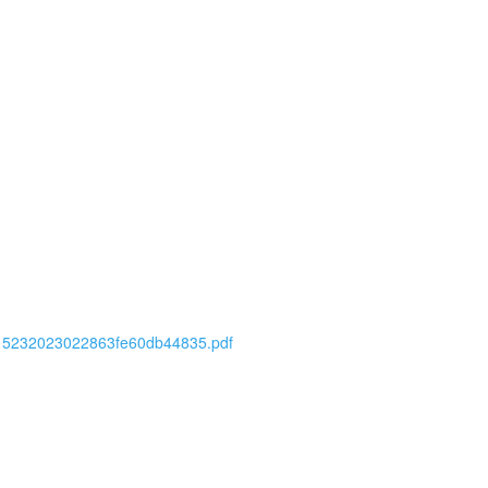
nal2015232023022863fe60db44835.pdf