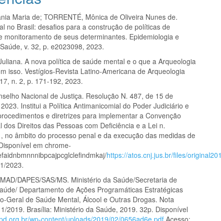
nia Maria de; TORRENTÉ, Mônica de Oliveira Nunes de.
 no Brasil: desafios para a construção de políticas de
e monitoramento de seus determinantes. Epidemiologia e
 Saúde, v. 32, p. e2023098, 2023.
liana. A nova política de saúde mental e o que a Arqueologia
om isso. Vestígios-Revista Latino-Americana de Arqueologia
. 17, n. 2, p. 171-192, 2023.
selho Nacional de Justiça. Resolução N. 487, de 15 de
 2023. Institui a Política Antimanicomial do Poder Judiciário e
procedimentos e diretrizes para implementar a Convenção
l dos Direitos das Pessoas com Deficiência e a Lei n.
, no âmbito do processo penal e da execução das medidas de
Disponível em chrome-
/efaidnbmnnnibpcajpcglclefindmkaj/
https://atos.cnj.jus.br/files/origi
1/2023.
MAD/DAPES/SAS/MS. Ministério da Saúde/Secretaria de
aúde/ Departamento de Ações Programáticas Estratégicas
-Geral de Saúde Mental, Álcool e Outras Drogas. Nota
1/2019. Brasília: Ministério da Saúde, 2019. 32p. Disponível
bpd.org.br/wp-content/uploads/2019/02/0656ad6e.pdf
Acesso: