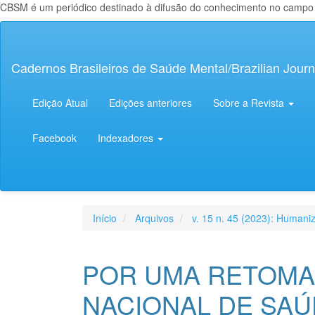
CBSM é um periódico destinado à difusão do conhecimento no campo da
Navegação
Principal
Conteúdo
Cadernos Brasileiros de Saúde Mental/Brazilian Journ
principal
Barra
Lateral
Edição Atual
Edições anteriores
Sobre a Revista
Facebook
Indexadores
Início
Arquivos
v. 15 n. 45 (2023): Human
POR UMA RETOMAD
NACIONAL DE SAÚ