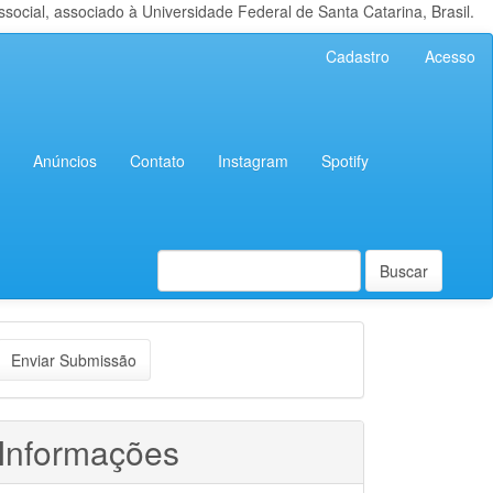
cial, associado à Universidade Federal de Santa Catarina, Brasil.
Cadastro
Acesso
Anúncios
Contato
Instagram
Spotify
Buscar
nviar
Enviar Submissão
ubmissão
Informações