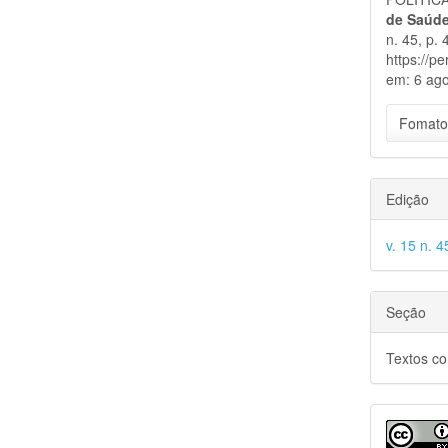
artigo
de Saúde
n. 45, p.
https://p
em: 6 ago
Fomato
Edição
v. 15 n. 
Seção
Textos c