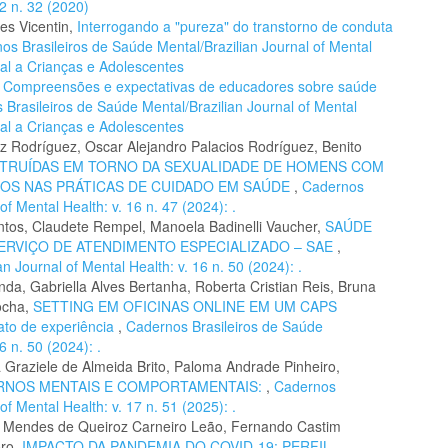
12 n. 32 (2020)
es Vicentin,
Interrogando a "pureza" do transtorno de conduta
os Brasileiros de Saúde Mental/Brazilian Journal of Mental
ial a Crianças e Adolescentes
,
Compreensões e expectativas de educadores sobre saúde
Brasileiros de Saúde Mental/Brazilian Journal of Mental
ial a Crianças e Adolescentes
z Rodríguez, Oscar Alejandro Palacios Rodríguez, Benito
RUÍDAS EM TORNO DA SEXUALIDADE DE HOMENS COM
IOS NAS PRÁTICAS DE CUIDADO EM SAÚDE
,
Cadernos
of Mental Health: v. 16 n. 47 (2024): .
antos, Claudete Rempel, Manoela Badinelli Vaucher,
SAÚDE
ERVIÇO DE ATENDIMENTO ESPECIALIZADO – SAE
,
 Journal of Mental Health: v. 16 n. 50 (2024): .
nda, Gabriella Alves Bertanha, Roberta Cristian Reis, Bruna
ocha,
SETTING EM OFICINAS ONLINE EM UM CAPS
o de experiência
,
Cadernos Brasileiros de Saúde
6 n. 50 (2024): .
a Graziele de Almeida Brito, Paloma Andrade Pinheiro,
RNOS MENTAIS E COMPORTAMENTAIS:
,
Cadernos
of Mental Health: v. 17 n. 51 (2025): .
a Mendes de Queiroz Carneiro Leão, Fernando Castim
oro,
IMPACTO DA PANDEMIA DO COVID-19: PERFIL