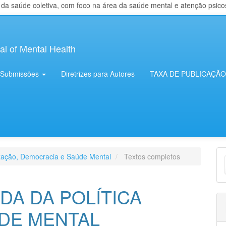
 saúde coletiva, com foco na área da saúde mental e atenção psicosso
al of Mental Health
Submissões
Diretrizes para Autores
TAXA DE PUBLICAÇÃO
E
ização, Democracia e Saúde Mental
Textos completos
S
A DA POLÍTICA
DE MENTAL