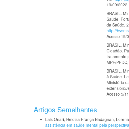
19/09/2022.
BRASIL. Mini
Saúde. Porta
da Saúde, 2
http://bvsm
Acesso 19/0
BRASIL. Mini
Cidadão. Pa
tratamento p
MPF/PFDC, 
BRASIL. Min
à Saúde. Le
Ministério 
extension:/
Acesso 5/11
Artigos Semelhantes
Lais Onari, Heloisa França Badagnan, Lorena 
assistência em saúde mental pela perspecti