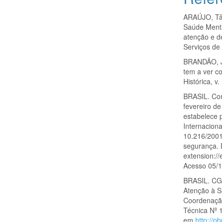
ARAÚJO, Tâ
Saúde Mental
atenção e d
Serviços de
BRANDÃO, Ju
tem a ver c
Histórica, v
BRASIL. Con
fevereiro de
estabelece 
Internaciona
10.216/2001
segurança. 
extension:/
Acesso 05/1
BRASIL. CG
Atenção à S
Coordenação
Técnica Nº 1
em
http://p