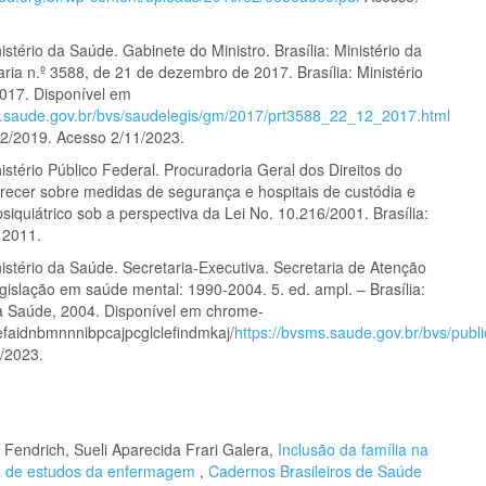
stério da Saúde. Gabinete do Ministro. Brasília: Ministério da
ria n.º 3588, de 21 de dezembro de 2017. Brasília: Ministério
017. Disponível em
s.saude.gov.br/bvs/saudelegis/gm/2017/prt3588_22_12_2017.html
2/2019. Acesso 2/11/2023.
stério Público Federal. Procuradoria Geral dos Direitos do
recer sobre medidas de segurança e hospitais de custódia e
siquiátrico sob a perspectiva da Lei No. 10.216/2001. Brasília:
2011.
istério da Saúde. Secretaria-Executiva. Secretaria de Atenção
gislação em saúde mental: 1990-2004. 5. ed. ampl. – Brasília:
da Saúde, 2004. Disponível em chrome-
/efaidnbmnnnibpcajpcglclefindmkaj/
https://bvsms.saude.gov.br/bvs/pu
/2023.
Fendrich, Sueli Aparecida Frari Galera,
Inclusão da família na
va de estudos da enfermagem
,
Cadernos Brasileiros de Saúde