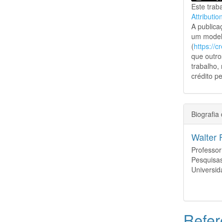
Este trab
Attributio
A public
um model
(
https://
que outro
trabalho,
crédito pe
Biografia
Walter 
Professo
Pesquisas
Universid
Refer