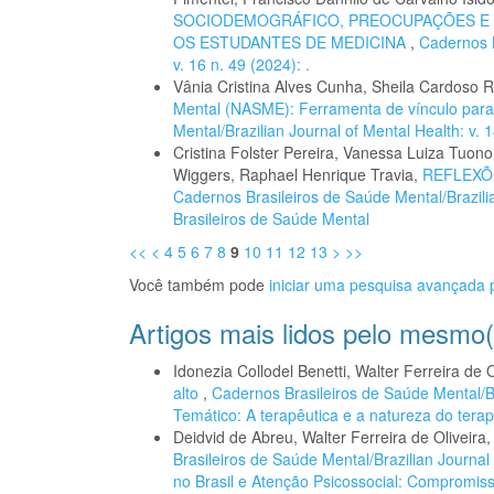
SOCIODEMOGRÁFICO, PREOCUPAÇÕES E N
OS ESTUDANTES DE MEDICINA
,
Cadernos B
v. 16 n. 49 (2024): .
Vânia Cristina Alves Cunha, Sheila Cardoso 
Mental (NASME): Ferramenta de vínculo para 
Mental/Brazilian Journal of Mental Health: v. 
Cristina Folster Pereira, Vanessa Luiza Tuono
Wiggers, Raphael Henrique Travia,
REFLEXÕ
Cadernos Brasileiros de Saúde Mental/Brazilia
Brasileiros de Saúde Mental
<<
<
4
5
6
7
8
9
10
11
12
13
>
>>
Você também pode
iniciar uma pesquisa avançada p
Artigos mais lidos pelo mesmo(
Idonezia Collodel Benetti, Walter Ferreira de O
alto
,
Cadernos Brasileiros de Saúde Mental/Br
Temático: A terapêutica e a natureza do terapê
Deidvid de Abreu, Walter Ferreira de Oliveira
Brasileiros de Saúde Mental/Brazilian Journal 
no Brasil e Atenção Psicossocial: Compromiss