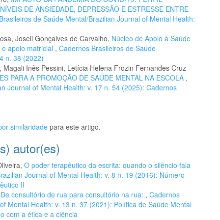
ÍVEIS DE ANSIEDADE, DEPRESSÃO E ESTRESSE ENTRE
rasileiros de Saúde Mental/Brazilian Journal of Mental Health:
Rosa, Joseli Gonçalves de Carvalho,
Núcleo de Apoio à Saúde
o apoio matricial
,
Cadernos Brasileiros de Saúde
14 n. 38 (2022)
, Magali Inês Pessini, Letícia Helena Frozin Fernandes Cruz
ES PARA A PROMOÇÃO DE SAÚDE MENTAL NA ESCOLA
,
n Journal of Mental Health: v. 17 n. 54 (2025): Cadernos
or similaridade
para este artigo.
s) autor(es)
liveira,
O poder terapêutico da escrita: quando o silêncio fala
azilian Journal of Mental Health: v. 8 n. 19 (2016): Número
utico II
,
De consultório de rua para consultório na rua:
,
Cadernos
of Mental Health: v. 13 n. 37 (2021): Política de Saúde Mental
o com a ética e a ciência