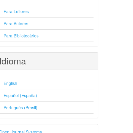
Para Leitores
Para Autores
Para Bibliotecários
Idioma
English
Español (España)
Português (Brasil)
esenvolvido
Open Journal Systems