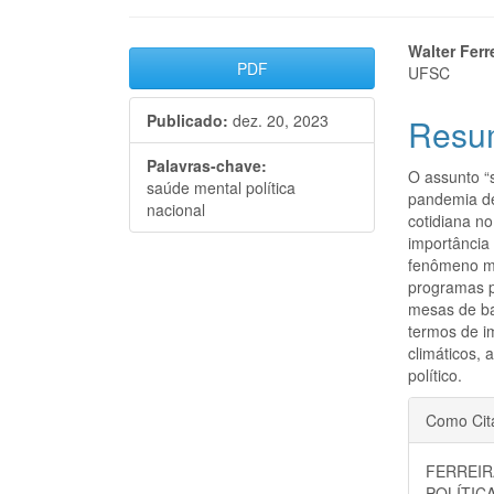
Barra
Cont
Walter Ferr
PDF
UFSC
lateral
do
Publicado:
dez. 20, 2023
Resu
de
artigo
artigos
princi
Palavras-chave:
O assunto “
saúde mental política
pandemia de
nacional
cotidiana n
importância
fenômeno mi
programas p
mesas de ba
termos de i
climáticos, 
político.
Detal
Como Cit
do
FERREIR
POLÍTIC