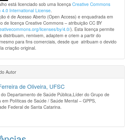
alho está licenciado sob uma licença
Creative Commons
n 4.0 International License
.
ação é de Acesso Aberto (Open Access) e enquadrada em
o de licença Creative Commons – atribuição CC BY
creativecommons.org/licenses/by/4.0/
). Esta licença permite
s distribuam, remixem, adaptem e criem a partir do
 mesmo para fins comerciais, desde que atribuam o devido
la criação original.
 do Autor
Ferreira de Oliveira,
UFSC
r do Departamento de Saúde Pública,Líder do Grupo de
 em Políticas de Saúde / Saúde Mental – GPPS,
ade Federal de Santa Catarina.
ências