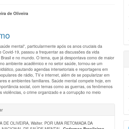
eúdo
eira de Oliveira
mo
pal
saúde mental”, particularmente após os anos cruciais da
 Covid-19, passou a frequentar as discussões da vida
o Brasil e no mundo. O tema, que já despontava como de maior
 no ambiente acadêmico e no setor saúde, tornou-se um
diático, pautando agendas intersetoriais e reportagens em
opulares de rádio, TV e internet, além de se popularizar em
res e ambientes familiares. Saúde mental compete hoje, em
mportância social, com temas como as guerras, os fenômenos
as violências, o crime organizado e a corrupção no meio
hes
ar
D
A DE OLIVEIRA, Walter. POR UMA RETOMADA DA
A NACIONAL DE SAÚDE MENTAL.
Cadernos Brasileiros