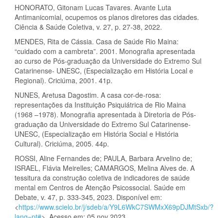
HONORATO, Gitonam Lucas Tavares. Avante Luta
Antimanicomial, ocupemos os planos diretores das cidades.
Ciência & Saúde Coletiva, v. 27, p. 27-38, 2022.
MENDES, Rita de Cássia. Casa de Saúde Rio Maina:
“cuidado com a cambreta”. 2001. Monografia apresentada
ao curso de Pós-graduação da Universidade do Extremo Sul
Catarinense- UNESC, (Especialização em História Local e
Regional). Criciúma, 2001. 41p.
NUNES, Aretusa Dagostim. A casa cor-de-rosa:
representações da Instituição Psiquiátrica de Rio Maina
(1968 –1978). Monografia apresentada à Diretoria de Pós-
graduação da Universidade do Extremo Sul Catarinense-
UNESC, (Especialização em História Social e História
Cultural). Criciúma, 2005. 44p.
ROSSI, Aline Fernandes de; PAULA, Barbara Arvelino de;
ISRAEL, Flávia Meirelles; CAMARGOS, Melina Alves de. A
tessitura da construção coletiva de indicadores de saúde
mental em Centros de Atenção Psicossocial. Saúde em
Debate, v. 47, p. 333-345, 2023. Disponível em:
<
https://www.scielo.br/j/sdeb/a/Y9L6WkC7SWMxX69pDJMtSxb/?
lang=pt#
>. Acesso em: 05 nov 2023.