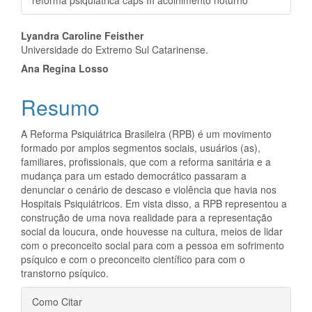
reforma psiquiátrica caps III acolhimento noturno
Conteúdo
Lyandra Caroline Feisther
Universidade do Extremo Sul Catarinense.
do
Ana Regina Losso
artigo
Resumo
principal
A Reforma Psiquiátrica Brasileira (RPB) é um movimento
formado por amplos segmentos sociais, usuários (as),
familiares, profissionais, que com a reforma sanitária e a
mudança para um estado democrático passaram a
denunciar o cenário de descaso e violência que havia nos
Hospitais Psiquiátricos. Em vista disso, a RPB representou a
construção de uma nova realidade para a representação
social da loucura, onde houvesse na cultura, meios de lidar
com o preconceito social para com a pessoa em sofrimento
psíquico e com o preconceito científico para com o
transtorno psíquico.
Detalhes
Como Citar