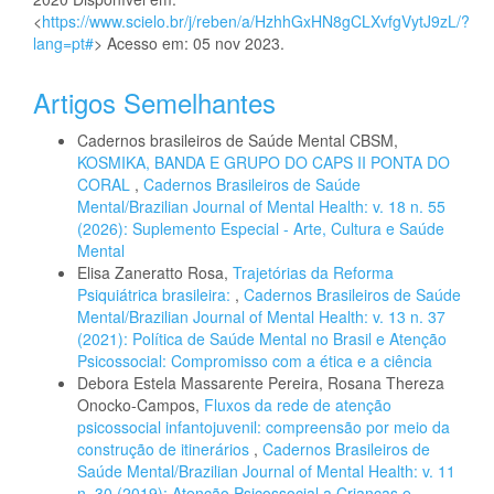
<
https://www.scielo.br/j/reben/a/HzhhGxHN8gCLXvfgVytJ9zL/?
lang=pt#
> Acesso em: 05 nov 2023.
Artigos Semelhantes
Cadernos brasileiros de Saúde Mental CBSM,
KOSMIKA, BANDA E GRUPO DO CAPS II PONTA DO
CORAL
,
Cadernos Brasileiros de Saúde
Mental/Brazilian Journal of Mental Health: v. 18 n. 55
(2026): Suplemento Especial - Arte, Cultura e Saúde
Mental
Elisa Zaneratto Rosa,
Trajetórias da Reforma
Psiquiátrica brasileira:
,
Cadernos Brasileiros de Saúde
Mental/Brazilian Journal of Mental Health: v. 13 n. 37
(2021): Política de Saúde Mental no Brasil e Atenção
Psicossocial: Compromisso com a ética e a ciência
Debora Estela Massarente Pereira, Rosana Thereza
Onocko-Campos,
Fluxos da rede de atenção
psicossocial infantojuvenil: compreensão por meio da
construção de itinerários
,
Cadernos Brasileiros de
Saúde Mental/Brazilian Journal of Mental Health: v. 11
n. 30 (2019): Atenção Psicossocial a Crianças e