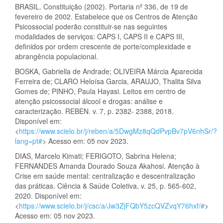
BRASIL. Constituição (2002). Portaria nº 336, de 19 de
fevereiro de 2002. Estabelece que os Centros de Atenção
Psicossocial poderão constituir-se nas seguintes
modalidades de serviços: CAPS I, CAPS II e CAPS III,
definidos por ordem crescente de porte/complexidade e
abrangência populacional.
BOSKA, Gabriella de Andrade; OLIVEIRA Márcia Aparecida
Ferreira de; CLARO Heloísa Garcia, ARAUJO, Thalita Silva
Gomes de; PINHO, Paula Hayasi. Leitos em centro de
atenção psicossocial álcool e drogas: análise e
caracterização. REBEN. v. 7, p. 2382- 2388, 2018.
Disponível em:
<
https://www.scielo.br/j/reben/a/5DwgMz8qQdPvpBv7pV6nhSr/?
lang=pt#
> Acesso em: 05 nov 2023.
DIAS, Marcelo Kimati; FERIGOTO, Sabrina Helena;
FERNANDES Amanda Dourado Souza Akahosi. Atenção à
Crise em saúde mental: centralização e descentralização
das práticas. Ciência & Saúde Coletiva, v. 25, p. 565-602,
2020. Disponível em:
<
https://www.scielo.br/j/csc/a/Jw3ZjFQbY5zcQVZvqY76hxf/#
>
Acesso em: 05 nov 2023.