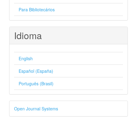
Para Bibliotecários
Idioma
English
Español (España)
Português (Brasil)
Desenvolvido
Open Journal Systems
por