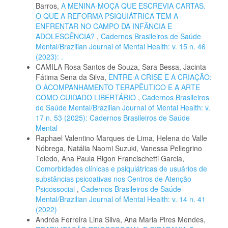
Barros,
A MENINA-MOÇA QUE ESCREVIA CARTAS.
O QUE A REFORMA PSIQUIÁTRICA TEM A
ENFRENTAR NO CAMPO DA INFÂNCIA E
ADOLESCÊNCIA?
,
Cadernos Brasileiros de Saúde
Mental/Brazilian Journal of Mental Health: v. 15 n. 46
(2023): .
CAMILA Rosa Santos de Souza, Sara Bessa, Jacinta
Fátima Sena da Silva,
ENTRE A CRISE E A CRIAÇÃO:
O ACOMPANHAMENTO TERAPÊUTICO E A ARTE
COMO CUIDADO LIBERTÁRIO
,
Cadernos Brasileiros
de Saúde Mental/Brazilian Journal of Mental Health: v.
17 n. 53 (2025): Cadernos Brasileiros de Saúde
Mental
Raphael Valentino Marques de Lima, Helena do Valle
Nóbrega, Natália Naomi Suzuki, Vanessa Pellegrino
Toledo, Ana Paula Rigon Francischetti Garcia,
Comorbidades clínicas e psiquiátricas de usuários de
substâncias psicoativas nos Centros de Atenção
Psicossocial
,
Cadernos Brasileiros de Saúde
Mental/Brazilian Journal of Mental Health: v. 14 n. 41
(2022)
Andréa Ferreira Lina Silva, Ana Maria Pires Mendes,