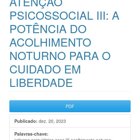
ATENÇÃO
PSICOSSOCIAL III: A
POTÊNCIA DO
ACOLHIMENTO
NOTURNO PARA O
CUIDADO EM
LIBERDADE
Barra
PDF
lateral
Publicado:
dez. 20, 2023
de
artigos
Palavras-chave: