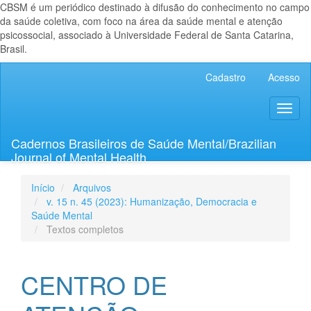
CBSM é um periódico destinado à difusão do conhecimento no campo
da saúde coletiva, com foco na área da saúde mental e atenção
psicossocial, associado à Universidade Federal de Santa Catarina,
Brasil.
Navegação
Cadastro
Acesso
Principal
Conteúdo
Toggl
principal
naviga
Barra
Lateral
Cadernos Brasileiros de Saúde Mental/Brazilian
Journal of Mental Health
Início
Arquivos
v. 15 n. 45 (2023): Humanização, Democracia e
Saúde Mental
Textos completos
CENTRO DE