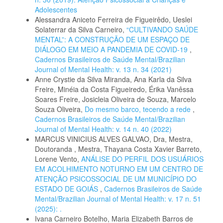
Adolescentes
Alessandra Aniceto Ferreira de Figueirêdo, Ueslei
Solaterrar da Silva Carneiro,
“CULTIVANDO SAÚDE
MENTAL”: A CONSTRUÇÃO DE UM ESPAÇO DE
DIÁLOGO EM MEIO A PANDEMIA DE COVID-19
,
Cadernos Brasileiros de Saúde Mental/Brazilian
Journal of Mental Health: v. 13 n. 34 (2021)
Anne Crystie da Silva Miranda, Ana Karla da Silva
Freire, Minéia da Costa Figueiredo, Érika Vanêssa
Soares Freire, Josicleia Oliveira de Souza, Marcelo
Souza Oliveira,
Do mesmo barco, tecendo a rede
,
Cadernos Brasileiros de Saúde Mental/Brazilian
Journal of Mental Health: v. 14 n. 40 (2022)
MARCUS VINICIUS ALVES GALVAO, Dra, Mestra,
Doutoranda , Mestra, Thayana Costa Xavier Barreto,
Lorene Vento,
ANÁLISE DO PERFIL DOS USUÁRIOS
EM ACOLHIMENTO NOTURNO EM UM CENTRO DE
ATENÇÃO PSICOSSOCIAL DE UM MUNICÍPIO DO
ESTADO DE GOIÁS
,
Cadernos Brasileiros de Saúde
Mental/Brazilian Journal of Mental Health: v. 17 n. 51
(2025): .
Ivana Carneiro Botelho, Maria Elizabeth Barros de