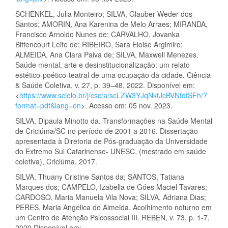
SCHENKEL, Julia Monteiro; SILVA, Glauber Weder dos
Santos; AMORIN, Ana Karenina de Melo Arraes; MIRANDA,
Francisco Arnoldo Nunes de; CARVALHO, Jovanka
Bittencourt Leite de; RIBEIRO, Sara Eloise Argimiro;
ALMEIDA, Ana Clara Paiva de; SILVA, Maxwell Menezes.
Saúde mental, arte e desinstitucionalização: um relato
estético-poético-teatral de uma ocupação da cidade. Ciência
& Saúde Coletiva, v. 27, p. 39–48, 2022. Disponível em:
<
https://www.scielo.br/j/csc/a/scLZW3YJqNktJcBVNfdfSFh/?
format=pdf&lang=en
>. Acesso em: 05 nov. 2023.
SILVA, Dipaula Minotto da. Transformações na Saúde Mental
de Criciúma/SC no período de 2001 a 2016. Dissertação
apresentada à Diretoria de Pós-graduação da Universidade
do Extremo Sul Catarinense- UNESC, (mestrado em saúde
coletiva), Criciúma, 2017.
SILVA, Thuany Cristine Santos da; SANTOS, Tatiana
Marques dos; CAMPELO, Izabella de Góes Maciel Tavares;
CARDOSO, Maria Manuela Vila Nova; SILVA, Adriana Dias;
PERES, Maria Angélica de Almeida. Acolhimento noturno em
um Centro de Atenção Psicossocial III. REBEN, v. 73, p. 1-7,
2020 Disponível em: