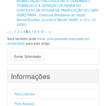
REABILITAÇÃO PSICOSSOCIAL E CIDADANIA O
TRABALHO E A GERAÇÃO DE RENDA NO
CONTEXTO DA OFICINA DE PANIFICAÇÃO DO CAPS
GRÃO-PARÁ
,
Cadernos Brasileiros de Saúde
Mental/Brazilian Journal of Mental Health: v. 12 n. 33
(2020)
<<
<
1
2
3
4
5
6
7
8
9
10
>
>>
Você também pode
iniciar uma pesquisa avançada por
similaridade
para este artigo.
Enviar
Enviar Submissão
Submissão
Informações
Para Leitores
Para Autores