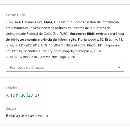
Como Citar
FERREIRA, Luciana Alves; MAIA, Luiz Cláudio Gomes. Gestão da informação
em bibliotecas universitárias: as práticas do Sistema de Bibliotecas da
Universidade Federal de Goiás (Sibi/UFG).
Encontros Bibli: revista eletrônica
de biblioteconomia e ciência da informação
, Florianópolis/SC, Brasil, v. 18,
n. 36, p. 181–202, 2013. DOI: 10.5007/1518-2924.2013v18n36p181. Disponível
em: https://periodicos.ufsc.br/index.php/eb/article/view/1518-
2924.2013v18n36p181. Acesso em: 9 ago. 2026.
Fomatos de Citação
Edição
v. 18 n. 36 (2013)
Seção
Relato de experiência