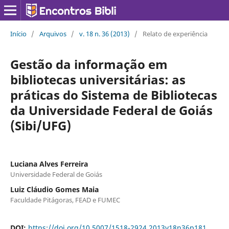
Início
/
Arquivos
/
v. 18 n. 36 (2013)
/
Relato de experiência
Gestão da informação em
bibliotecas universitárias: as
práticas do Sistema de Bibliotecas
da Universidade Federal de Goiás
(Sibi/UFG)
Luciana Alves Ferreira
Universidade Federal de Goiás
Luiz Cláudio Gomes Maia
Faculdade Pitágoras, FEAD e FUMEC
DOI:
https://doi.org/10.5007/1518-2924.2013v18n36p181