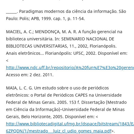
______. Paradigmas modernos da ciência da informação. São
Paulo: Polis; APB, 1999. cap. 1, p. 11-54.
MACIEL, A. C.; MENDONÇA, M. A. R. A função gerencial na
biblioteca universitária. In: SEMINARIO NACIONAL DE
BIBLIOTECAS UNIVERSITARIAS, 11., 2002, Florianópolis.
Anais eletrônicos... Florianópolis: UFSC, 2002. Disponível em:
<
http://www.ndc.uff.br/repositorio/A%20fun%E7%E3o%20gerenc
Acesso em: 2 dez. 2011.
MAIA, L. C. G. Um estudo sobre o uso de periódicos
eletrônicos: o Portal de Periódicos CAPES na Universidade
Federal de Minas Gerais. 2005. 153 f. Dissertação (Mestrado
em Ciência da Informação)–Universidade Federal de Minas
Gerais, Belo Horizonte, 2005. Disponível em: <
http://www.bibliotecadigital.ufmg.br/dspace/bitstream/1843/
6ZPQDN/1/mestrado___luiz_cl_udio_gomes_maia.pdf
>.