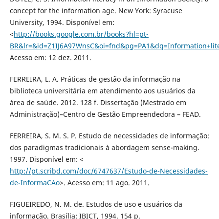
concept for the information age. New York: Syracuse
University, 1994. Disponível em:
<
http://books.google.com.br/books?hl=pt-
BR&lr=&id=Z1IJ6A97WnsC&oi=fnd&pg=PA1&dq=Information+lit
Acesso em: 12 dez. 2011.
FERREIRA, L. A. Práticas de gestão da informação na
biblioteca universitária em atendimento aos usuários da
área de saúde. 2012. 128 f. Dissertação (Mestrado em
Administração)–Centro de Gestão Empreendedora – FEAD.
FERREIRA, S. M. S. P. Estudo de necessidades de informação:
dos paradigmas tradicionais à abordagem sense-making.
1997. Disponível em: <
http://pt.scribd.com/doc/6747637/Estudo-de-Necessidades-
de-InformaCAo
>. Acesso em: 11 ago. 2011.
FIGUEIREDO, N. M. de. Estudos de uso e usuários da
informação. Brasília: IBICT, 1994. 154 p.