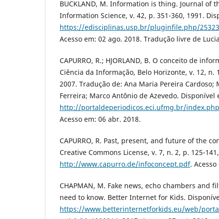
BUCKLAND, M. Information is thing. Journal of t
Information Science, v. 42, p. 351-360, 1991. Dis
https://edisciplinas.usp.br/pluginfile.php/
Acesso em: 02 ago. 2018. Tradução livre de Luci
CAPURRO, R.; HJORLAND, B. O conceito de infor
Ciência da Informação, Belo Horizonte, v. 12, n. 1
2007. Tradução de: Ana Maria Pereira Cardoso; 
Ferreira; Marco Antônio de Azevedo. Disponível
http://portaldeperiodicos.eci.ufmg.br/index.php
Acesso em: 06 abr. 2018.
CAPURRO, R. Past, present, and future of the co
Creative Commons License, v. 7, n. 2, p. 125-141
http://www.capurro.de/infoconcept.pdf
. Acesso
CHAPMAN, M. Fake news, echo chambers and fil
need to know. Better Internet for Kids. Disponív
https://www.betterinternetforkids.eu/web/porta