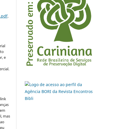
.pdf
.
rial
to
r, e
rcial.
link
danças
o em
l, mas
 ao
seu