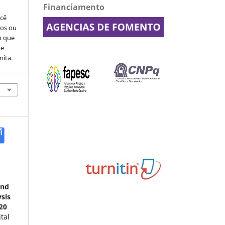
Financiamento
ocê
cos ou
o que
de
mita.
and
sis
020
tal