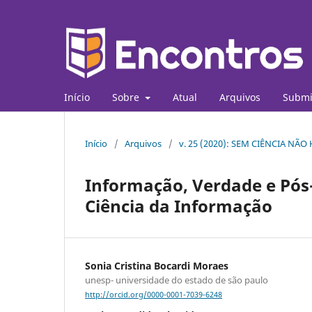
Início
Sobre
Atual
Arquivos
Submi
Início
/
Arquivos
/
v. 25 (2020): SEM CIÊNCIA NÃ
Informação, Verdade e Pós
Ciência da Informação
Sonia Cristina Bocardi Moraes
unesp- universidade do estado de são paulo
http://orcid.org/0000-0001-7039-6248