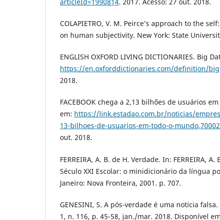
articleId=1990814
. 2017. Acesso: 27 out. 2018.
COLAPIETRO, V. M. Peirce’s approach to the self:
on human subjectivity. New York: State University
ENGLISH OXFORD LIVING DICTIONARIES. Big Data
https://en.oxforddictionaries.com/definition/bi
2018.
FACEBOOK chega a 2,13 bilhões de usuários em 
em:
https://link.estadao.com.br/noticias/empre
13-bilhoes-de-usuarios-em-todo-o-mundo,7000
out. 2018.
FERREIRA, A. B. de H. Verdade. In: FERREIRA, A. 
Século XXI Escolar: o minidicionário da língua po
Janeiro: Nova Fronteira, 2001. p. 707.
GENESINI, S. A pós-verdade é uma notícia falsa. 
1, n. 116, p. 45-58, jan./mar. 2018. Disponível em