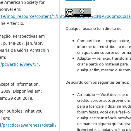
he American Society for
ponível em:
2532319/mod_resource/content/1/Informa%C3%A7%C3%A3oComoCoisa
ane Artêncio.
Qualquer usuário tem direito de:
mação. Perspectivas em
Compartilhar — copiar, baixar,
, p. 148-207, jan./abr.
imprimir ou redistribuir o mate
Maria da Glória Achtschin
em qualquer suporte ou forma
 em:
Adaptar — remixar, transforma
criar a partir do material para
/pci/article/view/54
.
qualquer fim, mesmo que come
De acordo com os seguintes termos:
ncept of information.
, 2009. Disponível em:
Atribuição — Você deve dar o
 em: 29 out. 2018.
crédito apropriado, prover um 
para a licença e indicar se mu
ter bubbles: what you
foram feitas. Você deve fazê-l
qualquer circunstância razoáve
el em:
de maneira alguma que sugira
l/practice/awareness/detail?
licenciante a apoiar você ou o 