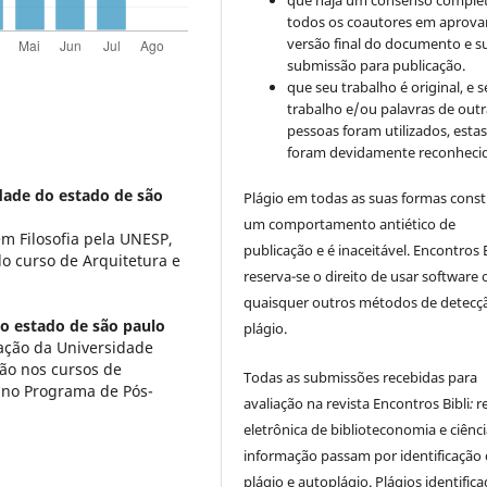
que haja um consenso comple
todos os coautores em aprova
versão final do documento e s
submissão para publicação.
que seu trabalho é original, e s
trabalho e/ou palavras de outr
pessoas foram utilizados, esta
foram devidamente reconhecid
dade do estado de são
Plágio em todas as suas formas cons
um comportamento antiético de
m Filosofia pela UNESP,
publicação e é inaceitável. Encontros B
o curso de Arquitetura e
reserva-se o direito de usar software 
quaisquer outros métodos de detecç
o estado de são paulo
plágio.
ação da Universidade
ção nos cursos de
Todas as submissões recebidas para
 no Programa de Pós-
avaliação na revista Encontros Bibli
:
r
eletrônica de biblioteconomia e ciênc
informação
passam por identificação
plágio e autoplágio. Plágios identific