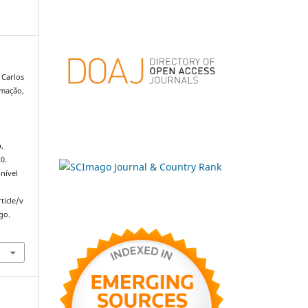
 Carlos
rmação,
o
,
20.
nível
ticle/v
go.