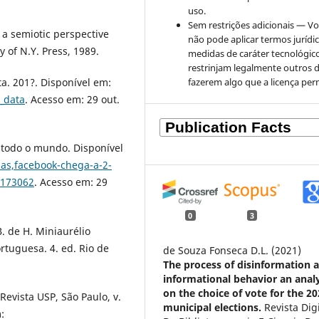
uso.
Sem restrições adicionais — V
 a semiotic perspective
não pode aplicar termos jurídi
 of N.Y. Press, 1989.
medidas de caráter tecnológic
restrinjam legalmente outros 
fazerem algo que a licença per
. 201?. Disponível em:
g_data
. Acesso em: 29 out.
todo o mundo. Disponível
sas,facebook-chega-a-2-
2173062
. Acesso em: 29
0
3
B. de H. Miniaurélio
rtuguesa. 4. ed. Rio de
de Souza Fonseca D.L. (2021)
The process of disinformation 
informational behavior an analy
on the choice of vote for the 2
Revista USP, São Paulo, v.
municipal elections.
Revista Digi
: