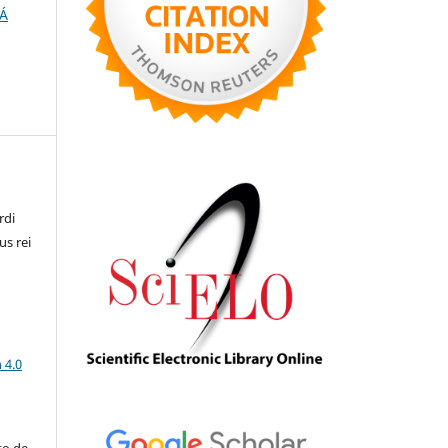
HÁ
rdi
us rei
a
 4.0