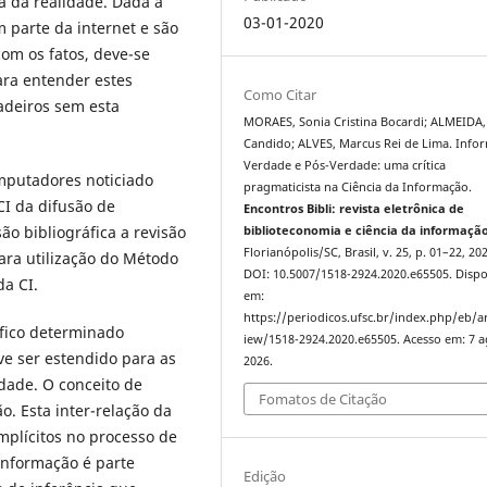
a da realidade. Dada a
03-01-2020
 parte da internet e são
om os fatos, deve-se
ara entender estes
Como Citar
adeiros sem esta
MORAES, Sonia Cristina Bocardi; ALMEIDA,
Candido; ALVES, Marcus Rei de Lima. Info
Verdade e Pós-Verdade: uma crítica
mputadores noticiado
pragmaticista na Ciência da Informação.
I da difusão de
Encontros Bibli: revista eletrônica de
o bibliográfica a revisão
biblioteconomia e ciência da informaçã
Florianópolis/SC, Brasil, v. 25, p. 01–22, 20
ra utilização do Método
DOI: 10.5007/1518-2924.2020.e65505. Dispo
a CI.
em:
https://periodicos.ufsc.br/index.php/eb/ar
fico determinado
iew/1518-2924.2020.e65505. Acesso em: 7 a
ve ser estendido para as
2026.
dade. O conceito de
Fomatos de Citação
. Esta inter-relação da
mplícitos no processo de
informação é parte
Edição