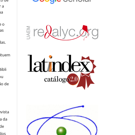
to de
r a
ua
e o
as
s
as.
tituem
ibli
ou
ão de
evista
ia da
 de
ados