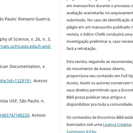
em manuscritos durante o processo 
avaliação acarretarão no arquivamen
São Paulo: Romano Guerra,
submissão. No caso de identificação 
plágio em um manuscrito publicado 
revista, o Editor Chefe conduzirá uma
hy of Science, v. 26, n. 3,
investigação preliminar e, caso necess
rnals.uchicago.edu/t-and-
fará a retratação.
Esta revista, seguindo as recomenda
rican Documentation, v.
do movimento de Acesso Aberto,
proporciona seu conteúdo em Full O
.php?id=1329191
. Acesso
Access. Assim os autores conservam 
seus direitos permitindo que a Encon
Bibli possa publicar seus artigos e
ista USP, São Paulo, n.
disponibilizar pra toda a comunidade
/146574/140220
. Acesso
Os conteúdos de Encontros Bibli estã
licenciados sob uma
Licença Creative
Commons 4.0 by
.