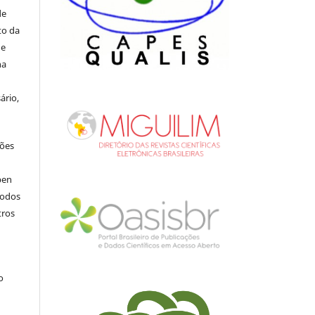
de
to da
de
na
ário,
ções
pen
todos
tros
.
o