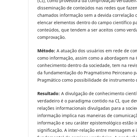
(CI), como provedora da comprovação verdadeir
disseminação de conteúdos nas redes que fazem
chamados informação sem a devida correlação c
elencar elementos dentro do campo científico p
conteúdos, que tendem a ser aceitos como verd
comprovação.
Método:
A atuação dos usuários em rede de co
como informação, assim como a abordagem na C
conhecimento dentro da sociedade, tem na revisã
da fundamentação do Pragmatismo Peirceano pa
Pragmático como possibilidade de instrumento d
Resultado:
A divulgação de conhecimento cientí
verdadeiro é o paradigma contido na CI, que de
relações informacionais divulgadas para a socie
informação implica nas maneiras de comunicação
informação e seu caráter epistemológico estão i
significação. A inter-relação entre mensagem e 