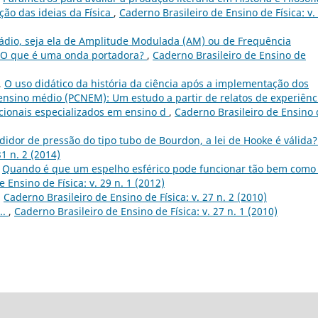
ção das ideias da Física
,
Caderno Brasileiro de Ensino de Física: v.
ádio, seja ela de Amplitude Modulada (AM) ou de Frequência
 O que é uma onda portadora?
,
Caderno Brasileiro de Ensino de
,
O uso didático da história da ciência após a implementação dos
ensino médio (PCNEM): Um estudo a partir de relatos de experiênc
cionais especializados em ensino d
,
Caderno Brasileiro de Ensino
idor de pressão do tipo tubo de Bourdon, a lei de Hooke é válida
31 n. 2 (2014)
,
Quando é que um espelho esférico pode funcionar tão bem com
 Ensino de Física: v. 29 n. 1 (2012)
,
Caderno Brasileiro de Ensino de Física: v. 27 n. 2 (2010)
..
,
Caderno Brasileiro de Ensino de Física: v. 27 n. 1 (2010)