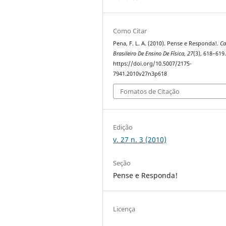
Como Citar
Pena, F. L. A. (2010). Pense e Responda!.
Ca
Brasileiro De Ensino De Física
,
27
(3), 618–619
https://doi.org/10.5007/2175-
7941.2010v27n3p618
Fomatos de Citação
Edição
v. 27 n. 3 (2010)
Seção
Pense e Responda!
Licença