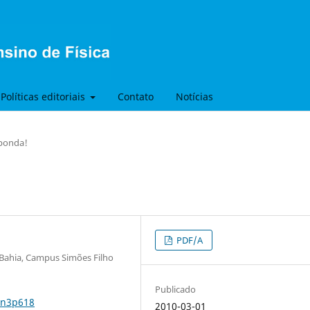
Políticas editoriais
Contato
Notícias
ponda!
PDF/A
a Bahia, Campus Simões Filho
Publicado
7n3p618
2010-03-01