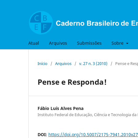
Atual
Arquivos
Submissões
Sobre
Início
/
Arquivos
/
v. 27 n. 3 (2010)
/
Pense e Res
Pense e Responda!
Fábio Luís Alves Pena
Instituto Federal de Educação, Ciência e Tecnologia d
DOI:
https://doi.org/10.5007/2175-7941.2010v2