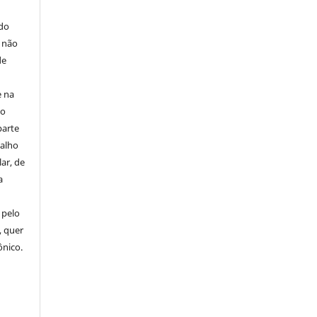
E
 do
e não
de
e na
 o
parte
balho
ar, de
a
 pelo
, quer
ônico.