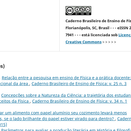
Caderno Brasileiro de Ensino de Fís
Florianópolis, SC, Brasil - - - eISSN 
7941 - - - está licenciada sob
Licenç
Creative Commons
> > > > >
s)
,
Relação entre a pesquisa em ensino de Física e a prática docente:
acional da área
,
Caderno Brasileiro de Ensino de Física: v. 25 n. 3
,
Concepções sobre a Natureza da Ciência: a trajetória dos estudan
eitos da Física
,
Caderno Brasileiro de Ensino de Física: v. 34 n. 1
ar um alimento com papel alumínio seu cozimento levará menos
 se o lado brilhante do papel estiver virado para dentro?
,
Cader
015)
,
Parâmetros para avaliar a produção literária em História e Filosofi