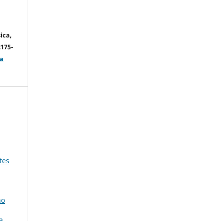
ica,
2175-
a
tes
no
a