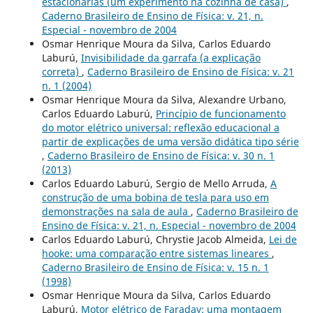
estacionárias (um experimento na cozinha de casa)
,
Caderno Brasileiro de Ensino de Física: v. 21, n.
Especial - novembro de 2004
Osmar Henrique Moura da Silva, Carlos Eduardo
Laburú,
Invisibilidade da garrafa (a explicação
correta)
,
Caderno Brasileiro de Ensino de Física: v. 21
n. 1 (2004)
Osmar Henrique Moura da Silva, Alexandre Urbano,
Carlos Eduardo Laburú,
Princípio de funcionamento
do motor elétrico universal: reflexão educacional a
partir de explicações de uma versão didática tipo série
,
Caderno Brasileiro de Ensino de Física: v. 30 n. 1
(2013)
Carlos Eduardo Laburú, Sergio de Mello Arruda,
A
construção de uma bobina de tesla para uso em
demonstrações na sala de aula
,
Caderno Brasileiro de
Ensino de Física: v. 21, n. Especial - novembro de 2004
Carlos Eduardo Laburú, Chrystie Jacob Almeida,
Lei de
hooke: uma comparação entre sistemas lineares
,
Caderno Brasileiro de Ensino de Física: v. 15 n. 1
(1998)
Osmar Henrique Moura da Silva, Carlos Eduardo
Laburú,
Motor elétrico de Faraday: uma montagem