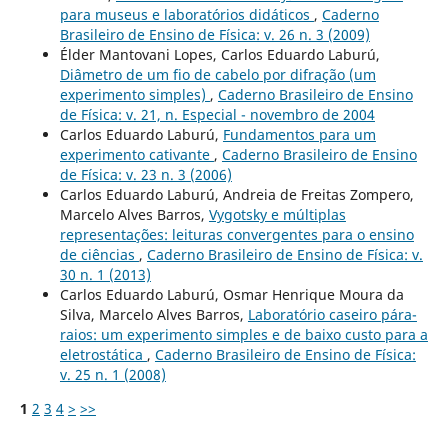
para museus e laboratórios didáticos
,
Caderno
Brasileiro de Ensino de Física: v. 26 n. 3 (2009)
Élder Mantovani Lopes, Carlos Eduardo Laburú,
Diâmetro de um fio de cabelo por difração (um
experimento simples)
,
Caderno Brasileiro de Ensino
de Física: v. 21, n. Especial - novembro de 2004
Carlos Eduardo Laburú,
Fundamentos para um
experimento cativante
,
Caderno Brasileiro de Ensino
de Física: v. 23 n. 3 (2006)
Carlos Eduardo Laburú, Andreia de Freitas Zompero,
Marcelo Alves Barros,
Vygotsky e múltiplas
representações: leituras convergentes para o ensino
de ciências
,
Caderno Brasileiro de Ensino de Física: v.
30 n. 1 (2013)
Carlos Eduardo Laburú, Osmar Henrique Moura da
Silva, Marcelo Alves Barros,
Laboratório caseiro pára-
raios: um experimento simples e de baixo custo para a
eletrostática
,
Caderno Brasileiro de Ensino de Física:
v. 25 n. 1 (2008)
1
2
3
4
>
>>