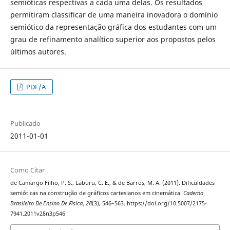
semióticas respectivas a cada uma delas. Os resultados
permitiram classificar de uma maneira inovadora o domínio
semiótico da representação gráfica dos estudantes com um
grau de refinamento analítico superior aos propostos pelos
últimos autores.
PDF/A
Publicado
2011-01-01
Como Citar
de Camargo Filho, P. S., Laburu, C. E., & de Barros, M. A. (2011). Dificuldades
semióticas na construção de gráficos cartesianos em cinemática.
Caderno
Brasileiro De Ensino De Física
,
28
(3), 546–563. https://doi.org/10.5007/2175-
7941.2011v28n3p546