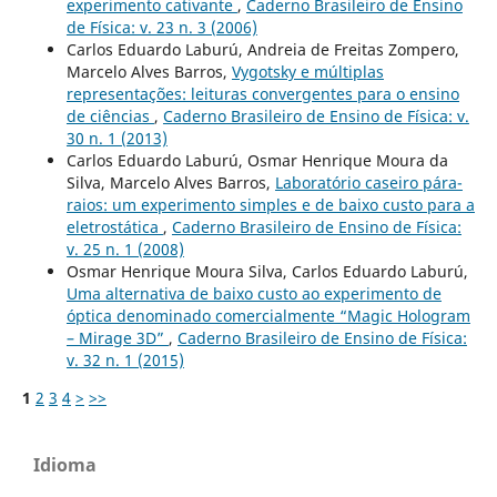
experimento cativante
,
Caderno Brasileiro de Ensino
de Física: v. 23 n. 3 (2006)
Carlos Eduardo Laburú, Andreia de Freitas Zompero,
Marcelo Alves Barros,
Vygotsky e múltiplas
representações: leituras convergentes para o ensino
de ciências
,
Caderno Brasileiro de Ensino de Física: v.
30 n. 1 (2013)
Carlos Eduardo Laburú, Osmar Henrique Moura da
Silva, Marcelo Alves Barros,
Laboratório caseiro pára-
raios: um experimento simples e de baixo custo para a
eletrostática
,
Caderno Brasileiro de Ensino de Física:
v. 25 n. 1 (2008)
Osmar Henrique Moura Silva, Carlos Eduardo Laburú,
Uma alternativa de baixo custo ao experimento de
óptica denominado comercialmente “Magic Hologram
– Mirage 3D”
,
Caderno Brasileiro de Ensino de Física:
v. 32 n. 1 (2015)
1
2
3
4
>
>>
Idioma