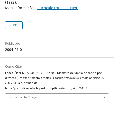
(1993).
Mais informações:
Currículo Lattes - CNPq.
PDF
Publicado
2004-01-01
Como Citar
Lopes, Élder M., & Laburú, C. E. (2004). Diâmetro de um fio de cabelo por
difração (um experimento simples).
Caderno Brasileiro De Ensino De Física
,
21
,
258–264. Recuperado de
https://periodicos.ufsc.br/index.php/fisica/article/view/10012
Fomatos de Citação