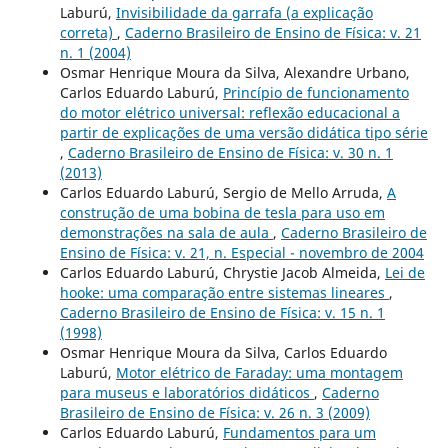
Laburú,
Invisibilidade da garrafa (a explicação
correta)
,
Caderno Brasileiro de Ensino de Física: v. 21
n. 1 (2004)
Osmar Henrique Moura da Silva, Alexandre Urbano,
Carlos Eduardo Laburú,
Princípio de funcionamento
do motor elétrico universal: reflexão educacional a
partir de explicações de uma versão didática tipo série
,
Caderno Brasileiro de Ensino de Física: v. 30 n. 1
(2013)
Carlos Eduardo Laburú, Sergio de Mello Arruda,
A
construção de uma bobina de tesla para uso em
demonstrações na sala de aula
,
Caderno Brasileiro de
Ensino de Física: v. 21, n. Especial - novembro de 2004
Carlos Eduardo Laburú, Chrystie Jacob Almeida,
Lei de
hooke: uma comparação entre sistemas lineares
,
Caderno Brasileiro de Ensino de Física: v. 15 n. 1
(1998)
Osmar Henrique Moura da Silva, Carlos Eduardo
Laburú,
Motor elétrico de Faraday: uma montagem
para museus e laboratórios didáticos
,
Caderno
Brasileiro de Ensino de Física: v. 26 n. 3 (2009)
Carlos Eduardo Laburú,
Fundamentos para um