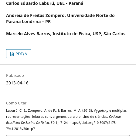
Carlos Eduardo Laburú,
UEL - Paraná
Andreia de Freitas Zompero,
Universidade Norte do
Paraná Londrina – PR
Marcelo Alves Barros,
Instituto de Física, USP, São Carlos
PDF/A
Publicado
2013-04-16
Como Citar
Laburú, C. E., Zompero, A. de F., & Barros, M. A. (2013). Vygotsky e múltiplas
representações: leituras convergentes para o ensino de ciências.
Caderno
Brasileiro De Ensino De Física
,
30
(1), 7–24. https://doi.org/10.5007/2175-
7941.2013v30n1p7