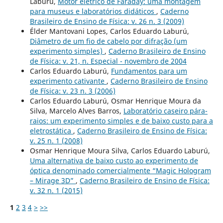
Laburú,
Motor elétrico de Faraday: uma montagem
para museus e laboratórios didáticos
,
Caderno
Brasileiro de Ensino de Física: v. 26 n. 3 (2009)
Élder Mantovani Lopes, Carlos Eduardo Laburú,
Diâmetro de um fio de cabelo por difração (um
experimento simples)
,
Caderno Brasileiro de Ensino
de Física: v. 21, n. Especial - novembro de 2004
Carlos Eduardo Laburú,
Fundamentos para um
experimento cativante
,
Caderno Brasileiro de Ensino
de Física: v. 23 n. 3 (2006)
Carlos Eduardo Laburú, Osmar Henrique Moura da
Silva, Marcelo Alves Barros,
Laboratório caseiro pára-
raios: um experimento simples e de baixo custo para a
eletrostática
,
Caderno Brasileiro de Ensino de Física:
v. 25 n. 1 (2008)
Osmar Henrique Moura Silva, Carlos Eduardo Laburú,
Uma alternativa de baixo custo ao experimento de
óptica denominado comercialmente “Magic Hologram
– Mirage 3D”
,
Caderno Brasileiro de Ensino de Física:
v. 32 n. 1 (2015)
1
2
3
4
>
>>