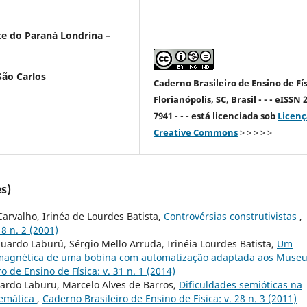
e do Paraná Londrina –
 São Carlos
Caderno Brasileiro de Ensino de Fís
Florianópolis, SC, Brasil - - - eISSN 
7941 - - - está licenciada sob
Licenç
Creative Commons
> > > > >
s)
arvalho, Irinéa de Lourdes Batista,
Controvérsias construtivistas
,
18 n. 2 (2001)
ardo Laburú, Sérgio Mello Arruda, Irinéia Lourdes Batista,
Um
 magnética de uma bobina com automatização adaptada aos Muse
o de Ensino de Física: v. 31 n. 1 (2014)
uardo Laburu, Marcelo Alves de Barros,
Dificuldades semióticas na
nemática
,
Caderno Brasileiro de Ensino de Física: v. 28 n. 3 (2011)