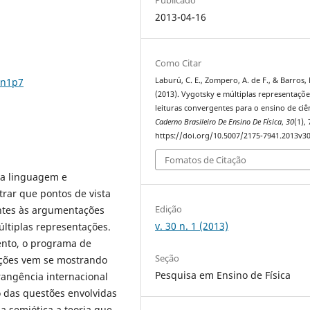
2013-04-16
Como Citar
0n1p7
Laburú, C. E., Zompero, A. de F., & Barros, 
(2013). Vygotsky e múltiplas representaçõe
leituras convergentes para o ensino de ciên
Caderno Brasileiro De Ensino De Física
,
30
(1),
https://doi.org/10.5007/2175-7941.2013v3
Fomatos de Citação
ma linguagem e
rar que pontos de vista
Edição
ntes às argumentações
v. 30 n. 1 (2013)
ltiplas representações.
nto, o programa de
Seção
ações vem se mostrando
Pesquisa em Ensino de Física
rangência internacional
 das questões envolvidas
a semiótica a teoria que