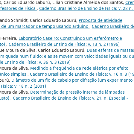
s, Carlos Eduardo Laburú, Lilian Cristiane Almeida dos Santos,
Cre
ofessores de Física
,
Caderno Brasileiro de Ensino de Física: v. 28 n.
nando Schmidt, Carlos Eduardo Laburú,
Proposta de atividade
as de um marcador de tempo usando arduino
,
Caderno Brasileiro d
Ferreira,
Laboratório Caseiro: Construindo um esferômetro e
to)
,
Caderno Brasileiro de Ensino de Física: v. 13 n. 2 (1996)
ue Moura da Silva, Carlos Eduardo Laburú,
Duas esferas de massa
 em queda num fluido: elas se movem com velocidades iguais ou qu
e Ensino de Física: v. 36 n. 3 (2019)
oura da Silva,
Medindo a freqüência da rede elétrica por efeito
ânico simples
,
Caderno Brasileiro de Ensino de Física: v. 16 n. 3 (1
aburú,
Diâmetro de um fio de cabelo por difração (um experimento
ísica: v. 18 n. 2 (2001)
oura da Silva,
Determinação da pressão interna de lâmpadas
usto)
,
Caderno Brasileiro de Ensino de Física: v. 21, n. Especial -