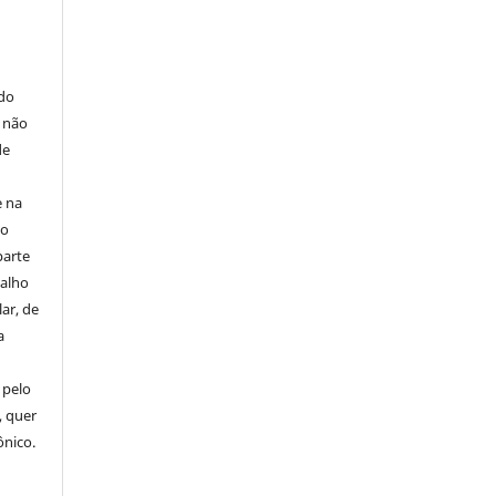
E
 do
e não
de
e na
 o
parte
balho
ar, de
a
 pelo
, quer
ônico.