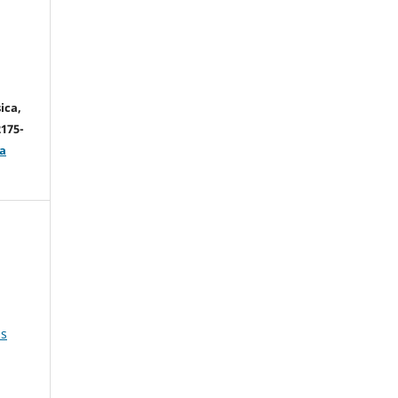
ica,
2175-
a
us