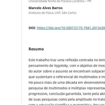
Universidade Norte do Paraná Londrina – PR
Marcelo Alves Barros
Instituto de Física, USP, São Carlos
DOI:
https://doi.org/10.5007/2175-7941.2013v3
Resumo
Este trabalho traz uma reflexão centrada no te
pensamento de Vygotsky, com o objetivo de most
do autor sobre o assunto se encontram subjace
que sustentam o referencial de multimodos e mú
Há pouco mais de uma década em desenvolvime
pesquisa de multimodos e múltiplas represent
progressivo, conclusão garantida, tanto pela ab
de suas pesquisas como pela amplitude no trato
com a educação científica e matemática. Por ser 