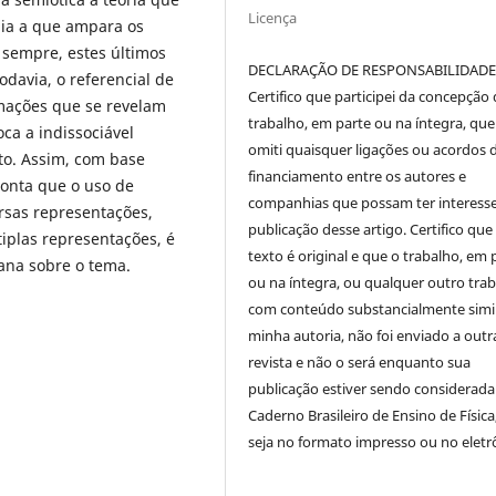
Licença
ia a que ampara os
 sempre, estes últimos
DECLARAÇÃO DE RESPONSABILIDAD
odavia, o referencial de
Certifico que participei da concepção
rmações que se revelam
trabalho, em parte ou na íntegra, qu
ca a indissociável
omiti quaisquer ligações ou acordos 
o. Assim, com base
financiamento entre os autores e
ponta que o uso de
companhias que possam ter interess
rsas representações,
publicação desse artigo. Certifico que
iplas representações, é
texto é original e que o trabalho, em 
iana sobre o tema.
ou na íntegra, ou qualquer outro tra
com conteúdo substancialmente simil
minha autoria, não foi enviado a outr
revista e não o será enquanto sua
publicação estiver sendo considerada
Caderno Brasileiro de Ensino de Física
seja no formato impresso ou no eletr