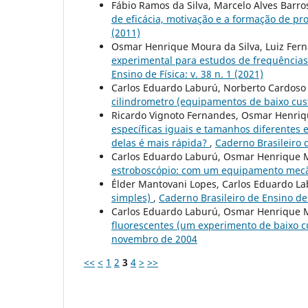
Fábio Ramos da Silva, Marcelo Alves Barro
de eficácia, motivação e a formação de pr
(2011)
Osmar Henrique Moura da Silva, Luiz Fer
experimental para estudos de frequênci
Ensino de Física: v. 38 n. 1 (2021)
Carlos Eduardo Laburú, Norberto Cardoso 
cilindrometro (equipamentos de baixo cus
Ricardo Vignoto Fernandes, Osmar Henriq
específicas iguais e tamanhos diferentes
delas é mais rápida?
,
Caderno Brasileiro d
Carlos Eduardo Laburú, Osmar Henrique M
estroboscópio: com um equipamento mec
Élder Mantovani Lopes, Carlos Eduardo L
simples)
,
Caderno Brasileiro de Ensino de F
Carlos Eduardo Laburú, Osmar Henrique M
fluorescentes (um experimento de baixo c
novembro de 2004
<<
<
1
2
3
4
>
>>