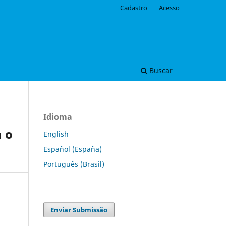
Cadastro
Acesso
Buscar
Idioma
a o
English
Español (España)
Português (Brasil)
Enviar Submissão