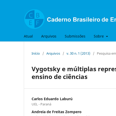
Atual
Arquivos
Submissões
Sobre
Início
/
Arquivos
/
v. 30 n. 1 (2013)
/
Pesquisa em 
Vygotsky e múltiplas repre
ensino de ciências
Carlos Eduardo Laburú
UEL - Paraná
Andreia de Freitas Zompero