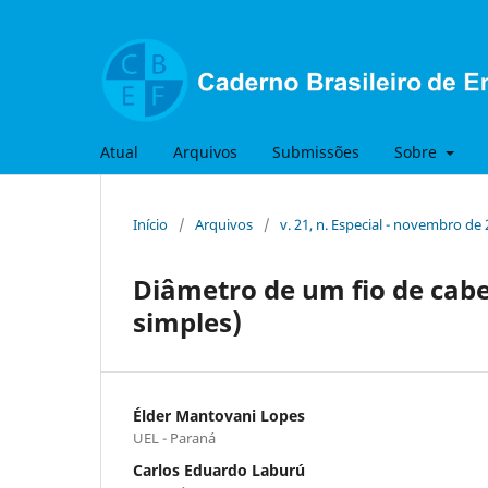
Atual
Arquivos
Submissões
Sobre
Início
/
Arquivos
/
v. 21, n. Especial - novembro de
Diâmetro de um fio de cab
simples)
Élder Mantovani Lopes
UEL - Paraná
Carlos Eduardo Laburú