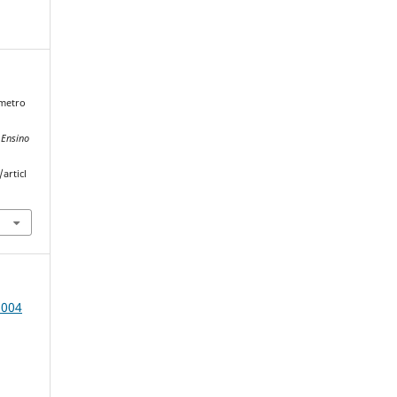
âmetro
 Ensino
articl
2004