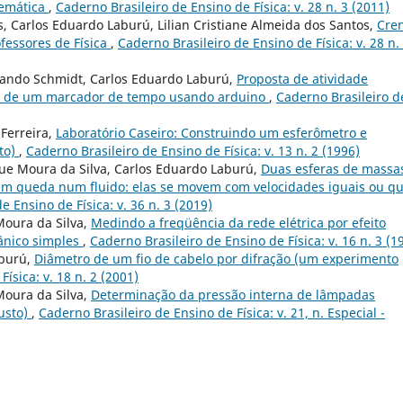
nemática
,
Caderno Brasileiro de Ensino de Física: v. 28 n. 3 (2011)
s, Carlos Eduardo Laburú, Lilian Cristiane Almeida dos Santos,
Cre
ofessores de Física
,
Caderno Brasileiro de Ensino de Física: v. 28 n.
nando Schmidt, Carlos Eduardo Laburú,
Proposta de atividade
as de um marcador de tempo usando arduino
,
Caderno Brasileiro d
Ferreira,
Laboratório Caseiro: Construindo um esferômetro e
to)
,
Caderno Brasileiro de Ensino de Física: v. 13 n. 2 (1996)
ue Moura da Silva, Carlos Eduardo Laburú,
Duas esferas de massa
 em queda num fluido: elas se movem com velocidades iguais ou qu
e Ensino de Física: v. 36 n. 3 (2019)
oura da Silva,
Medindo a freqüência da rede elétrica por efeito
ânico simples
,
Caderno Brasileiro de Ensino de Física: v. 16 n. 3 (1
aburú,
Diâmetro de um fio de cabelo por difração (um experimento
ísica: v. 18 n. 2 (2001)
oura da Silva,
Determinação da pressão interna de lâmpadas
usto)
,
Caderno Brasileiro de Ensino de Física: v. 21, n. Especial -