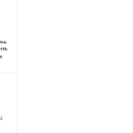
ica,
2175-
a
us