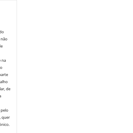
E
 do
e não
de
e na
 o
parte
balho
ar, de
a
 pelo
, quer
ônico.