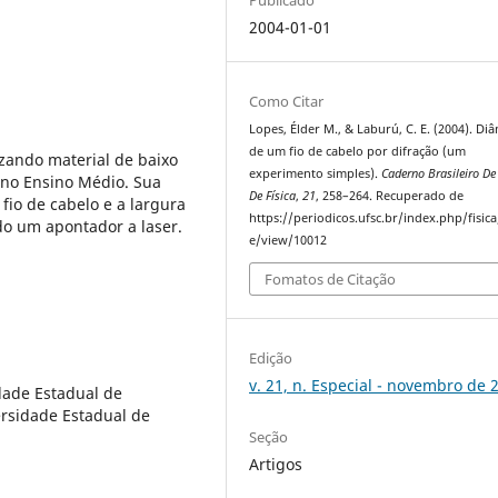
2004-01-01
Como Citar
Lopes, Élder M., & Laburú, C. E. (2004). Di
de um fio de cabelo por difração (um
izando material de baixo
experimento simples).
Caderno Brasileiro De
 no Ensino Médio. Sua
De Física
,
21
, 258–264. Recuperado de
fio de cabelo e a largura
https://periodicos.ufsc.br/index.php/fisica/
ndo um apontador a laser.
e/view/10012
Fomatos de Citação
Edição
v. 21, n. Especial - novembro de 
dade Estadual de
ersidade Estadual de
Seção
Artigos