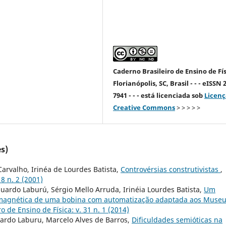
Caderno Brasileiro de Ensino de Fís
Florianópolis, SC, Brasil - - - eISSN 
7941 - - - está licenciada sob
Licenç
Creative Commons
> > > > >
s)
arvalho, Irinéa de Lourdes Batista,
Controvérsias construtivistas
,
18 n. 2 (2001)
ardo Laburú, Sérgio Mello Arruda, Irinéia Lourdes Batista,
Um
 magnética de uma bobina com automatização adaptada aos Muse
o de Ensino de Física: v. 31 n. 1 (2014)
uardo Laburu, Marcelo Alves de Barros,
Dificuldades semióticas na