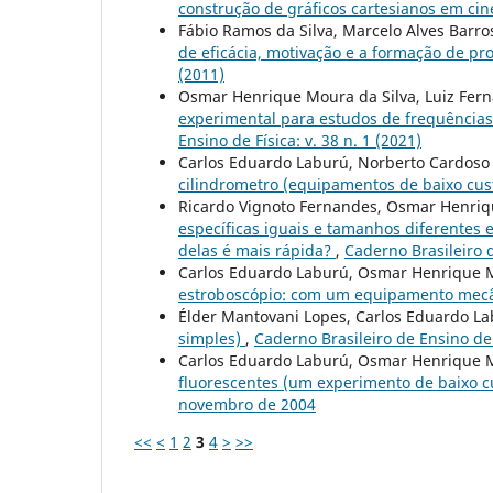
construção de gráficos cartesianos em ci
Fábio Ramos da Silva, Marcelo Alves Barro
de eficácia, motivação e a formação de pr
(2011)
Osmar Henrique Moura da Silva, Luiz Fer
experimental para estudos de frequênci
Ensino de Física: v. 38 n. 1 (2021)
Carlos Eduardo Laburú, Norberto Cardoso 
cilindrometro (equipamentos de baixo cus
Ricardo Vignoto Fernandes, Osmar Henriq
específicas iguais e tamanhos diferentes
delas é mais rápida?
,
Caderno Brasileiro d
Carlos Eduardo Laburú, Osmar Henrique M
estroboscópio: com um equipamento mec
Élder Mantovani Lopes, Carlos Eduardo L
simples)
,
Caderno Brasileiro de Ensino de F
Carlos Eduardo Laburú, Osmar Henrique M
fluorescentes (um experimento de baixo c
novembro de 2004
<<
<
1
2
3
4
>
>>