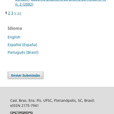
n. 2 (2002)
1
2
3
>
>>
Idioma
English
Español (España)
Português (Brasil)
Enviar Submissão
Cad. Bras. Ens. Fís. UFSC, Florianópolis, SC, Brasil.
eISSN 2175-7941