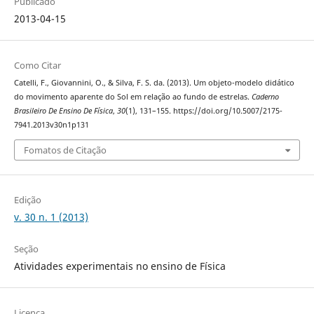
Publicado
2013-04-15
Como Citar
Catelli, F., Giovannini, O., & Silva, F. S. da. (2013). Um objeto-modelo didático
do movimento aparente do Sol em relação ao fundo de estrelas.
Caderno
Brasileiro De Ensino De Física
,
30
(1), 131–155. https://doi.org/10.5007/2175-
7941.2013v30n1p131
Fomatos de Citação
Edição
v. 30 n. 1 (2013)
Seção
Atividades experimentais no ensino de Física
Licença