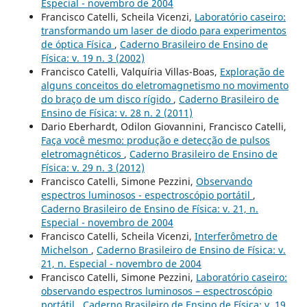
Especial - novembro de 2004
Francisco Catelli, Scheila Vicenzi,
Laboratório caseiro:
transformando um laser de diodo para experimentos
de óptica Física
,
Caderno Brasileiro de Ensino de
Física: v. 19 n. 3 (2002)
Francisco Catelli, Valquíria Villas-Boas,
Exploração de
alguns conceitos do eletromagnetismo no movimento
do braço de um disco rígido
,
Caderno Brasileiro de
Ensino de Física: v. 28 n. 2 (2011)
Dario Eberhardt, Odilon Giovannini, Francisco Catelli,
Faça você mesmo: produção e detecção de pulsos
eletromagnéticos
,
Caderno Brasileiro de Ensino de
Física: v. 29 n. 3 (2012)
Francisco Catelli, Simone Pezzini,
Observando
espectros luminosos - espectroscópio portátil
,
Caderno Brasileiro de Ensino de Física: v. 21, n.
Especial - novembro de 2004
Francisco Catelli, Scheila Vicenzi,
Interferômetro de
Michelson
,
Caderno Brasileiro de Ensino de Física: v.
21, n. Especial - novembro de 2004
Francisco Catelli, Simone Pezzini,
Laboratório caseiro:
observando espectros luminosos – espectroscópio
portátil
,
Caderno Brasileiro de Ensino de Física: v. 19