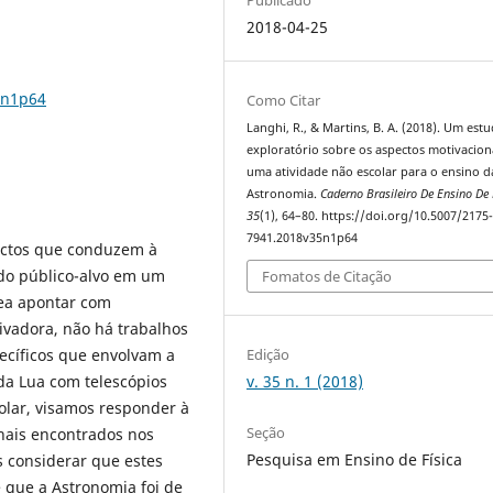
2018-04-25
5n1p64
Como Citar
Langhi, R., & Martins, B. A. (2018). Um est
exploratório sobre os aspectos motivacion
uma atividade não escolar para o ensino d
Astronomia.
Caderno Brasileiro De Ensino De 
35
(1), 64–80. https://doi.org/10.5007/2175
7941.2018v35n1p64
pectos que conduzem à
do público-alvo em um
Fomatos de Citação
rea apontar com
ivadora, não há trabalhos
ecíficos que envolvam a
Edição
da Lua com telescópios
v. 35 n. 1 (2018)
olar, visamos responder à
Seção
onais encontrados nos
Pesquisa em Ensino de Física
 considerar que estes
 que a Astronomia foi de