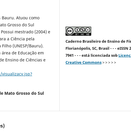
s Bauru. Atuou como
ato Grosso do Sul
Possui mestrado (2004) e
ra a Ciência pela
Caderno Brasileiro de Ensino de Fís
a Filho (UNESP/Bauru).
Florianópolis, SC, Brasil - - - eISSN 
na área de Educação em
7941 - - - está licenciada sob
Licenç
de Ensino de Ciências e
Creative Commons
> > > > >
/visualizacv.jsp?
de Mato Grosso do Sul
s)