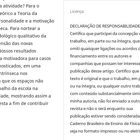
a atividade? Para o
Licença
eórico a Teoria da
rsonalidade e a motivação
DECLARAÇÃO DE RESPONSABILIDAD
eca. Para nortear a
Certifico que participei da concepção
lógico qualitativo da
trabalho, em parte ou na íntegra, qu
ensão das novas
omiti quaisquer ligações ou acordos 
Nossos resultados
financiamento entre os autores e
a motivadora para casos
companhias que possam ter interess
nosticados, em uma
publicação desse artigo. Certifico que
ntrínseca nos
texto é original e que o trabalho, em 
m que os espaços não
ou na íntegra, ou qualquer outro tra
alho da escola na
com conteúdo substancialmente simil
idade, mostrando assim a
minha autoria, não foi enviado a outr
sta a fim de contribuir
revista e não o será enquanto sua
publicação estiver sendo considerada
Caderno Brasileiro de Ensino de Física
seja no formato impresso ou no eletr