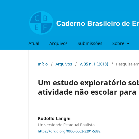
Atual
Arquivos
Submissões
Sobre
Início
/
Arquivos
/
v. 35 n. 1 (2018)
/
Pesquisa em 
Um estudo exploratório so
atividade não escolar para
Rodolfo Langhi
Universidade Estadual Paulista
https://orcid.org/0000-0002-3291-5382