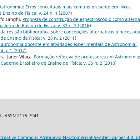
Astronomia: Erros conceituais mais comuns presente em livros
 Ensino de Física: v. 24 n. 1 (2007)
lfo Langhi,
Proposta de construção de espectroscópio como alterna
ileiro de Ensino de Física: v. 33 n. 3 (2016)
a revisão bibliográfica sobre concepções alternativas à necessid
de Ensino de Física: v. 28 n. 2 (2011)
l: autonomia docente em atividades experimentais de Astronomia
,
34 n. 1 (2017)
ra, Janer Vilaça,
Formação reflexiva de professores em Astronomia
,
Caderno Brasileiro de Ensino de Física: v. 35 n. 2 (2018)
sil. eISSN 2175-7941
Creative Commons Atribuição-NãoComercial-SemDerivações 4.0 Int