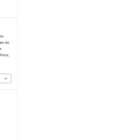
udo
ais de
a
Física
,
-