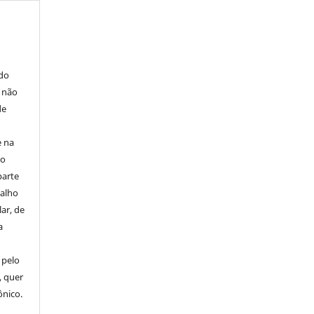
E
 do
e não
de
e na
 o
parte
balho
ar, de
a
 pelo
, quer
ônico.