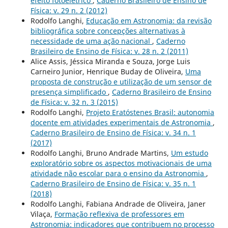
efeito fotoelétrico
,
Caderno Brasileiro de Ensino de
Física: v. 29 n. 2 (2012)
Rodolfo Langhi,
Educação em Astronomia: da revisão
bibliográfica sobre concepções alternativas à
necessidade de uma ação nacional
,
Caderno
Brasileiro de Ensino de Física: v. 28 n. 2 (2011)
Alice Assis, Jéssica Miranda e Souza, Jorge Luis
Carneiro Junior, Henrique Buday de Oliveira,
Uma
proposta de construção e utilização de um sensor de
presença simplificado
,
Caderno Brasileiro de Ensino
de Física: v. 32 n. 3 (2015)
Rodolfo Langhi,
Projeto Eratóstenes Brasil: autonomia
docente em atividades experimentais de Astronomia
,
Caderno Brasileiro de Ensino de Física: v. 34 n. 1
(2017)
Rodolfo Langhi, Bruno Andrade Martins,
Um estudo
exploratório sobre os aspectos motivacionais de uma
atividade não escolar para o ensino da Astronomia
,
Caderno Brasileiro de Ensino de Física: v. 35 n. 1
(2018)
Rodolfo Langhi, Fabiana Andrade de Oliveira, Janer
Vilaça,
Formação reflexiva de professores em
Astronomia: indicadores que contribuem no processo