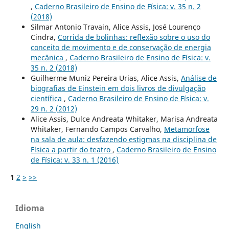
,
Caderno Brasileiro de Ensino de Física: v. 35 n. 2
(2018)
Silmar Antonio Travain, Alice Assis, José Lourenço
Cindra,
Corrida de bolinhas: reflexão sobre o uso do
conceito de movimento e de conservação de energia
mecânica
,
Caderno Brasileiro de Ensino de Física: v.
35 n. 2 (2018)
Guilherme Muniz Pereira Urias, Alice Assis,
Análise de
biografias de Einstein em dois livros de divulgação
científica
,
Caderno Brasileiro de Ensino de Física: v.
29 n. 2 (2012)
Alice Assis, Dulce Andreata Whitaker, Marisa Andreata
Whitaker, Fernando Campos Carvalho,
Metamorfose
na sala de aula: desfazendo estigmas na disciplina de
Física a partir do teatro
,
Caderno Brasileiro de Ensino
de Física: v. 33 n. 1 (2016)
1
2
>
>>
Idioma
English