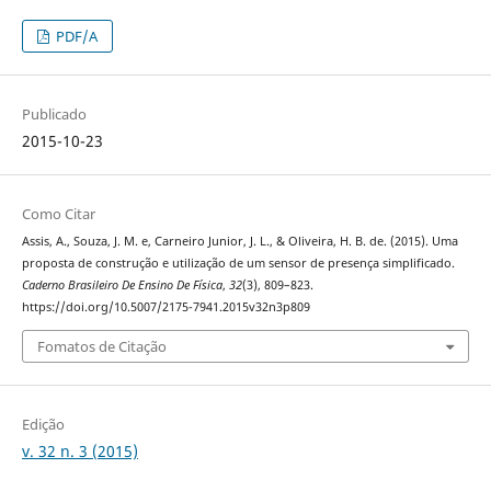
PDF/A
Publicado
2015-10-23
Como Citar
Assis, A., Souza, J. M. e, Carneiro Junior, J. L., & Oliveira, H. B. de. (2015). Uma
proposta de construção e utilização de um sensor de presença simplificado.
Caderno Brasileiro De Ensino De Física
,
32
(3), 809–823.
https://doi.org/10.5007/2175-7941.2015v32n3p809
Fomatos de Citação
Edição
v. 32 n. 3 (2015)