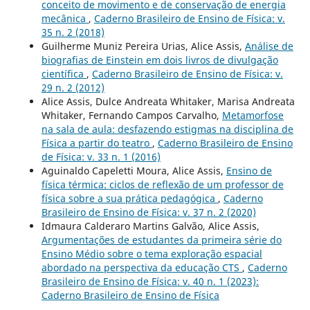
conceito de movimento e de conservação de energia
mecânica
,
Caderno Brasileiro de Ensino de Física: v.
35 n. 2 (2018)
Guilherme Muniz Pereira Urias, Alice Assis,
Análise de
biografias de Einstein em dois livros de divulgação
científica
,
Caderno Brasileiro de Ensino de Física: v.
29 n. 2 (2012)
Alice Assis, Dulce Andreata Whitaker, Marisa Andreata
Whitaker, Fernando Campos Carvalho,
Metamorfose
na sala de aula: desfazendo estigmas na disciplina de
Física a partir do teatro
,
Caderno Brasileiro de Ensino
de Física: v. 33 n. 1 (2016)
Aguinaldo Capeletti Moura, Alice Assis,
Ensino de
física térmica: ciclos de reflexão de um professor de
física sobre a sua prática pedagógica
,
Caderno
Brasileiro de Ensino de Física: v. 37 n. 2 (2020)
Idmaura Calderaro Martins Galvão, Alice Assis,
Argumentações de estudantes da primeira série do
Ensino Médio sobre o tema exploração espacial
abordado na perspectiva da educação CTS
,
Caderno
Brasileiro de Ensino de Física: v. 40 n. 1 (2023):
Caderno Brasileiro de Ensino de Física