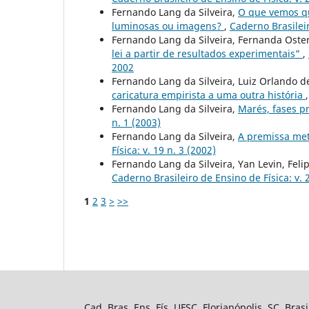
Fernando Lang da Silveira,
O que vemos q
luminosas ou imagens?
,
Caderno Brasileir
Fernando Lang da Silveira, Fernanda Ost
lei a partir de resultados experimentais"
,
2002
Fernando Lang da Silveira, Luiz Orlando 
caricatura empirista a uma outra história
Fernando Lang da Silveira,
Marés, fases p
n. 1 (2003)
Fernando Lang da Silveira,
A premissa met
Física: v. 19 n. 3 (2002)
Fernando Lang da Silveira, Yan Levin, Fel
Caderno Brasileiro de Ensino de Física: v. 
1
2
3
>
>>
Cad. Bras. Ens. Fís. UFSC, Florianópolis, SC, Bra