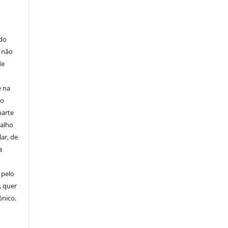
E
 do
e não
de
e na
 o
parte
balho
ar, de
a
 pelo
, quer
ônico.