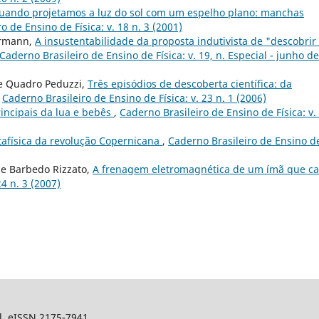
uando projetamos a luz do sol com um espelho plano: manchas
o de Ensino de Física: v. 18 n. 3 (2001)
ermann,
A insustentabilidade da proposta indutivista de "descobrir
Caderno Brasileiro de Ensino de Física: v. 19, n. Especial - junho de
de Quadro Peduzzi,
Três episódios de descoberta científica: da
,
Caderno Brasileiro de Ensino de Física: v. 23 n. 1 (2006)
rincipais da lua e bebês
,
Caderno Brasileiro de Ensino de Física: v.
afísica da revolução Copernicana
,
Caderno Brasileiro de Ensino d
ipe Barbedo Rizzato,
A frenagem eletromagnética de um ímã que c
24 n. 3 (2007)
sil. eISSN 2175-7941