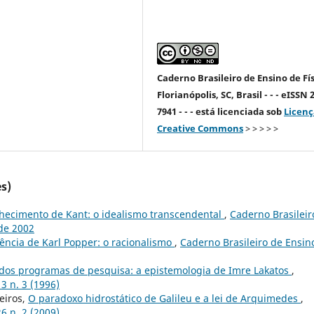
Caderno Brasileiro de Ensino de Fís
Florianópolis, SC, Brasil - - - eISSN 
7941 - - - está licenciada sob
Licenç
Creative Commons
> > > > >
s)
nhecimento de Kant: o idealismo transcendental
,
Caderno Brasileir
 de 2002
ciência de Karl Popper: o racionalismo
,
Caderno Brasileiro de Ensin
dos programas de pesquisa: a epistemologia de Imre Lakatos
,
13 n. 3 (1996)
eiros,
O paradoxo hidrostático de Galileu e a lei de Arquimedes
,
26 n. 2 (2009)