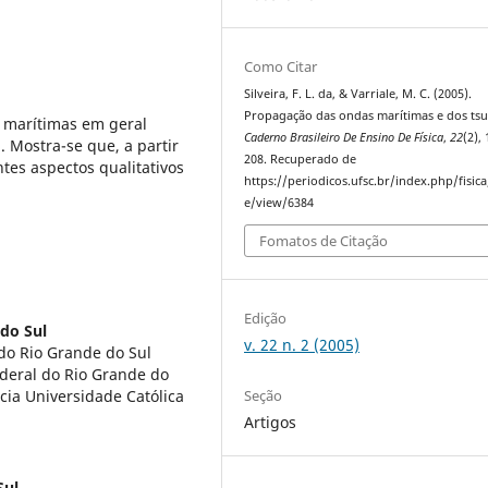
Como Citar
Silveira, F. L. da, & Varriale, M. C. (2005).
Propagação das ondas marítimas e dos ts
 marítimas em geral
Caderno Brasileiro De Ensino De Física
,
22
(2),
 Mostra-se que, a partir
208. Recuperado de
tes aspectos qualitativos
https://periodicos.ufsc.br/index.php/fisica/
e/view/6384
Fomatos de Citação
Edição
do Sul
v. 22 n. 2 (2005)
do Rio Grande do Sul
ederal do Rio Grande do
Seção
cia Universidade Católica
Artigos
Sul