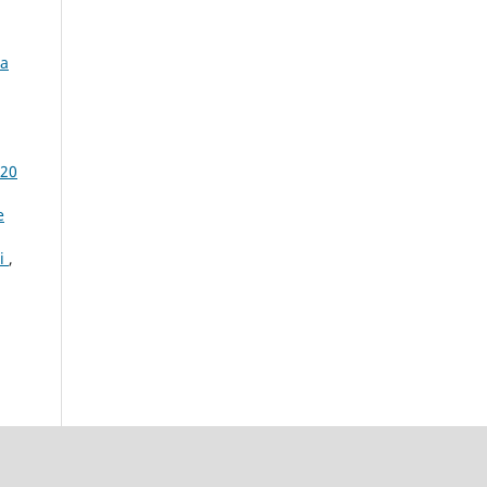
 a
 20
e
ai
,