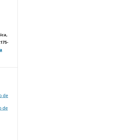
ica,
2175-
a
o de
o de