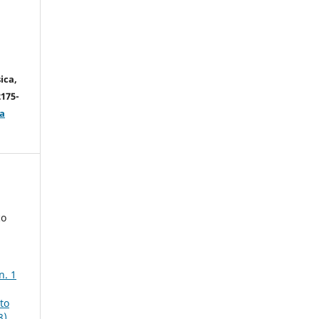
ica,
2175-
a
ço
n. 1
to
8)