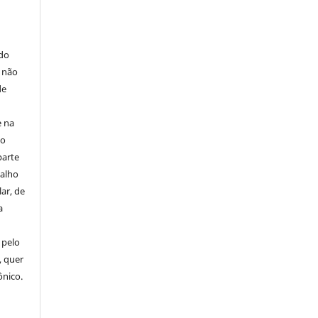
E
 do
e não
de
e na
 o
parte
balho
ar, de
a
 pelo
, quer
ônico.