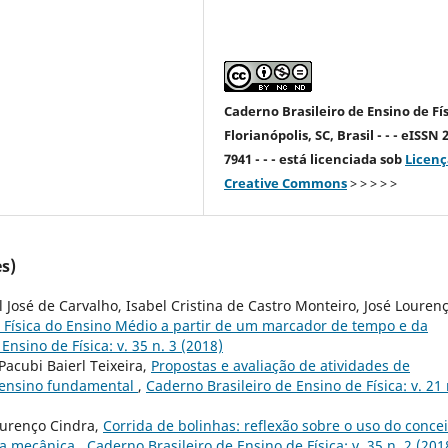
Caderno Brasileiro de Ensino de Fís
Florianópolis, SC, Brasil - - - eISSN 
7941 - - - está licenciada sob
Licenç
Creative Commons
> > > > >
s)
José de Carvalho, Isabel Cristina de Castro Monteiro, José Louren
 Física do Ensino Médio a partir de um marcador de tempo e da
Ensino de Física: v. 35 n. 3 (2018)
acubi Baierl Teixeira,
Propostas e avaliação de atividades de
o ensino fundamental
,
Caderno Brasileiro de Ensino de Física: v. 21 
Lourenço Cindra,
Corrida de bolinhas: reflexão sobre o uso do concei
ia mecânica
,
Caderno Brasileiro de Ensino de Física: v. 35 n. 2 (201