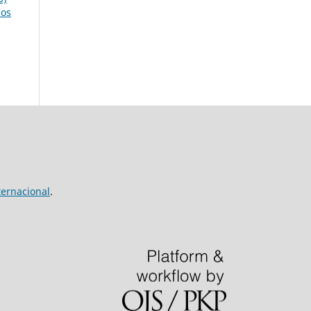
cos
ernacional
.