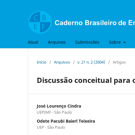
Atual
Arquivos
Submissões
Sobre
Início
/
Arquivos
/
v. 21 n. 2 (2004)
/
Artigos
Discussão conceitual para o
José Lourenço Cindra
UEPJMF - São Paulo
Odete Pacubi Baierl Teixeira
UEP - São Paulo