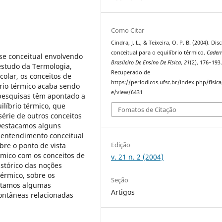
Como Citar
Cindra, J. L., & Teixeira, O. P. B. (2004). Di
conceitual para o equilíbrio térmico.
Cader
se conceitual envolvendo
Brasileiro De Ensino De Física
,
21
(2), 176–193
 estudo da Termologia,
Recuperado de
colar, os conceitos de
https://periodicos.ufsc.br/index.php/fisica/
brio térmico acaba sendo
e/view/6431
pesquisas têm apontado a
líbrio térmico, que
Fomatos de Citação
érie de outros conceitos
Destacamos alguns
 entendimento conceitual
Edição
bre o ponto de vista
érmico com os conceitos de
v. 21 n. 2 (2004)
istórico das noções
térmico, sobre os
Seção
entamos algumas
Artigos
pontâneas relacionadas