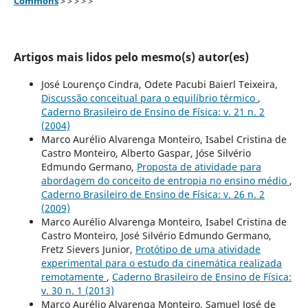
Commons
> > > > >
Artigos mais lidos pelo mesmo(s) autor(es)
José Lourenço Cindra, Odete Pacubi Baierl Teixeira,
Discussão conceitual para o equilíbrio térmico
,
Caderno Brasileiro de Ensino de Física: v. 21 n. 2
(2004)
Marco Aurélio Alvarenga Monteiro, Isabel Cristina de
Castro Monteiro, Alberto Gaspar, Jóse Silvério
Edmundo Germano,
Proposta de atividade para
abordagem do conceito de entropia no ensino médio
,
Caderno Brasileiro de Ensino de Física: v. 26 n. 2
(2009)
Marco Aurélio Alvarenga Monteiro, Isabel Cristina de
Castro Monteiro, José Silvério Edmundo Germano,
Fretz Sievers Junior,
Protótipo de uma atividade
experimental para o estudo da cinemática realizada
remotamente
,
Caderno Brasileiro de Ensino de Física:
v. 30 n. 1 (2013)
Marco Aurélio Alvarenga Monteiro, Samuel José de