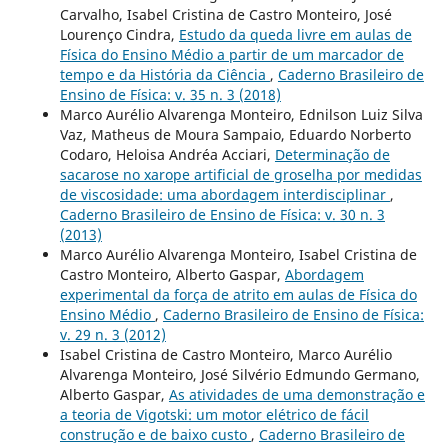
Carvalho, Isabel Cristina de Castro Monteiro, José
Lourenço Cindra,
Estudo da queda livre em aulas de
Física do Ensino Médio a partir de um marcador de
tempo e da História da Ciência
,
Caderno Brasileiro de
Ensino de Física: v. 35 n. 3 (2018)
Marco Aurélio Alvarenga Monteiro, Ednilson Luiz Silva
Vaz, Matheus de Moura Sampaio, Eduardo Norberto
Codaro, Heloisa Andréa Acciari,
Determinação de
sacarose no xarope artificial de groselha por medidas
de viscosidade: uma abordagem interdisciplinar
,
Caderno Brasileiro de Ensino de Física: v. 30 n. 3
(2013)
Marco Aurélio Alvarenga Monteiro, Isabel Cristina de
Castro Monteiro, Alberto Gaspar,
Abordagem
experimental da força de atrito em aulas de Física do
Ensino Médio
,
Caderno Brasileiro de Ensino de Física:
v. 29 n. 3 (2012)
Isabel Cristina de Castro Monteiro, Marco Aurélio
Alvarenga Monteiro, José Silvério Edmundo Germano,
Alberto Gaspar,
As atividades de uma demonstração e
a teoria de Vigotski: um motor elétrico de fácil
construção e de baixo custo
,
Caderno Brasileiro de