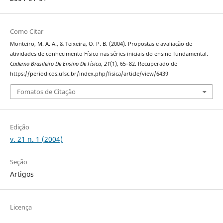
Como Citar
Monteiro, M. A. A., & Teixeira, O. P. B. (2004). Propostas e avaliação de
atividades de conhecimento Físico nas séries iniciais do ensino fundamental.
Caderno Brasileiro De Ensino De Física
,
21
(1), 65–82. Recuperado de
https://periodicos.ufsc.br/index.php/fisica/article/view/6439
Fomatos de Citação
Edição
v. 21 n. 1 (2004)
Seção
Artigos
Licença