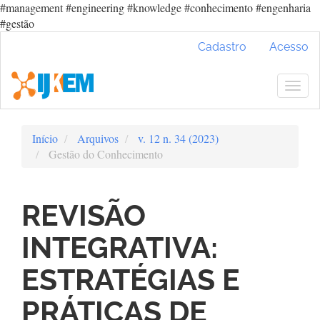
#management #engineering #knowledge #conhecimento #engenharia
#gestão
Navegação
Cadastro
Acesso
Principal
Conteúdo
principal
Togg
Barra
navig
Lateral
Início
Arquivos
v. 12 n. 34 (2023)
Gestão do Conhecimento
REVISÃO
INTEGRATIVA:
ESTRATÉGIAS E
PRÁTICAS DE