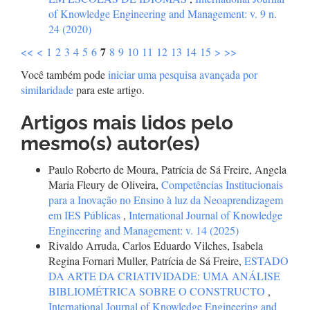
of Knowledge Engineering and Management: v. 9 n.
24 (2020)
7
<<
<
1
2
3
4
5
6
8
9
10
11
12
13
14
15
>
>>
Você também pode
iniciar uma pesquisa avançada por
similaridade
para este artigo.
Artigos mais lidos pelo
mesmo(s) autor(es)
Paulo Roberto de Moura, Patrícia de Sá Freire, Angela
Maria Fleury de Oliveira,
Competências Institucionais
para a Inovação no Ensino à luz da Neoaprendizagem
em IES Públicas
,
International Journal of Knowledge
Engineering and Management: v. 14 (2025)
Rivaldo Arruda, Carlos Eduardo Vilches, Isabela
Regina Fornari Muller, Patrícia de Sá Freire,
ESTADO
DA ARTE DA CRIATIVIDADE: UMA ANÁLISE
BIBLIOMÉTRICA SOBRE O CONSTRUCTO
,
International Journal of Knowledge Engineering and