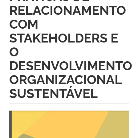
RELACIONAMENTO
COM
STAKEHOLDERS E
O
DESENVOLVIMENTO
ORGANIZACIONAL
SUSTENTÁVEL
Barra
lateral