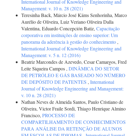
International Journal of Knowledge Engineering and
Management: v. 10 n. 28 (2021)
Teresinha Back, Márcio José Käms Senhorinha, Marco
Aurélio de Oliveira, Luiz Veriano Oliveira Dalla
Valentina, Eduardo Concepción Batiz,
Capacitação
corporativa em instituições de ensino superior: Um
panorama da aderência à gestão do conhecimento
,
International Journal of Knowledge Engineering and
Management: v. 5 n. 12 (2016)
Beatriz Marcondes de Azevedo, Cesar Camargos, Fred
Leite Siqueira Campos ,
DINÂMICA DO SETOR
DE PETRÓLEO E GÁS BASEADO NO NÚMERO
DE DEPÓSITO DE PATENTES
,
International
Journal of Knowledge Engineering and Management:
v. 10 n. 28 (2021)
Nathan Neves de Almeida Santos, Paulo Cristiano de
Oliveira, Victor Fraile Sordi, Thiago Henrique Almino
Francisco,
PROCESSO DE
COMPARTILHAMENTO DE CONHECIMENTOS
PARA ANÁLISE DA RETENÇÃO DE ALUNOS
EM ESCOLAS DE IDIOMAS
,
International Journal