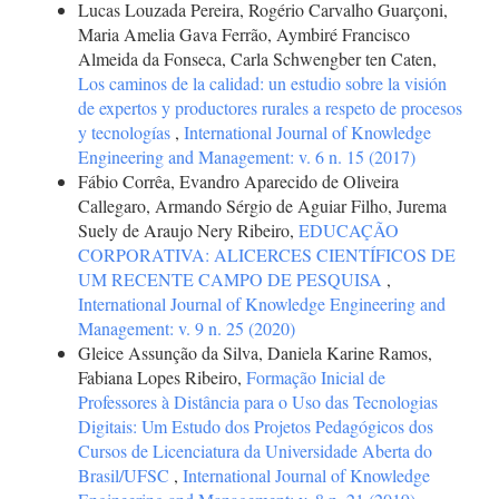
Lucas Louzada Pereira, Rogério Carvalho Guarçoni,
Maria Amelia Gava Ferrão, Aymbiré Francisco
Almeida da Fonseca, Carla Schwengber ten Caten,
Los caminos de la calidad: un estudio sobre la visión
de expertos y productores rurales a respeto de procesos
y tecnologías
,
International Journal of Knowledge
Engineering and Management: v. 6 n. 15 (2017)
Fábio Corrêa, Evandro Aparecido de Oliveira
Callegaro, Armando Sérgio de Aguiar Filho, Jurema
Suely de Araujo Nery Ribeiro,
EDUCAÇÃO
CORPORATIVA: ALICERCES CIENTÍFICOS DE
UM RECENTE CAMPO DE PESQUISA
,
International Journal of Knowledge Engineering and
Management: v. 9 n. 25 (2020)
Gleice Assunção da Silva, Daniela Karine Ramos,
Fabiana Lopes Ribeiro,
Formação Inicial de
Professores à Distância para o Uso das Tecnologias
Digitais: Um Estudo dos Projetos Pedagógicos dos
Cursos de Licenciatura da Universidade Aberta do
Brasil/UFSC
,
International Journal of Knowledge