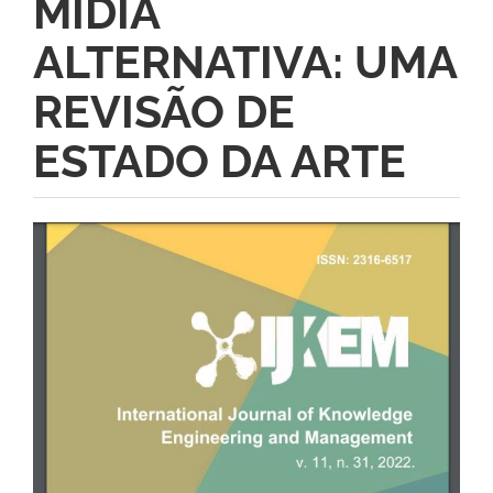
MÍDIA
ALTERNATIVA: UMA
REVISÃO DE
ESTADO DA ARTE
Barra
lateral
de
artigos