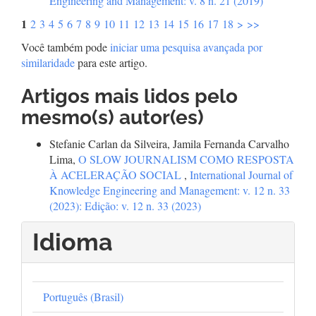
Engineering and Management: v. 8 n. 21 (2019)
1
2
3
4
5
6
7
8
9
10
11
12
13
14
15
16
17
18
>
>>
Você também pode
iniciar uma pesquisa avançada por
similaridade
para este artigo.
Artigos mais lidos pelo
mesmo(s) autor(es)
Stefanie Carlan da Silveira, Jamila Fernanda Carvalho
Lima,
O SLOW JOURNALISM COMO RESPOSTA
À ACELERAÇÃO SOCIAL
,
International Journal of
Knowledge Engineering and Management: v. 12 n. 33
(2023): Edição: v. 12 n. 33 (2023)
Idioma
Português (Brasil)