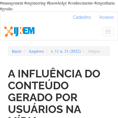
#management #engineering #knowledge #conhecimento #engenharia
#gestão
Navegação
Cadastro
Acesso
Principal
Conteúdo
principal
Togg
Barra
navig
Lateral
Início
Arquivos
v. 11 n. 31 (2022)
Artigos
A INFLUÊNCIA DO
CONTEÚDO
GERADO POR
USUÁRIOS NA