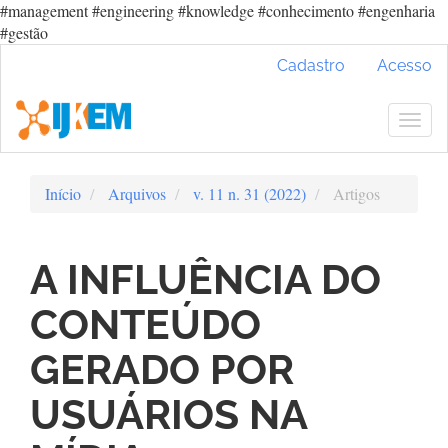
#management #engineering #knowledge #conhecimento #engenharia
#gestão
Navegação
Cadastro
Acesso
Principal
Conteúdo
principal
Togg
Barra
navig
Lateral
Início
Arquivos
v. 11 n. 31 (2022)
Artigos
A INFLUÊNCIA DO
CONTEÚDO
GERADO POR
USUÁRIOS NA