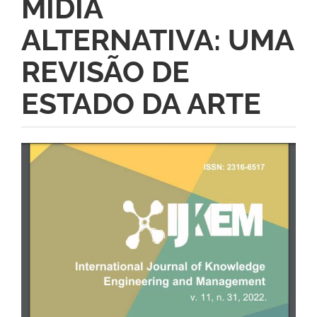
MÍDIA
ALTERNATIVA: UMA
REVISÃO DE
ESTADO DA ARTE
Barra
lateral
de
artigos