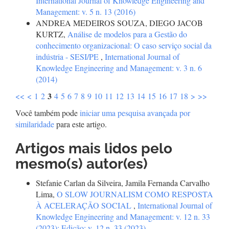
International Journal of Knowledge Engineering and
Management: v. 5 n. 13 (2016)
ANDREA MEDEIROS SOUZA, DIEGO JACOB
KURTZ,
Análise de modelos para a Gestão do
conhecimento organizacional: O caso serviço social da
indústria - SESI/PE
,
International Journal of
Knowledge Engineering and Management: v. 3 n. 6
(2014)
3
<<
<
1
2
4
5
6
7
8
9
10
11
12
13
14
15
16
17
18
>
>>
Você também pode
iniciar uma pesquisa avançada por
similaridade
para este artigo.
Artigos mais lidos pelo
mesmo(s) autor(es)
Stefanie Carlan da Silveira, Jamila Fernanda Carvalho
Lima,
O SLOW JOURNALISM COMO RESPOSTA
À ACELERAÇÃO SOCIAL
,
International Journal of
Knowledge Engineering and Management: v. 12 n. 33
(2023): Edição: v. 12 n. 33 (2023)