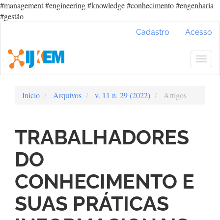
#management #engineering #knowledge #conhecimento #engenharia
#gestão
Navegação
Cadastro
Acesso
Principal
Conteúdo
principal
Togg
Barra
navig
Lateral
Início
Arquivos
v. 11 n. 29 (2022)
Artigos
TRABALHADORES
DO
CONHECIMENTO E
SUAS PRÁTICAS