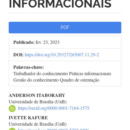
INFORMACIONAIS
Barra
PDF
lateral
Publicado:
fev. 23, 2023
de
DOI:
https://doi.org/10.29327/265007.11.29-2
artigos
Palavras-chave:
Trabalhador do conhecimento Práticas informacionais
Gestão do conhecimento Quadro de orientação
Conteúdo
ANDERSON ITABORAHY
Universidade de Brasília (UnB)
do
https://orcid.org/0000-0001-7164-1575
artigo
IVETTE KAFURE
Universidade de Brasília (UnB)
principal