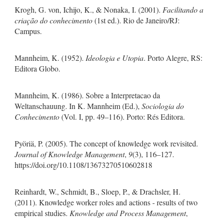
Krogh, G. von, Ichijo, K., & Nonaka, I. (2001).
Facilitando a
criação do conhecimento
(1st ed.). Rio de Janeiro/RJ:
Campus.
Mannheim, K. (1952).
Ideologia e Utopia
. Porto Alegre, RS:
Editora Globo.
Mannheim, K. (1986). Sobre a Interpretacao da
Weltanschauung. In K. Mannheim (Ed.),
Sociologia do
Conhecimento
(Vol. I, pp. 49–116). Porto: Rés Editora.
Pyöriä, P. (2005). The concept of knowledge work revisited.
Journal of Knowledge Management
,
9
(3), 116–127.
https://doi.org/10.1108/13673270510602818
Reinhardt, W., Schmidt, B., Sloep, P., & Drachsler, H.
(2011). Knowledge worker roles and actions - results of two
empirical studies.
Knowledge and Process Management
,