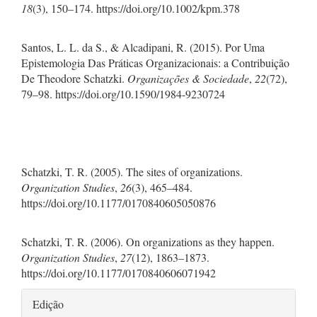
18
(3), 150–174. https://doi.org/10.1002/kpm.378
Santos, L. L. da S., & Alcadipani, R. (2015). Por Uma
Epistemologia Das Práticas Organizacionais: a Contribuição
De Theodore Schatzki.
Organizações & Sociedade
,
22
(72),
79–98. https://doi.org/10.1590/1984-9230724
Schatzki, T. R. (2005). The sites of organizations.
Organization Studies
,
26
(3), 465–484.
https://doi.org/10.1177/0170840605050876
Schatzki, T. R. (2006). On organizations as they happen.
Organization Studies
,
27
(12), 1863–1873.
https://doi.org/10.1177/0170840606071942
Detalhes
Edição