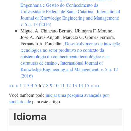
Engenharia e Gestão do Conhecimento da
Universidade Federal de Santa Catarina
,
International
Journal of Knowledge Engineering and Management:
v. 5 n. 13 (2016)
Miguel A. Chincaro Bernuy, Ubirajara F. Moreno,
José A. Peres Angotti, Marcelo G. Gomes Ferreira,
Fernando A. Forcellini,
Desenvolvimento de inovação
tecnológica no setor produtivo no contexto da
epistemologia do conhecimento tecnológico e as
estruturas de ensino
,
International Journal of
Knowledge Engineering and Management: v. 5 n. 12
(2016)
6
<<
<
1
2
3
4
5
7
8
9
10
11
12
13
14
15
>
>>
Você também pode
iniciar uma pesquisa avançada por
similaridade
para este artigo.
Idioma