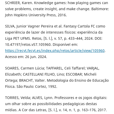
SCHRIER, Karen. Knowledge games: how playing games can
solve problems, create insight, and make change. Baltimore:
John Hopkins University Press, 2016.
SILVA, Junior Vagner Pereira et al. Fantasy Cartola FC como
experiência de lazer de interesses físicos: experiência da
Liga PET UFMS. Retos, [S. l.], v. 57, p. 433–444, 2024. DOI:
10.47197/retos.v57.105960. Disponível em:
https://recyt.fecyt.es/index.php/retos/article/view/105960
.
Acesso em: 26 jun. 2024.
SOARES, Carmen Lúcia; TAFFAREL, Celi Taffarel; VARJAL,
Elizabeth; CASTELLANI FILHO, Lino; ESCOBAR; Micheli
Ortega; BRACHT, Valter. Metodologia do Ensino de Educação
Física. São Paulo: Cortez, 1992.
TORRES, Velda; ALVES, Lynn. Professores e os jogos digitais:
um olhar sobre as possibilidades pedagógicas destas
mídias. A Cor das Letras, [S. l.], v. 14, n. 1, p. 163–176, 2017.