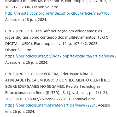
Brasileira de Ciências do Esporte, Florianópolis, v. 27, n. 2, p.
165–178, 2006. Disponível em:
http://revista.cbce.org.br/index.php/RBCE/article/view/100
Acesso em 18 jun. 2024.
CRUZ JUNIOR, Gilson. Alfabetização em videogames: os
jogos digitais como conteúdo dos multiletramentos. TEXTO
DIGITAL (UFSC), Florianópolis, v. 19, p. 107-142, 2023.
Disponível em:
https://periodicos.ufsc.br/index.php/textodigital/article/view/
Acesso em: 26 jun. 2024.
CRUZ JUNIOR, Gilson; PEREIRA, Eder Isaac Nina. A
ATIVIDADE FÍSICA EM JOGO: O CONHECIMENTO CIENTÍFICO
SOBRE EXERGAMES NO SBGAMES. Revista Tecnologias
Educacionais em Rede (ReTER), [S. l.], v. 4, n. 1, p. e1/1–21,
2023. DOI: 10.5902/2675995072231. Disponível em:
https://periodicos.ufsm.br/reter/article/view/72231
. Acesso
em: 26 jun. 2024.