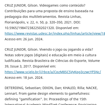
CRUZ JUNIOR, Gilson. Videogames como conteúdo?
Contribuições para uma proposta de ensino baseada na
pedagogia dos multiletramentos. Revista Linhas,
Florianópolis, v. 22, n. 50, p. 320–350, 2021. DOI:
10.5965/1984723822502021320. Disponível em:
https://www.revistas.udesc.br/index.php/linhas/article/view/1
Acesso em: 26 jun. 2024.
CRUZ JUNIOR, Gilson. Vivendo o jogo ou jogando a vida?
Notas sobre jogos (digitais) e educação em meio à cultura
ludificada. Revista Brasileira de Ciências do Esporte, Volume
39, Issue 3, 2017. Disponível em:
https://www.scielo.br/j/rbce/a/CpzM8SC5VyKpg3czwcYF5Nc/
Acesso em: 18 jun. 2024.
DETERDING, Sebastian; DIXON, Dan; KHALED, Rilla; NACKE,
Lennart. From game design elements to gamefulness:
defining "gamification". In: Proceedings of the 15th
International Academic MindTrek Conference: Envisioning