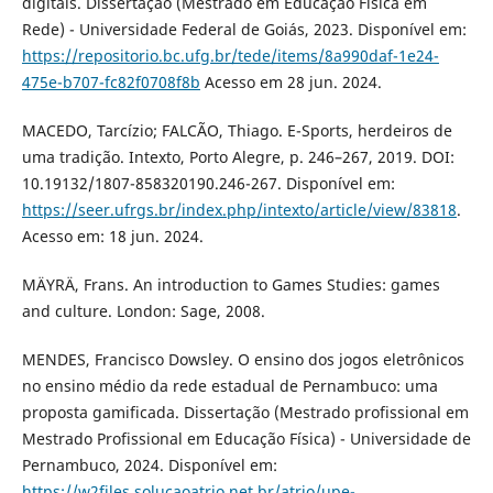
digitais. Dissertação (Mestrado em Educação Física em
Rede) - Universidade Federal de Goiás, 2023. Disponível em:
https://repositorio.bc.ufg.br/tede/items/8a990daf-1e24-
475e-b707-fc82f0708f8b
Acesso em 28 jun. 2024.
MACEDO, Tarcízio; FALCÃO, Thiago. E-Sports, herdeiros de
uma tradição. Intexto, Porto Alegre, p. 246–267, 2019. DOI:
10.19132/1807-858320190.246-267. Disponível em:
https://seer.ufrgs.br/index.php/intexto/article/view/83818
.
Acesso em: 18 jun. 2024.
MÄYRÄ, Frans. An introduction to Games Studies: games
and culture. London: Sage, 2008.
MENDES, Francisco Dowsley. O ensino dos jogos eletrônicos
no ensino médio da rede estadual de Pernambuco: uma
proposta gamificada. Dissertação (Mestrado profissional em
Mestrado Profissional em Educação Física) - Universidade de
Pernambuco, 2024. Disponível em:
https://w2files.solucaoatrio.net.br/atrio/upe-