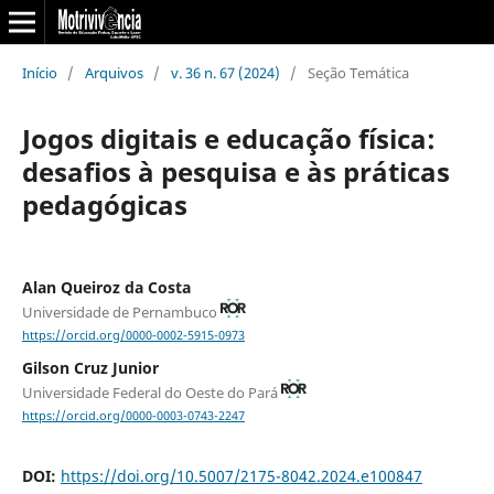
Início
/
Arquivos
/
v. 36 n. 67 (2024)
/
Seção Temática
Jogos digitais e educação física:
desafios à pesquisa e às práticas
pedagógicas
Alan Queiroz da Costa
Universidade de Pernambuco
https://orcid.org/0000-0002-5915-0973
Gilson Cruz Junior
Universidade Federal do Oeste do Pará
https://orcid.org/0000-0003-0743-2247
DOI:
https://doi.org/10.5007/2175-8042.2024.e100847