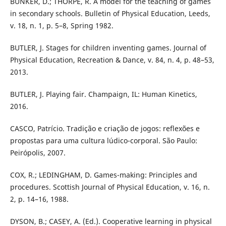
BUNKER, D.; THORPE, R. A model for the teaching of games
in secondary schools. Bulletin of Physical Education, Leeds,
v. 18, n. 1, p. 5–8, Spring 1982.
BUTLER, J. Stages for children inventing games. Journal of
Physical Education, Recreation & Dance, v. 84, n. 4, p. 48–53,
2013.
BUTLER, J. Playing fair. Champaign, IL: Human Kinetics,
2016.
CASCO, Patrício. Tradição e criação de jogos: reflexões e
propostas para uma cultura lúdico-corporal. São Paulo:
Peirópolis, 2007.
COX, R.; LEDINGHAM, D. Games-making: Principles and
procedures. Scottish Journal of Physical Education, v. 16, n.
2, p. 14–16, 1988.
DYSON, B.; CASEY, A. (Ed.). Cooperative learning in physical