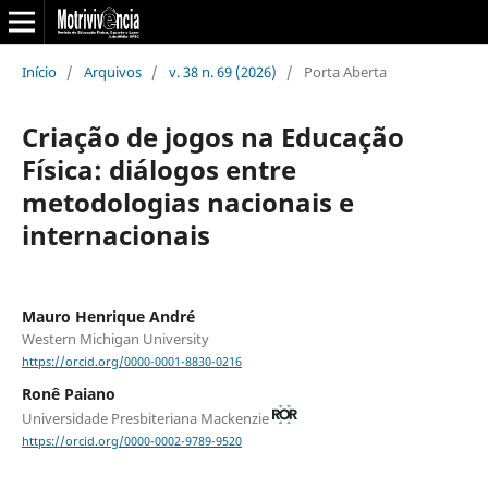
Início
/
Arquivos
/
v. 38 n. 69 (2026)
/
Porta Aberta
Criação de jogos na Educação
Física: diálogos entre
metodologias nacionais e
internacionais
Mauro Henrique André
Western Michigan University
https://orcid.org/0000-0001-8830-0216
Ronê Paiano
Universidade Presbiteriana Mackenzie
https://orcid.org/0000-0002-9789-9520