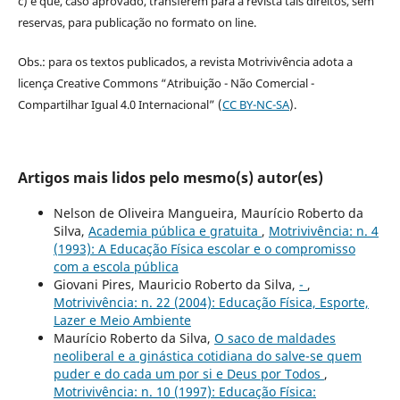
c) e que, caso aprovado, transferem para a revista tais direitos, sem
reservas, para publicação no formato on line.
Obs.: para os textos publicados, a revista Motrivivência adota a
licença Creative Commons “Atribuição - Não Comercial -
Compartilhar Igual 4.0 Internacional” (
CC BY-NC-SA
).
Artigos mais lidos pelo mesmo(s) autor(es)
Nelson de Oliveira Mangueira, Maurício Roberto da
Silva,
Academia pública e gratuita
,
Motrivivência: n. 4
(1993): A Educação Física escolar e o compromisso
com a escola pública
Giovani Pires, Mauricio Roberto da Silva,
-
,
Motrivivência: n. 22 (2004): Educação Física, Esporte,
Lazer e Meio Ambiente
Maurício Roberto da Silva,
O saco de maldades
neoliberal e a ginástica cotidiana do salve-se quem
puder e do cada um por si e Deus por Todos
,
Motrivivência: n. 10 (1997): Educação Física: