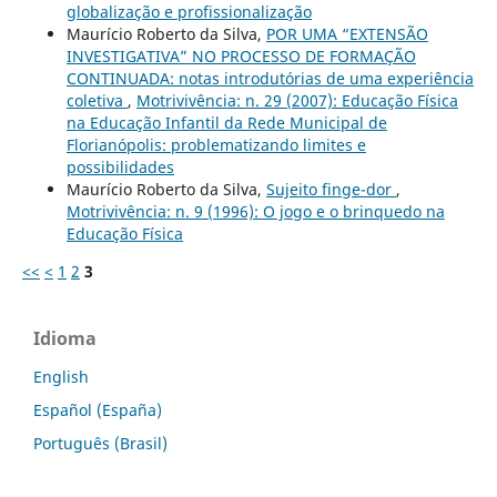
globalização e profissionalização
Maurício Roberto da Silva,
POR UMA “EXTENSÃO
INVESTIGATIVA” NO PROCESSO DE FORMAÇÃO
CONTINUADA: notas introdutórias de uma experiência
coletiva
,
Motrivivência: n. 29 (2007): Educação Física
na Educação Infantil da Rede Municipal de
Florianópolis: problematizando limites e
possibilidades
Maurício Roberto da Silva,
Sujeito finge-dor
,
Motrivivência: n. 9 (1996): O jogo e o brinquedo na
Educação Física
<<
<
1
2
3
Idioma
English
Español (España)
Português (Brasil)