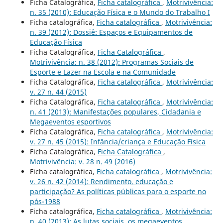
Ficha Catalográfica,
Ficha catalográfica
,
Motrivivência:
n. 35 (2010): Educação Física e o Mundo do Trabalho I
Ficha catalográfica,
Ficha catalográfica
,
Motrivivência:
n. 39 (2012): Dossiê: Espaços e Equipamentos de
Educação Física
Ficha Catalográfica,
Ficha Catalográfica
,
Motrivivência: n. 38 (2012): Programas Sociais de
Esporte e Lazer na Escola e na Comunidade
Ficha Catalográfica,
Ficha catalográfica
,
Motrivivência:
v. 27 n. 44 (2015)
Ficha Catalográfica,
Ficha catalográfica
,
Motrivivência:
n. 41 (2013): Manifestações populares, Cidadania e
Megaeventos esportivos
Ficha Catalográfica,
Ficha catalográfica
,
Motrivivência:
v. 27 n. 45 (2015): Infância/criança e Educação Física
Ficha Catalográfica,
Ficha Catalográfica
,
Motrivivência: v. 28 n. 49 (2016)
Ficha catalográfica,
Ficha catalográfica
,
Motrivivência:
v. 26 n. 42 (2014): Rendimento, educação e
participação? As políticas públicas para o esporte no
pós-1988
Ficha catalográfica,
Ficha catalográfica
,
Motrivivência:
n. 40 (2013): As lutas sociais, os megaeventos