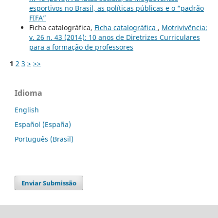
esportivos no Brasil, as políticas públicas e o “padrão
FIFA”
Ficha catalográfica,
Ficha catalográfica
,
Motrivivência:
v. 26 n. 43 (2014): 10 anos de Diretrizes Curriculares
para a formação de professores
1
2
3
>
>>
Idioma
English
Español (España)
Português (Brasil)
Enviar Submissão