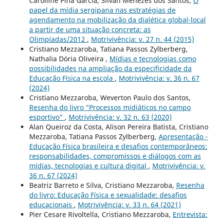
Carolline Pina Garcia, Silvan Menezes dos Santos,
O
papel da mídia sergipana nas estratégias de
agendamento na mobilização da dialética global-local
a partir de uma situação concreta: as
Olimpíadas/2012
,
Motrivivência: v. 27 n. 44 (2015)
Cristiano Mezzaroba, Tatiana Passos Zylberberg,
Nathalia Dória Oliveira ,
Mídias e tecnologias como
possibilidades na ampliação da especificidade da
Educação Física na escola
,
Motrivivência: v. 36 n. 67
(2024)
Cristiano Mezzaroba, Weverton Paulo dos Santos,
Resenha do livro “Processos midiáticos no campo
esportivo”
,
Motrivivência: v. 32 n. 63 (2020)
Alan Queiroz da Costa, Alison Pereira Batista, Cristiano
Mezzaroba, Tatiana Passos Zylberberg,
Apresentação -
Educação Física brasileira e desafios contemporâneos:
responsabilidades, compromissos e diálogos com as
mídias, tecnologias e cultura digital
,
Motrivivência: v.
36 n. 67 (2024)
Beatriz Barreto e Silva, Cristiano Mezzaroba,
Resenha
do livro: Educação Física e sexualidade: desafios
educacionais
,
Motrivivência: v. 33 n. 64 (2021)
Pier Cesare Rivoltella, Cristiano Mezzaroba,
Entrevista: