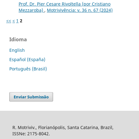
Prof. Dr. Pier Cesare Rivoltella (por Cristiano
Mezzaroba)
,
Motrivivência: v. 36 n. 67 (2024)
<<
<
1
2
Idioma
English
Español (España)
Português (Brasil)
Enviar Submissão
R. Motriviv., Florianópolis, Santa Catarina, Brazil,
ISSNe: 2175-8042.