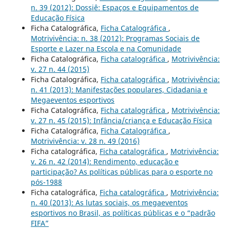
n. 39 (2012): Dossiê: Espaços e Equipamentos de
Educação Física
Ficha Catalográfica,
Ficha Catalográfica
,
Motrivivência: n. 38 (2012): Programas Sociais de
Esporte e Lazer na Escola e na Comunidade
Ficha Catalográfica,
Ficha catalográfica
,
Motrivivência:
v. 27 n. 44 (2015)
Ficha Catalográfica,
Ficha catalográfica
,
Motrivivência:
n. 41 (2013): Manifestações populares, Cidadania e
Megaeventos esportivos
Ficha Catalográfica,
Ficha catalográfica
,
Motrivivência:
v. 27 n. 45 (2015): Infância/criança e Educação Física
Ficha Catalográfica,
Ficha Catalográfica
,
Motrivivência: v. 28 n. 49 (2016)
Ficha catalográfica,
Ficha catalográfica
,
Motrivivência:
v. 26 n. 42 (2014): Rendimento, educação e
participação? As políticas públicas para o esporte no
pós-1988
Ficha catalográfica,
Ficha catalográfica
,
Motrivivência:
n. 40 (2013): As lutas sociais, os megaeventos
esportivos no Brasil, as políticas públicas e o “padrão
FIFA”